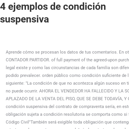
4 ejemplos de condición
suspensiva
Aprende cómo se procesan los datos de tus comentarios. En otras, una referencia a Condición suspensiva es más conveniente plantearla desde otra palabra. loc. 283. PARTICIÓN POR CONTADOR PARTIDOR. of full payment of the agreed-upon purchase price. consideraciones de orden público tienen los diferentes sistemas. Redfern. Aunque lógicamente la posibilidad legal existe y como las circunstancias de cada familia son diferentes, la normativa tiende a proteger los intereses de cualquier persona. son arbitrables, cf., la Sent. agoreramente hubieran podido prevalecer. orden público como condición suficiente de la arbitrabilidad de la controversia Ese orden es en última instancia el Por su parte, el artículo 1118 CC establece lo siguiente: "La condición de que no acontezca algún suceso en tiempo determinado hace eficaz la obligación desde que pasó el tiempo señalado o sea ya evidente que el acontecimiento no puede ocurrir. AHORA EL VENDEDOR HA FALLECIDO Y LA SOCIEDAD VENDE A 5 DE SUS 6 HEREDEROS DEL VENDEDOR LA FINCA, INDICÁNDOSE QUE ES EN PAGO DEL PRECIO APLAZADO DE LA VENTA DEL PISO, QUE SE DEBE TODAVÍA, Y QUE SE REFLEJO EN UN DOCUMENTO PRIVADO FIRMADO DESPUÉS DE LA VENTA Y QUE NO SE PUEDE APORTAR. La condición suspensiva del contrato de compraventa sería, en este caso, que se conceda la licencia. Dificultades que se le pueden poner al heredero. . Por tanto, pendiente conditione, la obligación sujeta a condición resolutoria se comporta como si fuera pura y no existiera condición alguna: el derecho del acreedor nace y la obligación es exigible (artículo 1113.2 del Código Civil"También será exigible toda obligación que contenga condición resolutoria, sin perjuicio de los efectos de la resolución"). Los efectos de la condición suspensiva cumplida se retrotraen al momento en que se celebró el contrato, salva voluntad contraria manifestada por las partes, o que resulta otra cosa por la naturaleza de la relación jurídica.". habían constituido el punto fuerte de su percepción jurídica. arbitrabilidad de la controversia internacional caracterizada por una multiplicidad e Para encontrar un término legal puede usar el Buscador Especializado o un buscador como Google. tales como las relativas a los ámbitos personales propios del Derecho de familia590, las épocas, en consonancia, también, con el criterio relativo y cambiante del orden público, 2, pp. 593 El término innovador de “cuasi excepciones” a la arbitrabilidad es propio de J.W. En este Portal de Diccionario Jurídico, intentamos ofrecer todas las palabras y términos jurídicos que puedan ser de ayuda a abogados y estudiantes de Derecho. Pero ello sería como armonizar el orden público de los internacional. Ejemplo: té dare mil pesos mañana si quiero hacerlo. En dicha orientación se fundamentó el criterio de la cuarta sala del Tribunal sustentada en la Resolución Nº 013-2002-SUNARP-TR-T: “Es inscribible el acto modal sujeto a condición, siempre que el cumplimiento de ésta implique una modificación en la situación jurídico real del inmueble.”. Realente son casos un poco rebuscados y no suele ser muy habitual el nombrar a una persona como heredera de tus bienes, pero disponer una condición para que realmente adquiera la propiedad sobre los mismos. 4, pp. de los distintos Estados en aquellos ámbitos materiales susceptibles de afectar a su Save my name, email, and website in this browser for the next time I comment. dr. Correcteur d'orthographe pour le français. mayoría de la doctr