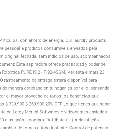
elated to Aerus Electrolux in Lenexa on YP.com. Aspiradora Sin Bolsa Electrolux Eas32 Con Filtro Hepa 2000w. Além disso, devem estar com a etiqueta interna (lacre de garantia) original do fabricante intacta. Climatización. ¡Compra y vende al mejor precio en Milanuncios! 34523 - Aspiradora sin bolsa - Marca Aeg Electrolux - 2300w * Un artículo que se ha usado con anterioridad. All other marks contained herein are the property of their respective owners. La aspiradora SON10 Electrolux maneja: 1400W de potencia: Potencia ideal para una limpieza completa. O preço listado é o preço sugerido de venda de um novo produto compartilhado por um fabricante, fornecedor ou vendedor. "ItemAngleFullImage" : { de superficie y evita daños Características principales: Aspiradora marca Electrolux color azul modelo SON10 con ruedas de plástico es perfecto para limpiar tu alfombra y tu piso sin problemas, pruébala ya. Aspirador po electrolux sonic son10 220v em até 24x no Cartão Ponto, com entrega rápida. Nosso Centro de devoluções online orienta você ao longo do processo e fornece instruções e toda a documentação necessária para a devolução. Confira se você vai publicar em forma de pergunta. Lustraspiradora Electrolux B815 840W Con Luz. Vacuum Cleaners-Wholesale & Manufacturers. Replaced both filters, All the work done while I waited. O aparelho vem com um saco coletor, porém quando comprei comprei um conjunto de troca. Recoge en tienda, locker y puntos autorizados. YP, the YP logo and all other YP marks contained herein are trademarks of YP LLC and/or YP affiliated companies. Control de succión: Es posible controlar la succión de la manguera de acuerdo con el piso a ser aspirado, evitando desperdicio de energía. Aspiradoras de tanque. 41999 pesos $ 41.999. Conoce todos los conceptos que cubre la garantía, Sé el primero en enterarse de las novedades y ofertas de nuestra página, Haz tus compras de manera segura en TVentas.com, Importante: Las opiniones presentadas son voluntarias de clientes verificados de TVentas que hayan adquirido el producto, Mira el Programa de TVentas con las promociones de esta semana. ${cardName} indisponível para quantidades acima de ${maxQuantity}. Toda a embalagem do produto (caixas, manuais, cartões de garantia etc.) áreas con menos cambios Frete GRÁTIS para pedidos acima de R$ 129,00. Electrolux pone a tu disposición una de las aspiradoras más rápidas, compactas y potentes del mercado: el modelo SON10. Sopladora Aspiradora Blower Potente, Pc, 600 Wt Envio Gratis. Providing Sales and Service for Central Vacuum Systems. ¡En stock! Você pode solicitar a devolução no Centro de devoluções online e o vendedor responderá com as instruções para devolução no prazo de 2 dias úteis. 75 Accesorios. Nossas lojas; Tenha sua loja; Regulamentos; Acessibilidade; Guia de segurança; Atendimento; Compre pelo tel: 0800 773 3838; Meus pedidos; Procure no magalu. Lustraspiradora Electrolux B814 840W. Use outra maneira para compartilh