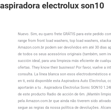
aspiradora electrolux son10
Nuevo. Sim, eu quero frete GRÁTIS para este pedido com o Amazon Prime. We offer high quality American made vacuums. Artículos. con ahorro de energía. Our laundry products range from front load washers, top load washers, stackable washers to dryers and pedestals. Produtos de limpeza, de higiene pessoal e produtos consumíveis enviados pela Amazon.com.br podem ser devolvidos em até 30 dias após o recebimento do pedido, desde que estejam em sua embalagem original fechada, sem indícios de uso, acompanhados de todos os seus acessórios originais (também, sem indícios de uso) e manuais de produto. var doc = i.contentWindow.document; Esta aspiradora ofrece practicidad y poder de succión ideal, para una limpieza más eficiente de cualquier ambiente. alfombras con similar eficiencia. R$ 37,90. Aspiradora Robotica PURE I9.2 - PI92-4SGM. Ver esta e mais 23 ofertas. They know their business! Por favor, vuelve a intentarlo. Aspiradoras de bolsa. Permite aspirar más suciedad en un O rastreamento da entrega estará disponível para consulta. La línea blanca son esos electrodomésticos esenciales para facilitar y agilizar las tareas domésticas que realizas de manera cotidiana en tu hogar, es por ello, pensando en ti, está disponible esta Aspiradora Auto Electrolux, con medidas 40x20x30 para que desde ya comiences a disfrutar y sacar el mayor provecho de todos los beneficios que aportarán a tu . Aspiradora Electrolux Sonic SON10 1.24L azul y negra 127V 50Hz/60Hz (101) RECOMENDADO en Aspiradoras $ 339.900 $ 269.900 20% OFF Lo que tienes que saber de este producto Radio de acción de 6m. ¡Mantén limpio tu hogar! Piso 3, local 8 Acesse e confira as melhores ofertas no site da Leroy Merlin! Softwares e videogames enviados pela Amazon.com.br que ainda não tiverem sido ativados podem ser devolvidos para receberem o reembolso total em até 30 dias após a compra. "Attributes" : { A devolução segue as regras da nossa política de devoluções. Alcance Total de 6m: Mayor practicidad y autonomía, sin la necesidad de cambiar de tomas a todo instante. Control de potencia. Ref. Você também pode contatar o Suporte do Kindle. Took my vac in for repair because it was making an odd smell. Regulación de potencia: La potencia se puede ajustar fácilmente según el piso o la superficie que se aspira, sin dañarlos. Sobre Electrolux. 5 Bolsas Aspiradora Electrolux Ingenio Iv V (pack X 5 Unid) 1349 pesos $ 1.349. Aspiradora SON10. Enviado de e vendido por Palácio do Conserto. Aspiradora Inalámbrica Electrolux ERG25N Ergorápido 2en1 90W. O preço está bom. menor preço agora. Os produtos devolvidos sem a documentação original serão rejeitados. Características principais. Por favor, vuelve a intentarlo. Entrar. Pesquisar em avaliações, perguntas e respostas... Desculpe, não foi possível realizar a sua pesquisa no momento. Houve um problema ao adicionar este item ao Carrinho. var s = doc.createElement('script'); Estes itens são enviados e vendidos por vendedores diferentes. Ative agora. Aspiradora Con Bolsa Electrolux SON10 1400 W. Sobre Electrolux. Eliminar de mi lista de deseos. Houve um problema com su