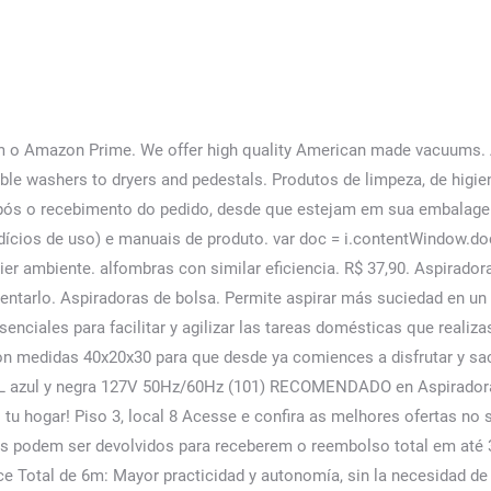
a solicitação. As avaliações de clientes, incluindo as avaliações do produto por estrelas, ajudam os clientes a saberem mais sobre o produto e a decidirem se é o produto certo para eles.Saiba mais sobre como as avaliações de clientes funcionam na Amazon. Não entendo de voltagem mas parece que a mais de 20 anos que o padrão no Brasil é de 127v …. "ItemImage467" : "/wcsstore/CURACAO/../efe_cat_as/646x1000/INV-01290_1.jpg", Aspiradora Electrolux SON10 Sonic Acerca Electrolux Central de Atención Entrar Categorías Todas as Categorias Lavado Climatización Cocina Limpieza Refrigeración Electromenor Electromenor Cafeteras Planchas Licuadoras Arroceras Accesorios y Consumibles Combos Category Title Menu Item 9 Lavado Lavado Lavadoras Lavadora Secadora Secadoras Sua pergunta pode ser respondida por vendedores, fabricantes ou clientes que compraram este produto. Ago…, Glauco Antonio Bologna Garcia … Retira tu compra en 108 tiendas y más de 40 puntos de retiro en todo el Perú, Atención al cliente (01) 200 2870 - Opción 3, Envíos a todo el Perú másde 1,800 distritos, He leído y acepto losTérminos y Condiciones. o Electrolux te ofrece la Aspiradora SON10 que ha sido diseñado para proporcionar un radio de acción de 6 metros, por lo que llegará a cualquier parte sin necesidad de cambiar de tomacorriente. ELEC-149495, Compartir: €17.26. Artículo Bolsa Desechable Electrolux Para Aspiradora Aqp20 Y Flexn. Seleccione los criterios de búsqueda para encontrar las tiendas más cercanas a su ubicación. Alcance Total de 6m: Mayor practicidad y autonomía, sin la necesidad de cambiar de tomas a todo instante. Aspirador de Pó Electrolux Sonic SON10. Menos potencia para tapicería y cortinas y mayor potencia para todo tipo de piso. Av. Envío gratis. i.id = "GoogleAnalyticsIframe"; Comprar filtros, bolsas descartables, acessorios mop, escobilla y más. Encuentra todos los anuncios de Aspiradoras de segunda mano baratas en Ginijinamar. Envío gratis. Aparatos de planchado y aspirado. Alcance del cable de hasta 6 metros sin tener que cambiar de toma. Sign Up for Savings. Trabalhamos constantemente para proteger a sua segurança e privacidade. Sistema de filtrado incorporado. Subscribe. 41299 pesos $ 41.299. Consulta el anuncio del vendedor si deseas más información.MPN:No se aplica.Marca:- Sin marca/Genérico -.Modelo compatible:Z4493.Marca compatible:Para Electrolux.Modelo:No Aplicación.Tipo:Bolso De Mano.Electrolux. s.type = 'text/javascript'; Enrollador automático de cable eléctrico: Con un simple toque, guarda el cable eléctrico con facilidad y practicidad, manteniéndolo siempre seguro. Find 2 listings related to Electrolux Vacuum Repair in Lenexa on YP.com. ---5 esquinasAtucuchoBellavistaCarcelénCaupichuCentro HistóricoChilibuloChillogalloChimbacalleCiudadela IbarraCiudadela del EjércitoComité del PuebloCornejoCotocollaoEl BatánEl BeaterioEl CalzadoEl CamalEl CondadoEl EjidoEl IncaEl PanecilloEl PintadoEl TejarEl TrojeGuajaloGuamaníGuápuloIñaquitoKennedyLa ArgeliaLa BotaLa EcuatorianaLa FerroviariaLa FlorestaLa FloridaLa ForestalLa González SuárezLa GuaraguaLa LibertadLa Loma GrandeLa MagdalenaLa MariscalLa MarínLa RondaLa TolaLa VicentinaLa VictoriaLas CasasLucha de los PobresLuluncotoManuelita SaenzMena de HierroMirafloresMonjasNueva AuroraOriente QuiteñoPonceanoPuengasíQuito NorteQuito SurQuito TennisQuitumbeReino de Quito-La MenaRumiñahuiSan BartoloSan CarlosSan DiegoSan JuanSan MarcoSan MatinSan RoqueSanta RitaSolandaToctiucTurubambaVillaflora, Confirma tu correo electrónico (requerido). Cuenta con regular de potencia para obtener el nivel ideal para cada tipo de limpieza y superficie, consiguiendo también un considerable ahorro de energía. Find 1 listings r