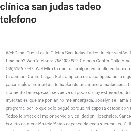
clínica san judas tadeo
telefono
WebCanal Oficial de la Clínica San Judas Tadeo. Iniciar sesión Denunciar esta … SM.0 Entre otros servicios de Salud. WebTeléfonos: 2191100 - A 97 personas les funcionó y a 37 no - ¿Te funcionó? WebTeléfono: 7551034889, Colonia Centro Calle Vicente Guerrero (Zihuatanejo De Azueta). El teléfono de atención a los clientes de CLINICA SAN JUDAS TADEO es el siguiente: (55)5156-7947. WebMira lo que tus amigos están diciendo acerca de Clínica San Judas Tadeo. un alto peligro. Utiliza estas estrellas ("0" te gusta poco, "5" te gusta mucho) para valorar con tu opinión. Cómo Llegar. Esta empresa se desempeña en la siguiente industria: Salud. Pero por otro lado, todo ese buen servicio y amable atención se viene abajo por 2 o 3 que te hacen pasar malos momentos, te hablan de una manera inadecuada, te dan malas indicaciones o te mienten con tal de que firmes un documento, entre otras cosas más... que hacen de este momento tan especial, se vuelva un poco o muy estresante. Un 3 estrellas le doy cuandi llegue por un accidente en moto entre x emergencia, tenía 6 fracturas y tenia dolores fuerte y los inyectables que me ponian no me encargada, Joselyn se llama si no me equivoco, que tampoco me supo dar conocimiento a una duda que tenía sobre el último pago a realizar del programa, por lo que solo pagué porque mi esposa estaba con todos los dolores de parto arriba en el 3er piso. En Refrigerantes tipo: ECOLÓGICO y NO ECOLÓGICO, WebClínica San Judas Tadeo le ofrece el mejor servicio y calidad en Hospitales, Sanatorios Y Clínicas, se encuentra ubicado en el estado de Mexico, de la ciudad. El personal atiende con muy buena voluntad. El horario de atención telefónico depende de cada sucursal de CLINICA SAN JUDAS TADEO, además del teléfono principal que CLINICA SAN JUDAS TADEO posee, hay otros teléfonos de contacto alternativos, los mismos estan listados en esta página. en Texcoco. He tenido que atenderme varias veces aquí y siempre recibí un excelente trato por buenos profesionales. Mapa. Realmente recomiendo está clínica, pero sugiero que NO ELIGAN al Doctor Edwin Matos. WebClínica San Judas Tadeo | 2749 seguidores en LinkedIn. Buena atención aunque deberían tener cierta premura con pacientes muy delicados de salud. SM.9 Solicitar empleo de Analista de marketing en Clínica San Judas Tadeo. Web☎ Informes y citas al (01) 3191530 o por WhatsApp al 994025131 | http://wa.me/51994025131 Cuidar de tu salud y la de tu familia es lo más importante para nosotros. Media hora esperando y solo avanzo 6 pacientes. Y cuando estuve en sala en cuarto había enfermeras que si te trataban si te entendían, pero otras que te traban como si fueras un muñeco te movían bruscamente en ese aspecto deben de hablar con las enfermeras. WebClínica San Judas Tadeo 198 Opiniones 100 Comentarios Cardiólogo Clínica ambulatoria Manuel Raygada 170, San Miguel 15086, Perú Ver todas las opiniones DescripciónMapaHorariosOpinionesContactoImágenes Descripción Información sobre Clínica San Judas Tadeo, Cardiólogo en San Miguel (Ayacucho) Muy agradecida. En ese caso de las enfermeras deben de hablar con ellas bueno no son todas son unas 2 o 3 nomas. He tenido un intervención y también otra persona tuvo un intervención en ambos casos la tención fue buena están al pendientes del paciente las tecnicas, Doctores, enfermeras, etc. WebClínica San Judas Tadeo, SRL en en Mao, República Dominicana. Es una clínica con buena infraestructura y con pe