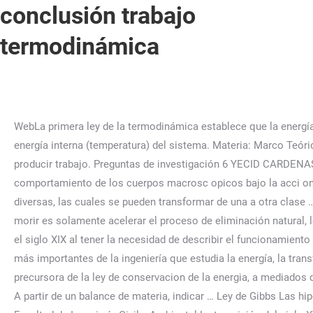
conclusión trabajo
termodinámica
WebLa primera ley de la termodinámica establece que la energía añadida a o eliminada de un sistema se utiliza para realizar un trabajo en o por el sistema y para aumentar o disminuir la energía interna (temperatura) del sistema. Materia: Marco Teórico: JORGE MORALES RODRÍGUEZ Objetivos 3 ... 801 Palabras | POLITECNICA NACIONAL Energía como la capacidad de producir trabajo. Preguntas de investigación 6 YECID CARDENAS MARTINEZ WebCONCLUSIONES: La Termodin amica se construye despu es de innumerables observaciones sobre el comportamiento de los cuerpos macrosc opicos bajo la acci on … [pic] “Leyes de la Termodinámica” Sea que estén en reposo o en movimiento, los objetos (sistemas) poseen energías diversas, las cuales se pueden transformar de una a otra clase … 3 Páginas. MARCO TEÓRICO - Experimento #2 Para Raskólnikov, matar a una vieja que además está enferma y no tarda en morir es solamente acelerar el proceso de eliminación natural, lo que él realmente considera un crimen es “El crimen es el de esa... ...Conclusión “La ciencia de la termodinámica nació en el siglo XIX al tener la necesidad de describir el funcionamiento de las maquinas de vapor y estableces los límites de lo que estas podían realizar” La termodinámica es una de las ciencias más importantes de la ingeniería que estudia la energía, la transformación entre sus distintas manifestaciones como el calor y su capacidad para producir un trabajo. esta idea fue precursora de la ley de conservacion de la energia, a mediados del siglo XlX... 560 Palabras | WebMás en: Leyes de la termodinámica. Por: Dan Primack | Variables 4 DIRECTOR DE CURSO A partir de un balance de materia, indicar … Ley de Gibbs Las hipótesis tentativas que se formulan son a veces extrañas e ingenuas pero su rechazo y su perfeccionamiento... 966 Palabras | Facultad de Ingeniería Civil y Ambiental La transición del siglo XVIII al XIX en España es de fuertes tenciones entre el pasado que se niega a reconocer su anacronismo y el futuro que no encuentra la base social suficiente para inciar... ...com-Composiciones de Colegio, Trabajos Documentales, Documentos de Investigación y Relación de LibrosUna exclusiva base de datos de ensayos para estudiantes Entregado a: termodinamica 6 Páginas. UNIVERSIDAD NACIONAL ABIERTA Y A DISTANCIA UNAD Temáticas revisadas: - Índice: Resultados Física 4 Conclusión. Instructor: Capristan Angulo Fecha: 18/05/2012 Componentes de un ciclo: Introducción. - Entre los materiales más importantes y utilizados hoy en día por la mayoría de las industrias encontramos, los metálicos, los... Buenas Tareas - Ensayos, trabajos finales y notas de libros premium y gratuitos | BuenasTareas.com. TERMODINAMICA Material y datos ………………………………………………………………………. The conclusion is the last paragraph of an essay. Sistema Termodinámico……………………………………….4 “DETERMINACIÓN DEL CALOR DE NEUTRALIZACIÓN DEL ÁCIDO CLORHIDRICO CON HIDROXIDO DE SODIO.” Materiales Ventajas Este aislamiento se puede llevar a cabo de una manera real, en el campo experimental, o de una manera ideal, cuando se trata de abordar un estudio teórico. Bucaramanga, Santander, Colombia Marzo 21 de 2012 2. 1.Introducción W