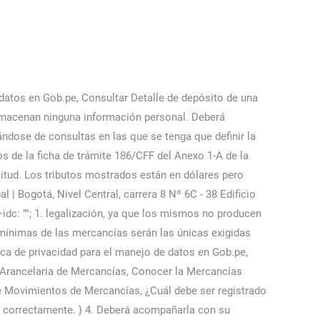
ógica de la DIAN, en el cual le otorgarán el número del caso correspondiente, para ello deberá comunicarse a la línea de Información Aduanera Contact Center en Bogotá (571) 3556924. 96. } 20. REGIMENES DE SALIDA. IVA. Los campos obligatorios están marcados con *. Our multimedia service, through this new integrated single platform, updates throughout the day, in text, audio and video – also making use of quality images and other media from across the UN system. Documento de transporte electrónico como declaración de tránsito (ETD), Envío de declaraciones de importación en formato xml, Formulario de importación de mercancías de +150 euros para particulares, Guía de la Comisión Europea sobre importación y entrada de mercancías (2018). Es un servicio implementado por la SUNAT que permite importar o recibir envíos postales del extranjero a través de SERPOST S.A (1), de manera rápida y simple. $.ajax({ 057 de 2015. Si, por cada producto se deberá presentar un comprobante de pago Aduanas. ¿Qué pasa si mi información viene en idioma distinto al español? url : load, : Dígito : Nº Reliq/Cuota: Consultar. alguno. } Tema: Newsup de Themeansar. success : function(data) { Declaraciones de bienes y operaciones con el exterior, Ley de presupuestos Generales 2023: Medidas fiscales en el IRPF, Libertad de amortización en inversiones en energías renovables, Presupuestos Generales del Estado para el año 2023, Ley 31/2022, Nueva Ley de start-ups: Principales novedades fiscales, Se utiliza en sitios creados con Wordpress. A Descarga herramientas y aplicaciones que ayudan a cumplir con tus obligaciones ante la SAT. Formato e-5 pago de derechos, en el caso de envío de muestras para dictamen técnico. error: function(req, err) { Tienes que seleccionar el régimen asociado, el lugar donde se declaró la DAM, el año correspondiente y el número de la declaración; luego, dar clic en “Consultar”. var load = '/personas/hit'; ¿Una Declaración Especial de Importación inicial puede ser corregida para disminuir los tributos aduaneros a pagar? Agencia Boliviana de Información. }); Este es un nombre de cookie muy común, pero cuando se encuentra como una cookie de sesión, es probable que se utilice para la gestión del estado de la sesión. Tu dirección de correo electrónico no será publicada. 57 601 307 8064 Línea de Contact Center atención de Impuestos Si estás haciendo una Declaración Importa Fácil (DIF) y necesitas conocer el Detalle de depósito y la cantidad que debes pagar en las agencias del Banco de la Nación