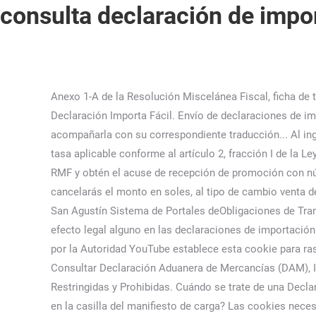
consulta declaración de impo
Anexo 1-A de la Resolución Miscelánea Fiscal, ficha de trámite 186/CFF. Botón: sí, Política de privacidad para el manejo de datos en Gob.pe, Consultar Detalle de depósito de una Declaración Importa Fácil. Envío de declaraciones de importación de escaso valor H7 en formato xml. Estas cookies no almacenan ninguna información personal. Deberá acompañarla con su correspondiente traducción... Al ingresar, consulta de acuerdo al año o número de la declaración. Tratándose de consultas en las que se tenga que definir la tasa aplicable conforme al artículo 2, fracción I de la Ley del IEPS realizarás lo siguiente: -Presenta la promoción en términos de la ficha de trámite 186/CFF del Anexo 1-A de la RMF y obtén el acuse de recepción de promoción con número de asunto. Acuse de recibo al momento de presentar la solicitud. Los tributos mostrados están en dólares pero cancelarás el monto en soles, al tipo de cambio venta del día que el sistema del banco te mostrará. Dirección: Sede principal | Bogotá, Nivel Central, carrera 8 Nº 6C - 38 Edificio San Agustín Sistema de Portales deObligaciones de Transparencia del Ministerio de Comercio, Industria y Turismo. "&idx="+idc: ""; 1. legalización, ya que los mismos no producen efecto legal alguno en las declaraciones de importación. Código Postal: 111711 click aquÃ­. Así mismo, las descripciones mínimas de las mercancías serán las únicas exigidas por la Autoridad YouTube establece esta cookie para rastrear las vistas de videos incrustados. type : "GET", Botón: sí, Política de privacidad para el manejo de datos en Gob.pe, Consultar Declaración Aduanera de Mercancías (DAM), Ingresar mercancías al Perú (Importación), Obtener la Clasificación Arancelaria de Mercancías, Conocer la Mercancías Restringidas y Prohibidas. Cuándo se trate de una Declaración Especial de Importación que contenga varios Formularios de Movimientos de Mercancías, ¿Cuál debe ser registrado en la casilla del manifiesto de carga? Las cookies necesarias son absolutamente esenciales para que el sitio web funcione correctamente. } 4. Deberá acompañarla con su correspondiente traducción al español. Importación para el consumo Consulta de DeclaraciónConsulta de Declaración por Documento de Transporte REGIMENES DE SALIDA Exportaciones Consulta de DeclaraciónEstado de la … Se debe registrar el Formulario de Movimiento de Mercancías que haya tenido mayor participación en el valor a declarar. function reHit(tip,idc){ A Para ingresar mercancías al país a través de Serpost S.A., debes pagar los tributos y derechos arancelarios correspondientes. Consulta por Importador/Exportador Retroceder | In