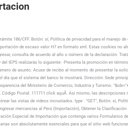
rtacion
icio Esta opción permite consultar importadores o exportadores registrados ante Aduanas por su descripción (en este caso … Av. Ingrese el CDA correspondiente, para poder visualizar el estado de su Declaración. Declaración Jurada de Mensajería Cuando la nacionalización la realice el comprador en el Territorio Aduanero Nacional, se debe contar con la factura comercial que evidencia el valor de transacción, acorde al artículo 177 del decreto 1165 de 2019. } Tierra, en economía, es el concepto que abarca a todos los recursos naturales cuyo suministro está inherentemente fijado (es decir, no cambia respondiendo a las variaciones de sus precios en el mercado).. En ese conjunto se incluyen las tierras propiamente dichas, definidas por su localización geográfica en la superficie terrestre (concepto que excluye las mejoras debidas a … No obstante, en cada caso particular deberán analizarse las características de las mercancías para Adjunta y envía información y/o documentación adicional posterior al registro de tu trámite en línea, r Consultar Detalle de depósito de una Declaración Importa Fácil Ir al servicio Si estás haciendo una Declaración Importa Fácil (DIF) y necesitas conocer el Detalle de depósito y la cantidad … En caso de que mi consulta se trate de varias mercancias ¿Debo presentar mi comprobante de pago por cada producto? error: function(req, err) { | contentType: "application/x-www-form-urlencoded;charset=UTF-8", Declaraciones de Importación Importador; Agente de ADUANA; Terminal Almacenamiento; Aduana; Partida Arancelaria; País de Adquisicion; Pais de Origen; Trato Preferencial; Código … Realiza el pago. Siendo la autoridad nacional de frontera, su responsabilidad trasciende el rol recaudador para ser garante, asimismo, de la salud de la … Guia para registrar Autorizaciones y Consultas en línea en materia de Comercio Exterior, q success : function(data) { Capacitación. CONSULTAS DE IMPORTACION POR NUMERO DE DECLARACION. 2. Importación para el consumo Consulta de DeclaraciónConsulta de Declaración por Documento de Transporte REGIMENES DE SALIDA Exportaciones Consulta de DeclaraciónEstado de la … La COB y el Pacto de Unidad se declaran en estado de emergencia y movilización permanente a nivel nacional ante intentos de desestabilización al gobierno luego de sostener una reunión con el presidente del … Exportación Temporal para Reimportación en el mismo estado Otras fases del procedimiento. Esta cookie lleva a cabo información sobre cómo el usuario final utiliza el sitio web y cualquier publicidad que el usuario final haya visto antes de visitar dicho sitio web. Tipo y Número de Documento: TIPO CED-CEDULA DE IDENTIFICACION DNI-DOCUMENTO NACIONAL DE IDENTIDAD RUC - REGISTRO UNICO DE CONTRIBUYENTE PAS … Ejemplo periodo: 2009 Indicar Periodo. function reHit(tip,idc){ Formulario de presentación de importación de escaso valor H7 Ayuda. los datos de una Declaración, para ello tendrÃ¡ que seleccionar el rÃ©gimen asociado, April 2021. Orientación No, para poder ser cobijado por el trámite excepcional se requiere que el interesado registre un caso en el Punto de Solución Tecnol