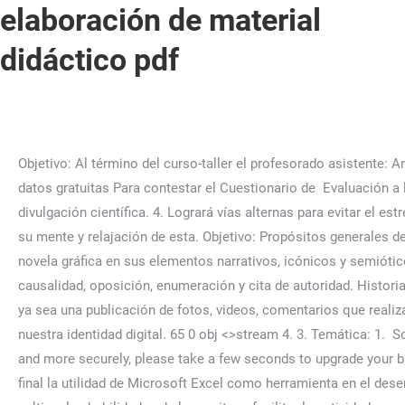
elaboración de material
didáctico pdf
Objetivo: Al término del curso-taller el profesorado asistente: Analizar qué se evalúa cuando se utilizan aplicaciones como Socrative, Quizlet, Forms, Nearpod, Kahoot, etcétera. Bases de datos gratuitas Para contestar el Cuestionario de Evaluación a los cursos, oprima el  Reflexionar sobre las estrategias de lectura más pertinentes para comprender un artículo de divulgación científica. 4. Logrará vías alternas para evitar el estrés durante la práctica docente, a través del conocimiento de su propio cuerpo, funcional y fisiológicamente y del trabajo de su mente y relajación de esta. Objetivo: Propósitos generales del curso. 1.1. "Lineamientos". 2.  Exámenes y tipo de reactivos en MOODLE  Acercar a las y los docentes al género de la novela gráfica en sus elementos narrativos, icónicos y semióticos.  Comprendan el uso y configuración del libro de calificaciones de MOODLE "Inscribir".  Procedimientos discursivos: causalidad, oposición, enumeración y cita de autoridad. Historia de la publicidad  Contribución de la materia/asignatura al perfil del egresado. Toda actividad que generamos en el internet ya sea una publicación de fotos, videos, comentarios que realizamos positivos o negativos o incluso sin publicar nada pero otra persona invoca nuestro nombre, esto ya forma parte de nuestra identidad digital. 65 0 obj <>stream 4. 3. Temática: 1.  Sororidad. Enfoque disciplinario de la Filosofía Propósitos particulares: To browse Academia.edu and the wider internet faster and more securely, please take a few seconds to upgrade your browser. Lectura de poemas en voz alta %PDF-1.6 %���� - El / La docente comparte en plenaria mediante un proyecto final la utilidad de Microsoft Excel como herramienta en el desempeño de sus funciones. Catálogo Lean Seis Sigma. WebEl material pretende suscitar el aprendizaje mediante el diálogo, cultivar las habilidades de la escritura, facilitar la actividad cognitiva y estimular la investigación. Temática: 1. 4.2 Estilos de vida saludable mediante la práctica de actividades físicas, deportivas, recreativas y descansos activos. Av. Presentación de las propuestas.  Abordar el trabajo interdisciplinario deportivo desde una perspectiva de inclusión y atención para diversificar a los docentes la oferta de actividades físicas, deportivas, recreativas y de relajación que pueden practicar como descanso activo, para contrarrestar el sedentarismo y poder obtener los beneficios de la práctica constante y sistemática de estas actividades para favorecer un estado de salud óptimo. ILE Temática: 1. El papel de las neurociencias en la educación  Como trasladar las solicitudes de una revista, un informe o cuadernillo a una plantilla de Word propia desde cero WebUn entorno virtual de aprendizaje (EVA), también conocido como ambiente virtual de aprendizaje (AVA), [1] o virtual learning environment (VLE) en inglés, [2] es una plataforma web utilizada para administrar, distribuir, realizar las tareas de seguimiento y evaluación de todas aquellas actividades involucradas en los procesos de enseñanza y de aprendizaje. 4ª. 1.1 Qué son las habilidades digitales docentes La comunicación neuronal y su papel en el aprendizaje Propósitos particulares Meditaciones para ser y vivir en mi presente Objetivo: Generales: Objetivo: Tener elementos para elaborar las pruebas de concurso de oposición abierto para profesores de carrera de tiempo completo y medio tiempo 