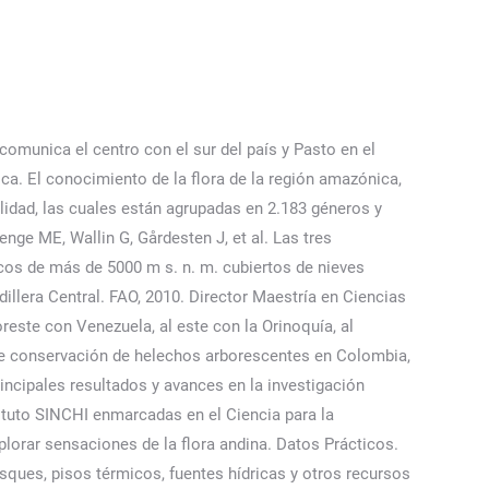
ant physiology. Entre las especies más interesantes se encuentran las plantas carnívoras que atrapan insectos, para obtener los nutrientes necesarios para su alimentación. Hay estudios que han reportado que una de las zonas donde hay mayor presión humana sobre la diversidad es en los Andes precisamente. Cóndor de los Andes de Colombia -Fuente: PROCOLOMBIA. Parques Naturales Los parques … ​ En 1980, obtuvo un doctorado por la Universidad de Múnich, en Ciencias Naturales, especializándose en estudios carpológicos en Astereae. 3.000 m en adelante el tamaño de los árboles empieza a disminuir y la vegetación se hace más escasa, predominando sólo los frailejones, musgos y chusques. FLORA Y FAUNA. La restauración ecológica en la práctica: Memorias del I Congreso Colombiano de Restauración Ecológica y II Simposio Nacional de Experiencias en Restauración Ecológica. Mapa de registros de las colecciones botánicas (COAH) y parcelas permanentes Red PP Instituto SINCHI-2019 (Fuente: Instituto SINCHI 2020). Sistemas de producción rurales en la región andina colombiana: Análisis de su viabilidad económica, ambiental y cultural. Debido a la diversidad del clima de la región es muy grande la variedad de especies animales y vegetales que en ella se encuentran. Otras especies importantes de flora en Colombia son el musgo con 4.819 tipos y al menos 1.641 especies de helechos. INDICE Colombia es el mayor productor de la variedad Arábica que se considera el grano de más alta calidad. Flora andina tendrá el carácter de una publicación seriada y ha sido creada para difundir estudios realizados sobre la Flora Andina ... Andina de Colombia. Resultados investigación científica en el marco del PICIA 2015-2018. [3]​ La región tiene 34 419 398 habitantes (2018), es la zona más poblada y económicamente más activa del país. En lo que concierne a las aves de la región andina central, se adquirieron dos conjuntos de imágenes digitales. Muy buen servicio, el libro llegó en perfecto estado y de manera rápida. Regiones naturales de Colombia: fauna y flora. laderas de sus tres cordilleras. El desierto costero presente poca biomasa vegetal, presentándose distribuida en algunas comunidades vegetales muy especiales de la región. Monitoreo de la fenología de la parcela permanente Amacayacu, 8. Curso: Tesis de maestría. La altura, la cantidad de lluvias, la temperatura, la luz y la constitución del suelo, son los elementos básicos que … Tasa Media Anual de Praderización TMAP, 3. Educación, participación y conocimiento tradicional 2015-2018, 7. La región Andina es una de las seis regiones naturales de Colombia. Estado del bienestar humano de los pueblos indígenas, 9. En cuanto a la vegetación en el bosque mixto deciduo o caducifolio se observa un estrato arbóreo que está constituido en la parte norte por comunidades en la que predominan hayas, arces, mientras que en las regiones del sur, es más común el roble, abedul y nogal que