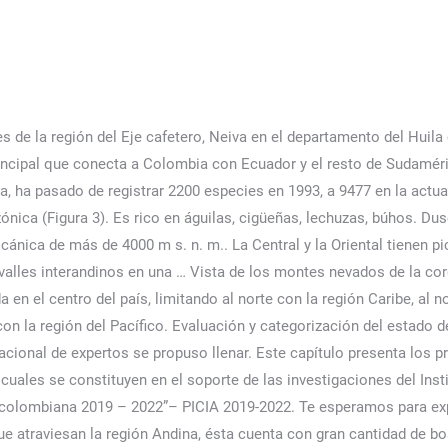
INDIAINDONESIAIRANIRAQIRLANDAISLA DE MANISLA NORFOLKISLANDIAISLAS ALANDISLAS CAIMÁNISLAS COOKISLAS DEL CANALISLAS FEROEISLAS MALVINASISLAS MARIANAS DEL NORTEISLAS MARSHALLISLAS PITCAIRNISLAS SALOMONISLAS TURCAS Y CAICOSISLAS VIRGENES BRITANICASISLAS VÍRGENES DE LOS ESTADOS UNIDOSISRAELITALIAJAMAICAJAPONJERSEYJORDANIAKAZAJSTANKENIAKIRGUISTANKIRIBATIKUWAITLAOSLESOTHOLETONIALIBANOLIBERIALIBIALIECHTENSTEINLITUANIALUXEMBURGOMACAOMACEDONIAMADAGASCARMALASIAMALAWIMALDIVASMALIMALTAMARRUECOSMARTINICAMAURICIOMAURITANIAMAYOTTEMEXICOMICRONESIAMOLDAVIAMONACOMONGOLIAMONTENEGROMONTSERRATMOZAMBIQUEMYANMARNAMIBIANAURUNEPALNICARAGUANIGERNIGERIANIUENORUEGANUEVA CALEDONIANUEVA ZELANDAOMANPAISES BAJOSPAKISTANPALAOSPALESTINAPANAMAPAPUA NUEVA GUINEAPARAGUAYPERUPOLINESIA FRANCESAPOLONIAPORTUGALPUERTO RICOQATARREINO UNIDOREP.DEMOCRATICA DEL CONGOREPUBLICA CENTROAFRICANAREPUBLICA CHECAREPUBLICA DOMINICANAREPUBLICA ESLOVACAREUNIONRUANDARUMANIARUSIASAHARA OCCIDENTALSAMOASAMOA AMERICANASAN BARTOLOMESAN CRISTOBAL Y NIEVESSAN MARINOSAN MARTIN (PARTE FRANCESA)SAN PEDRO Y MIQUELONSAN VICENTE Y LAS GRANADINASSANTA HELENASANTA LUCIASANTA SEDESANTO TOME Y PRINCIPESENEGALSERBIASEYCHELLESSIERRA LEONASINGAPURSIRIASOMALIASRI LANKASUDAFRICASUDANSUECIASUIZASURINAMSVALBARD Y JAN MAYENSWAZILANDIATADYIKISTANTAILANDIATANZANIATIMOR ORIENTALTOGOTOKELAUTONGATRINIDAD Y TOBAGOTUNEZTURKMENISTANTURQUIATUVALUUCRANIAUGANDAURUGUAYUZBEKISTANVANUATUVENEZUELAVIETNAMWALLIS Y FORTUNAYEMENZAMBIAZIMBABWE exportaciones principales de Colombia. Esta página se editó por última vez el 31 ago 2022 a las 20:04. Sinauer Associates Inc. Quinta Edición. [2]​ Con esta variedad Colombia se posiciona como uno de los 19 países megadiversos del mundo.[3]​[4]​. En el año 2018 se formalizó la ampliación de los resguardos: Puerto Zabalo – Los Monos y el Monochoa. Estudio FAO-Montes 163. Con tecnología de. Universidad Nacional de Colombia: Bogotá D.C. Colombia. Mapa del Depto. Me gustó mucho el formato y diseño de la página. Nombre del profesor: ramon Situación ambiental de la Amazonia colombiana: Ecosistemas terrestres y cambios generales de coberturas de la tierra, 1. Musa Ornata. Plantas endémicas de la Amazonia colombiana, 3. 2015. (Ed.) Cabe destacar... ...BOSQUE MIXTO Módulo de seguimiento al cumplimiento de los acuerdos locales de conservación del bosque – MoSCAL, 11. Las palmas también es una especie de flora muy importante dentro de la variedad colombiana; de hecho, es el tercer país con mayor diversidad de palma, se tienen registro de al menos 231 especies. https://www.ecologiaverde.com/flora-y-fauna-de-colombia-2582.… El Santuario de Fauna y Flora Galeras es una fabrica de agua que abastece a las poblaciones vecinas y es hábitat de gran variedad de especies de flora y fauna. En el país está el 38 % ... Colombia, Ecuador, Perú y parte de Venezuela. Proceedings of the National Academy of Sciences 104(52): 20684-20689. [5]​ Ocupa el tercer lugar en número de plantas vasculares endémicas. En esta región se albergan también faras, ardillas, conejos silvestres, curíes, borugas, zorros y venados. En la región Andina cada piso térmico tiene su vegetación propia, así: El piso térmico cálido de O a 1.000 m es propio para el cultivo de caña de azúcar, algodón, tabaco, plátano, banano, cacao, arroz, maíz, palmeras, mangles, ceibas, totumo, tamarindo, coca, caucho,mamey, zapote, naranjo, limonero, mango, piña y muchos más. La flora en Colombia es tan variada que se estiman que de las 300mil especies de plantas que hay en el mundo, más de 40mil de ellas están en Colombia; un poco más del 13%. ¡elígelos! 50 % Antes: COP. Por su clima variado, en la región andina vemos grandes cantidades de bosques y y por lo tanto muchos animales y plantas. Biodiversidad terrestre y acuática: suelos de la Amazonia colombiana – Instituto SINCHI, 11. En: Pl