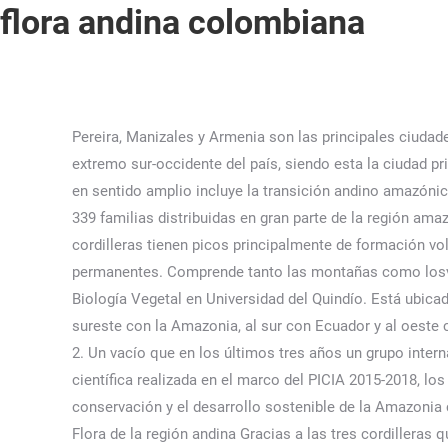
flora andina colombiana
Pereira, Manizales y Armenia son las principales ciudades de la región del Eje cafetero, Neiva en el departamento del Huila comunica el centro con el sur del país y Pasto en el extremo sur-occidente del país, siendo esta la ciudad principal que conecta a Colombia con Ecuador y el resto de Sudamérica. El conocimiento de la flora de la región amazónica, en sentido amplio incluye la transición andino amazónica, ha pasado de registrar 2200 especies en 1993, a 9477 en la actualidad, las cuales están agrupadas en 2.183 géneros y 339 familias distribuidas en gran parte de la región amazónica (Figura 3). Es rico en águilas, cigüeñas, lechuzas, búhos. Dusenge ME, Wallin G, Gårdesten J, et al. Las tres cordilleras tienen picos principalmente de formación volcánica de más de 4000 m s. n. m.. La Central y la Oriental tienen picos de más de 5000 m s. n. m. cubiertos de nieves permanentes. Comprende tanto las montañas como losvalles interandinos en una … Vista de los montes nevados de la cordillera Central. FAO, 2010. Director Maestría en Ciencias Biología Vegetal en Universidad del Quindío. Está ubicada en el centro del país, limitando al norte con la región Caribe, al noreste con Venezuela, al este con la Orinoquía, al sureste con la Amazonia, al sur con Ecuador y al oeste con la región del Pacífico. Evaluación y categorización del estado de conservación de helechos arborescentes en Colombia, 2. Un vacío que en los últimos tres años un grupo internacional de expertos se propuso llenar. Este capítulo presenta los principales resultados y avances en la investigación científica realizada en el marco del PICIA 2015-2018, los cuales se constituyen en el soporte de las investigaciones del Instituto SINCHI enmarcadas en el Ciencia para la conservación y el desarrollo sostenible de la Amazonia colombiana 2019 – 2022”– PICIA 2019-2022. Te esperamos para explorar sensaciones de la flora andina. Datos Prácticos. Flora de la región andina Gracias a las tres cordilleras que atraviesan la región Andina, ésta cuenta con gran cantidad de bosques, pisos térmicos, fuentes hídricas y otros recursos … La flora y fauna de la región Andina es muy variada por la longitud y los diferentes pisos de altura de la región. La cordillera de los Andes está en la parte occidental de América del Sur, con una longitud de 3 370 794 kilómetros. Forma parte de los territorios de Argentina, Chile, Bolivia, Perú, Ecuador, Colombia y Venezuela. País de residenciaAUSTRIAAFGANISTANALBANIAALEMANIAANDORRAANGOLAANGUILLAANTIGUA Y BARBUDAANTILLAS HOLANDESASARABIA SAUDIARGELIAARGENTINAARMENIAARUBAAUSTRALIAAZERBAIYANBAHAMASBAHREINBANGLADESHBARBADOSBELARUSBELGICABELICEBENINBERMUDASBHUTÁNBOLIVIABOSNIA Y HERZEGOVINABOTSWANABRASILBRUNEIBULGARIABURKINA FASOBURUNDICABO VERDECAMBOYACAMERUNCANADACHADCHILECHINACHIPRECOLOMBIACOMORESCONGOCOREACOREA DEL NORTECOSTA DE MARFILCOSTA RICACROACIACUBADINAMARCADJIBOUTIDOMINICAECUADOREGIPTOEL SALVADOREMIRATOS ARABES UNIDOSERITREAESLOVENIAESPAÑAESTADOS UNIDOS DE AMERICAESTONIAETIOPIAFIJIFILIPINASFINLANDIAFRANCIAGABONGAMBIAGEORGIAGHANAGIBRALTARGRANADAGRECIAGROENLANDIAGUADALUPEGUAMGUATEMALAGUAYANA FRANCESAGUERNESEYGUINEAGUINEA ECUATORIALGUINEA-BISSAUGUYANAHAITIHONDURASHONG KONGHUNGRIA