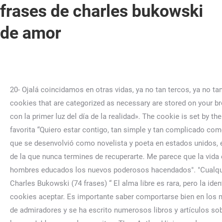
frases de charles bukowski
de amor
20- Ojalá coincidamos en otras vidas, ya no tan tercos, ya no tan jóvenes, ya no tan ciegos ni testarudos, ya sin razones sino pasiones, ya sin orgullo ni pretensiones. Out of these, the cookies that are categorized as necessary are stored on your browser as they are essential for the working of basic functionalities of the website. El amor es una niebla que se incendia con la primer luz del día de la realidad». The cookie is set by the GDPR Cookie Consent plugin and is used to store whether or not user has consented to the use of cookies. Mi frase favorita “Quiero estar contigo, tan simple y tan complicado como eso”, Hola. Heinrich Karl Bukowski, o solo conocido como Charles Bukowski, fue un popular escritor de origen alemán, que se desenvolvió como novelista y poeta en estados unidos, escribiendo obras por las que se hizo altamente reconocido. Cuando cerraron nos fuimos a donde yo vivía. Una enfermedad de la que nunca termines de recuperarte. Me parece que la vida está totalmente desprovista de interés, y esto lo sentía especialmente cuando … "La educación era la nueva divinidad, y los hombres educados los nuevos poderosos hacendados". "Cualquier cosa puede volver loco a un hombre porque la sociedad se asienta en bases falsas". WebFrases y Citas Célebres de Charles Bukowski (74 frases) “ El alma libre es rara, pero la identificas fácilmente cuando la ves. By clicking “Accept All”, you consent to the use of ALL the cookies. Elige qué tipo de cookies aceptar. Es importante saber comportarse bien en los momentos malos que nos toque atravesar en la vida. Después de su muerte en 1994 sigue siendo un autor seguido por miles de admiradores y se ha escrito numerosos libros y artículos sobre su estilo y vida. En Diario Femenino hemos … 54- Eso era todo lo que un hombre necesitaba: esperanza. . La vida es todo lo agradable que se lo permitas. Thea Astley. Hicimos el amor en medio de la tristeza. "El amor se quema con el primer sol de la realidad". El entusiasmo con el que hacemos algo al principio, puede no dejarnos ver lo que realmente estamos haciendo. Estamos aquí para matar en la guerra". Continue with Recommended Cookies, Fecha de nacimiento: 16. “Porque yo quiero a todo el mundo, te deseo a ti, a ti, a esa. To view the purposes they believe they have legitimate interest for, or to object to this data processing use the vendor list link below. Hay personas que nos cautivan con su mirada. El amor es una niebla que quema con la primera luz del día de la realidad.". … WebComenta la frase Comenta o opina sobre esta frase de la temática Amor que dijo el famoso autor Charles Bukowski en su día. These cookies help provide information on metrics the number of visitors, bounce rate, traffic source, etc. El mundo de hoy nos impulsa siempre a querer más, a no conformarnos con nada. [Etiqueta: locura ] más sobre esta frase ››. Vamos, la gente no quiere amor; la gente quiere triunfar, y una de las cosas en las que puede hacerlo es en el amor.“, „Era un mundo lleno de canciones de amor espantosas.“, „¿Qué es el amor? I took this photograph in 1988. Copiar frase Estamos aquí para matar la guerra. Recuperado de: https://www.lifeder.com/frases-de-charles-bukowski/. Frases de Bukowski Charles Bukowski nació un día como hoy, ... Las personas sin moral a menudo se consideran a sí mismos más libres, pero la mayoría eran incapaces de sentir odio o amor. "Beber es algo emocional. "Quédate con la cerveza. Es solo un pequeño momento, y luego desaparece…. Charles Bukowski 