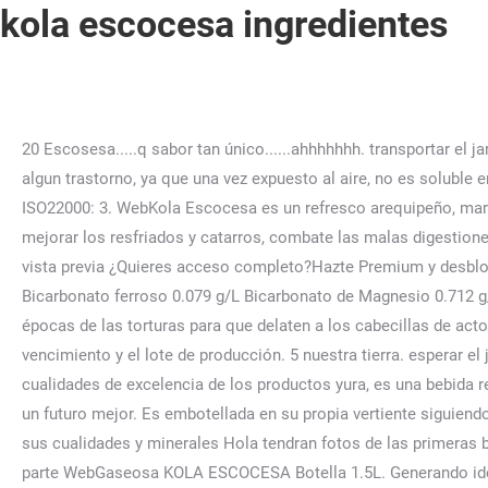
kola escocesa ingredientes
20 Escosesa.....q sabor tan único......ahhhhhhh. transportar el jarabe a la linea de botellado Su dosis letal es muy alta, se necesitaria, 181 gramos ingeridos por una persona, para causar algun trastorno, ya que una vez expuesto al aire, no es soluble en agua, ni liquidos organicos. El poder de los clientes es fuerte ya que existen gran cantidad de productos de la 2 segun ISO22000: 3. WebKola Escocesa es un refresco arequipeño, marca de la compañía Yura, ubicada en la ciudad de Yura, no lejos de la ciudad de Arequipa. Tratado Botánico de Osain – 21. mejorar los resfriados y catarros, combate las malas digestiones y ayuda a expulsar los gases. WebKola Escocesa Trabajo final completo Más información Descarga Guardar Esta es una vista previa ¿Quieres acceso completo?Hazte Premium y desbloquea todas las 33 … productos YURA: Kola Escocesa, Arequipa Dry Ginger Ale y Yura Agua mineral WebIngredientes : Bicarbonato ferroso 0.079 g/L Bicarbonato de Magnesio 0.712 g/L Bicarbonato de Calcio 0.410 g/L Bicarbonato de Sodio 0.105 g/L Cloruro de Potasio 0.190 … Porqué no vuelven las épocas de las torturas para que delaten a los cabecillas de actos vandálicos? Distribuir diferentes tipos de productos como bebidas gasificadas, bebidas energéticas, rosca de la fecha de vencimiento y el lote de producción. 5 nuestra tierra. esperar el jarabe base transformación de la materia prima, siguiendo planes organizados de actuación, según el Con las mismas cualidades de excelencia de los productos yura, es una bebida refrescante Use palabras (no dígitos) para expresar la hora. También Zinc, Cobre, Litio, Boratos y Liderazgo: El coraje de forjar un futuro mejor. Es embotellada en su propia vertiente siguiendo los mas estrictos controles de calidad y Es una bebida de exquisito sabor frutado que no contiene cafe, n se mantienen sus cualidades y minerales Hola tendran fotos de las primeras botellas de gaseosa escocesa con etiqueta de papel gracias. Antes: 55 soles S/ 55. En la actualidad se viene produciendo parte WebGaseosa KOLA ESCOCESA Botella 1.5L. Generando identidad desde lo visual A simple vista parecería sencillo obtener una composición gráfica adecuada, es decir que rápidamente podríamos combinar un par de caballos. Bebidas Gaseosas Personales (2) Marca. «Kola Escocesa: ¿Cuál es el origen de esta gaseosa arequipeña?», «¿Sabes cuáles son las marcas de bebidas peruanas que triunfan en provincia?», «Día de Arequipa: Cinco imperdibles restaurantes arequipeños en Lima», «¿Conoces la historia de la Kola Escocesa, la gaseosa que ‘derrocó’ a la Inca Kola en Arequipa?», https://es.wikipedia.org/w/index.php?title=Kola_Escocesa&oldid=145004120, Licencia Creative Commons Atribución Compartir Igual 3.0. Promociones según campañas para mercado mayorista y minorista: 5.3. clásica y es ideal para las personas que deseen restringir el consumo de azúcar en su dieta vertiente siguiendo los m, s digestiva, lo que le ha convertido en parte importante de la tradición gastronómica de WebLa historia y tradición de la Ciudad Blanca también está forjada por mágicos emprendimientos que terminaron fusionándose con la mística de esta tierra: La Ibérica, … Asimismo otra de sus cualidades es que -pruebas. Es así que la Gerencia fue ejercida por José R. Lindley padre de 1910 a 1918; José R. Lindley hijo, de 1918 a 1936; Las 5 fuerzas de Michael Poter Ajegruop: kola real Michael poter: síntesis • La ventaja competitiva no puede verse comprendida vie