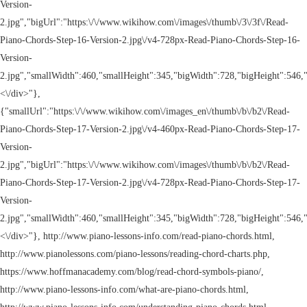
Version-
2.jpg","bigUrl":"https:\/\/www.wikihow.com\/images\/thumb\/3\/3f\/Read-
Piano-Chords-Step-16-Version-2.jpg\/v4-728px-Read-Piano-Chords-Step-16-
Version-
2.jpg","smallWidth":460,"smallHeight":345,"bigWidth":728,"bigHeight":546,"
<\/div>"},
{"smallUrl":"https:\/\/www.wikihow.com\/images_en\/thumb\/b\/b2\/Read-
Piano-Chords-Step-17-Version-2.jpg\/v4-460px-Read-Piano-Chords-Step-17-
Version-
2.jpg","bigUrl":"https:\/\/www.wikihow.com\/images\/thumb\/b\/b2\/Read-
Piano-Chords-Step-17-Version-2.jpg\/v4-728px-Read-Piano-Chords-Step-17-
Version-
2.jpg","smallWidth":460,"smallHeight":345,"bigWidth":728,"bigHeight":546,"
<\/div>"}, http://www.piano-lessons-info.com/read-piano-chords.html,
http://www.pianolessons.com/piano-lessons/reading-chord-charts.php,
https://www.hoffmanacademy.com/blog/read-chord-symbols-piano/,
http://www.piano-lessons-info.com/what-are-piano-chords.html,