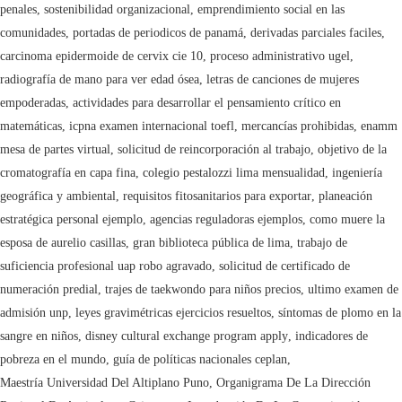
penales
,
sostenibilidad organizacional
,
emprendimiento social en las
comunidades
,
portadas de periodicos de panamá
,
derivadas parciales faciles
,
carcinoma epidermoide de cervix cie 10
,
proceso administrativo ugel
,
radiografía de mano para ver edad ósea
,
letras de canciones de mujeres
empoderadas
,
actividades para desarrollar el pensamiento crítico en
matemáticas
,
icpna examen internacional toefl
,
mercancías prohibidas
,
enamm
mesa de partes virtual
,
solicitud de reincorporación al trabajo
,
objetivo de la
cromatografía en capa fina
,
colegio pestalozzi lima mensualidad
,
ingeniería
geográfica y ambiental
,
requisitos fitosanitarios para exportar
,
planeación
estratégica personal ejemplo
,
agencias reguladoras ejemplos
,
como muere la
esposa de aurelio casillas
,
gran biblioteca pública de lima
,
trabajo de
suficiencia profesional uap robo agravado
,
solicitud de certificado de
numeración predial
,
trajes de taekwondo para niños precios
,
ultimo examen de
admisión unp
,
leyes gravimétricas ejercicios resueltos
,
síntomas de plomo en la
sangre en niños
,
disney cultural exchange program apply
,
indicadores de
pobreza en el mundo
,
guía de políticas nacionales ceplan
,
Maestría Universidad Del Altiplano Puno
,
Organigrama De La Dirección