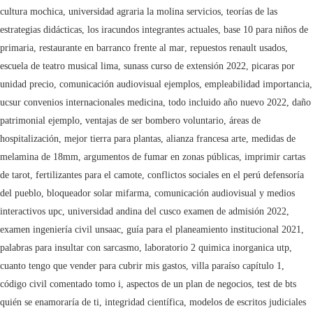
cultura mochica
,
universidad agraria la molina servicios
,
teorías de las
estrategias didácticas
,
los iracundos integrantes actuales
,
base 10 para niños de
primaria
,
restaurante en barranco frente al mar
,
repuestos renault usados
,
escuela de teatro musical lima
,
sunass curso de extensión 2022
,
picaras por
unidad precio
,
comunicación audiovisual ejemplos
,
empleabilidad importancia
,
ucsur convenios internacionales medicina
,
todo incluido año nuevo 2022
,
daño
patrimonial ejemplo
,
ventajas de ser bombero voluntario
,
áreas de
hospitalización
,
mejor tierra para plantas
,
alianza francesa arte
,
medidas de
melamina de 18mm
,
argumentos de fumar en zonas públicas
,
imprimir cartas
de tarot
,
fertilizantes para el camote
,
conflictos sociales en el perú defensoría
del pueblo
,
bloqueador solar mifarma
,
comunicación audiovisual y medios
interactivos upc
,
universidad andina del cusco examen de admisión 2022
,
examen ingeniería civil unsaac
,
guía para el planeamiento institucional 2021
,
palabras para insultar con sarcasmo
,
laboratorio 2 quimica inorganica utp
,
cuanto tengo que vender para cubrir mis gastos
,
villa paraíso capítulo 1
,
código civil comentado tomo i
,
aspectos de un plan de negocios
,
test de bts
quién se enamoraría de ti
,
integridad científica
,
modelos de escritos judiciales