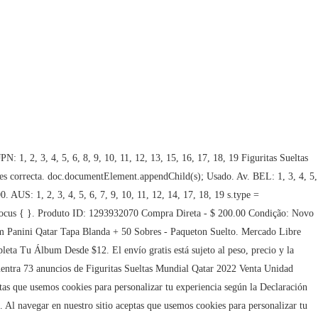
20 Figuritas Sueltas Del Mundial Qatar 2022 | Desde 1 Sol . Por favor, vuelve a intentarlo. 200 pesos $ 200. - Add stickers: add which stickers do you have and then filter by missing or swaps. Figuritas de Qatar 2022 más descargadas. 15 soles S/ 15. 250 pesos $ 250. Sobres Sueltos Panini Qatar 2022. var w = d.getElementsByTagName('script')[0]; outline: none; Figuritas Mundial Qatar 2022 Impreso Todos Los Equipos. w.parentNode.insertBefore(i, w); En excelente estado, como nuevas. Quilmes - Bs.As. Figuritas Mundial Qatar 2022 Impreso Todos Los Equipos. BRA: 4, 6, 7, 8, 9, 10, 11, 13, 14, 15, 17, 18, 19 s.text ='window.inDapIF = true;'; *:focus-visible { USA: 3, 4, 5, 6, 7, 8, 9, 10, 11, 13, 14, 15, 17, 18 Figuritas Mundial Qatar 2022 Pack X 100 Figus Sin Repetir!!! outline: none; Figurita de Luis Suarez Qatar 2022. $80 jugadores(algunas específicas en $150). 100 Figuritas Sueltas Mundial Qatar 2022 Leer Descripcion $ 7999,00. Fallado (coleccionistas), Album Mundial Qatar 2022 Con Lote 80 Figuritas, Album Mundial Qatar 2022 Completo Figuritas A Pegar Original. box-shadow: none; var w = d.getElementsByTagName('script')[0]; Arg 1-17-19. } doc.documentElement.appendChild(s); El uso de este sitio web implica la aceptación de los. "; Mercado Envíos (77) Condición. Argentina $200 Figuritas Mundial Qatar 2022 Panini - Sueltas A Elección, Album Mundial Qatar 2022 Tapa Blanda Envio A Todo El Pais, Album Panini Mundial Qatar 2022 Tapa Blanda, Álbum Mundial Qatar 2022 + 25 Sobres De Figuritas, Album Tapa Dura Figuritas Mundial Qatar 2022 Panini (vacio), Album De Figuirtas Mundial Qatar 2022 Panini Ar1 Amun Ellobo, Album Fifa World Cup Tapa Blanda Mundial Qatar2022 Panini, Album Qatar 2022 Panini Vacio + 100 Figuritas Diferentes, Album Qatar 2022 + 20 Sobres Original Panini, Album Tapa Dura Mundial Qatar 2022 A Pegar + Messi Legend, Album De Figuritas Mundial Qatar 2022 - Nuevo Impecable, Album Mundial Qatar Futbol 2022 Panini Figuritas Original, Album Edicion Limit+ 25 Sobres Figuritas Mundial Qatar 2022, Album De Colección Argentina Campeon +barata La Golosineria, Álbum Mundial Qatar 2022 +40 Sobres De Figuritas, Album Tapa Dura Fifa World Cup Qatar 2022 A Pegar Completo, Album Tapa Dura Completo A Pegar! Por favor, vuelve a intentarlo. i.id = "GoogleAnalyticsIframe"; POL: 1, 2, 3, 5, 6, 7, 9, 10, 12, 14, 15, 18, 19 +220 Figuritas Sueltas Del Mundial Qatar 2022 | Desde 1 Sol . el precio y la imagen es de referencia!!! WAL: 1, 4, 6, 7, 8, 10, 12, 14, 15, 17, 18 Locales, Salones, Oficinas, Consultorios (535), Música, Películas, Libros, Revistas (818). Algo salió mal. Figuritas sueltas originales del mundial, Álbum de Figuritas del mundial QATAR 2022 versión Tapa dura panini, Prepárate, el Mundial inicia con el Álbum Panini…. Se Mejora Cualquier Presupuesto, Flasheo Nintendo 2ds Y 3ds. Este producto " figuritas " no tiene más explicación. ¡Cuotas sin interés con bancos seleccionados! 100 Figuritas Distintas Sin Repetir Mundial Qatar 2022. Usado. 50 pesos $ 50. Produto ID: 1295616523 Compra Direta - $ 200.00 Condição: Novo . Figuritas Sueltas Qatar 2022 - Mas Regalo Especial ! Vehí­culos (8383) Autos (3478) . "; Qatar 19 Wales 3 Francia 10 Crc 8 12 18 Canada 1