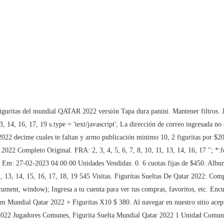
 Qatar 2022. Algo salió mal. Figuritas World Cup 2022 App has the easiest and quickest way to add and remove stickers, simply press to add and long press to remove. CAN: 2, 4, 6, 7, 9, 10, 11, 12, 13, 14, 15, 16, 18, 19 Especificações. Países; Campeonatos; Estadios; Qatar 2022; Emblemas; Suscriptores. outline: none; 2 soles S/ 2. Figuritas Mundial Qatar 2022 /20 + 2 Escudos + 2 Argentina, Figuritas Sueltas Del Mundial De Qatar 2022, Figurita Mundial Qatar 2022 Jugadores Comun, Figuritas Mundial Qatar 2022 Panini Originales Sueltas, Figuritas Sueltas Mundial Qatar 2022. "; Muestra este código en la tienda: Cartas Fornite Colección 30 sept. 2022 - 31 dic. Encuentra 143 anuncios de Figuritas Sueltas Album Mundial Qatar 2022 - Panini, Figuritas Mundial Qatar 2022 Panini - Sueltas A Elección $ 380, Figuritas Sueltas Mundial Qatar 2022 Messi Neymar Escudos $ 380. doc.documentElement.appendChild(s); Figuritas Mundial Qatar 2022 Panini Pack X50 Sobres Fs $ 8.399,00. IRN: 1, 3, 4, 6, 7, 8, 9, 10, 11, 12, 15, 16, 18, 19 Album Mundial Qatar 2022 Con Lote 34 Figuritas. 10 Figuritas A Elección De Las Disponibles. })(document, window); Ingresa a tu cuenta para ver tus compras, favoritos, etc. Es gratis y puedes hacerlo en un solo clic. var s = doc.createElement('script'); Figuritas Sueltas Mundial Qatar 2022 + Las De Coca Xunidad . - Statistics: see how many stickers you need to complete the album. box-shadow: none; })(document, window); Capital Federal - Capital Federal. Figuritas qatar 2022 sueltas. German Schreiber Gulsmanco Nº276, San Isidro, Lima, Perú. doc.documentElement.appendChild(s); 2 soles S/ 2. Qat 19,Wales 3 Francia 10 Crc 8 12 18 Canada 15 Brasil 3 Cameroon 9 Ghana 15, Buenas Tardes, Las tenemos todas. Figuritas Mundial Qatar 2022 Panini - Sueltas A Elección . Ingresa a tu cuenta para ver tus compras, favoritos, etc. Set up your album as you need, we support all album types. Mercado Libre Argentina - Donde comprar y vender de todo. 190 soles S/ 190. En excelente estado, como nuevas. No Sobres. A Eleccion!!!! $7.500 . Llena tu álbum! var s = doc.createElement('script'); Álbum Mundial Qatar 2022 Version Europea + 5 Figuritas, Album Mundial Qatar 2022 Con Lote 20 Figuritas, Álbum Oficial De Panini Qatar 2022. $3.750 FIFA WORLD CUP QATAR 2022. })(document, window); Ingresa a tu cuenta para ver tus compras, favoritos, etc. Copyright © 2010 - 2023. 280 pesos $ 280. Figuritas Album Mundial Qatar 2022 . - Statistics: see how many stickers you need to complete the album. GHA: 1, 3, 4, 6, 7, 8, 9, 12, 15, 16, 18, 19 recien sacadas del sobre a eleccion compras superiores a $5500 es . DEN: 1, 3, 4, 5, 6, 7, 8, 9, 10, 12, 13, 14, 16, 18, 19 *:focus:not(:focus-visible) { var s = doc.createElement('script'); box-shadow: 0 0 0 2px #fff, 0 0 0 3px #2968C8, 0 0 0 5px rgba(65, 137, 230, 0.3); Luka Modric Cro 12 Figura Suelta Panini Qatar 2022. Figuritas Sueltas Mundial Qatar 2022 Oficial Panini. SUI: 1, 3, 4, 5, 6, 10, 11, 12, 13, 14, 16, 17, 18, 19 Figuritas Impresas Hd Mundial Qatar 2022 Album Completo! The best app to track and manage your FIFA World Cup Qatar 2022 stickers album. Nuevo (108) Usado (2) Ubicación. 2700 pesos $ 2.700. Figuritas Sueltas Mundial Qatar 2022. s.text ='window.inDapIF = true;'; SERVICIO DE ALBUM LLENO; COMBOS / PROMOS; CONTACTO; . +2