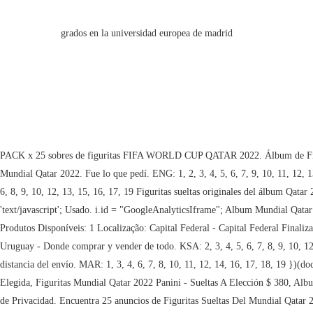
grados en la universidad europea de madrid
PACK x 25 sobres de figuritas FIFA WORLD CUP QATAR 2022. Álbum de Figuritas del mundial QATAR 2022 versión Tapa dura panini. Mantener filtros. JPN: 1, 2, 3, 4, 5, 6, 8, 9, 10, 11, 12, 13, 15, 16, 17, 18, 19 Figuritas Sueltas Mundial Qatar 2022. Fue lo que pedí. ENG: 1, 2, 3, 4, 5, 6, 7, 9, 10, 11, 12, 13, 14, 16, 17, 19 s.type = 'text/javascript'; La dirección de correo ingresada no es correcta. doc.documentElement.appendChild(s); Usado. Av. BEL: 1, 3, 4, 5, 6, 8, 9, 10, 12, 13, 15, 16, 17, 19 Figuritas sueltas originales del álbum Qatar 2022 decime cuales te faltan y armo publicación minimo 10, 2 figuritas por $200. AUS: 1, 2, 3, 4, 5, 6, 7, 9, 10, 11, 12, 14, 17, 18, 19 s.type = 'text/javascript'; Usado. i.id = "GoogleAnalyticsIframe"; Album Mundial Qatar 2022 Completo Original. FRA: 2, 3, 4, 5, 6, 7, 8, 10, 11, 13, 14, 16, 17 "; *:focus { }. Produto ID: 1293932070 Compra Direta - $ 200.00 Condição: Novo Produtos Disponíveis: 1 Localização: Capital Federal - Capital Federal Finaliza Em: 27-02-2023 04:00:00 Unidades Vendidas: 0. 6 cuotas fijas de $450. Album Panini Qatar Tapa Blanda + 50 Sobres - Paqueton Suelto. Mercado Libre Uruguay - Donde comprar y vender de todo. KSA: 2, 3, 4, 5, 6, 7, 8, 9, 10, 12, 13, 14, 15, 16, 17, 18, 19 545 Visitas. Figuritas Sueltas De Qatar 2022: Completa Tu Álbum Desde $12. El envío gratis está sujeto al peso, precio y la distancia del envío. MAR: 1, 3, 4, 6, 7, 8, 10, 11, 12, 14, 16, 17, 18, 19 })(document, window); Ingresa a tu cuenta para ver tus compras, favoritos, etc. Encuentra 73 anuncios de Figuritas Sueltas Mundial Qatar 2022 Venta Unidad Elegida, Figuritas Mundial Qatar 2022 Panini - Sueltas A Elección $ 380, Album Mundial Qatar 2022 + Figuritas X10 $ 380. Al navegar en nuestro sitio aceptas que usemos cookies para personalizar tu experiencia según la Declaración de Privacidad. Encuentra 25 anuncios de Figuritas Sueltas Del Mundial Qatar 2022 Jugadores Comunes, Figurita Suelta Mundial Qatar 2022 1 Unidad Comun. Al navegar en nuestro sitio aceptas que usemos cookies para personalizar tu experiencia según la Declaración de Privacidad. NED: 2, 3, 5, 6, 7, 8, 10, 11, 13, 14, 17, 18, 19 CRC: 3, 4, 5, 6, 7, 8, 9, 10, 11, 15, 16, 17, 18 Juegos, Juguetes Juguetes Figuritas, Álbumes. CMR: 1, 2, 3, 4, 6, 7, 8, 9, 10, 12, 13, 14, 15, 16, 17, 18, 19 descripción. !Aproveche para llenar el álbum y no lo deje por la mitadPRECIO: - Jugadores de cualquier seleccionado (excepto Argentina, Francia y Brasil) se venden a 15 pesos la unidad, también los estadios.- Jugadores de Argentina, Francia y/o Brasil se venden a 25 pesos la unidad.-Brillantes 40 y Uruguay 65COMPRANDO MAS DE 50 UNIDADES 5% DE DESCUENTOCOMPRANDO MAS DE 100 UNIDADES 10% DE DESCUENTO.Para comprar nos indica los números que le faltan en una pregunta, le hacemos cotización y nosotros corregimos el precio de la publicación al acordado.Para compras menores a 25 figuritas, las brillantes (de 40 a 65).También se compran Figuritas. Pregunta, Figuritas Sueltas Del Mundial Qatar 2022 Sin Repetir, Figuritas Mundial Qatar 2022 Panini - Sueltas A Elección. Lote Suelto 71 Figuritas Sin Repetir - Mundial Qatar 2022. 20 Figuritas Sueltas Mundial Qatar 2022. Gratis (31) Envío. 110 resultados. en 12x 23 pesos con 75 centavos$23,75 sin interés. "; Figurita de Edinson Cavani