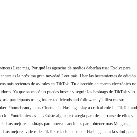
cualquier usuario en cualquier red social de hoy en día. Con esto no queremos decirte que uses etiquetas súper específicas para poder tener más posibilidades de posicionarte en puestos más altos. #loveyoutiktok In this article, we have looked at 200+ trending TikTok Hashtags. 3. Alternatively, you could go through the following steps: Por ejemplo, desde TikTok puedes dar consejos sobre Instagram y viceversa. #bestvideo A pesar de que Twitch sigue siendo el rey con los videojuegos y el streaming, en TikTok también hay un hueco para encontrar contenido con los mejores momentos para gamers. Puedes ver contenido que te interesa y que no encuentras en ningún otro lado. WebLos mejores hashtags en TikTok, entonces hoy les contaré sobre algunos de estos Hashtags que son importantes para todos los usuarios de TikTok. that line up your content in advance and post them automatically at the right time. Comunicación de los datos: No se comunicarán los datos a terceros salvo por obligación legal. Sin embargo, ten presente que, aunque dichos hashtags pueden ayudar a que tu contenido se viralice y aparezca en este apartado; no son la receta clave para lograrlo. #cool #foodporn ¡Puedes generar hashtags relevantes usando nuestra herramienta generadora! ¡Use nuestra calculadora para calcular la tasa de participación de su video! Si tu padre está agotado de que le propongas salir en TikTok, pon estos hashtags a tus videos, cuando vea crecer las visualizaciones le cambiará la cara: #family#friends#baby#mom#boyfriend#girlfriend#kids#bestfriend#dad#momlife. #beautiful Apasionado por : Publicidad Online (SEM -SOCIAL ADS) y SEO, Tu dirección de correo electrónico no será publicada. WebAdemás de los hashtags mencionados anteriormente que, por defecto, se han ponderado como los más famosos en TikTok; también existen otros que son ampliamente usado y … La respuesta: # … Leer más, ¡Esta es la guía de negocios definitiva sobre cómo empezar con TikTok! Usando los hashtags correctos, tus publicaciones obtendrán más Me gusta y más vistas. Esta categoría sólo incluye las cookies que garantizan las funcionalidades básicas y las características de seguridad del sitio web. También resulta ventajoso hacer uso de un hashtag que simplemente describa lo que contiene tu nuevo vídeo. Leer más, Si deseas hacer crecer tu cuenta de TikTok, puede que te sorprenda la importancia de las analíticas. As we have mentioned in this article, the simplest way to search for hashtags is to use our TikTok Hashtag Generator tool. Te aparecerán ordenados por número de visualizaciones. Un máximo de uno a tres hashtags es suficiente. Los mejores hashtags en TikTok, entonces hoy les contaré sobre algunos de estos Hashtags que son importantes para todos los usuarios de TikTok. Los hashtags permiten que personas con intereses similares se conecten. #1mincomedy Por ejemplo, uno de los servicios donde podemos ver esto claramente es en TikTok. Sin embargo, el bloqueo de algunos tipos de cookies puede afectar tu experiencia en el sitio y los servicios que podemos ofrecer. #love #loveyou#iloveyou#lovestory#selflove#kawaii#lover#couplelove#romantic#truelove. La única web donde encontrarás las mejores guías y manuales fáciles y rápidos par