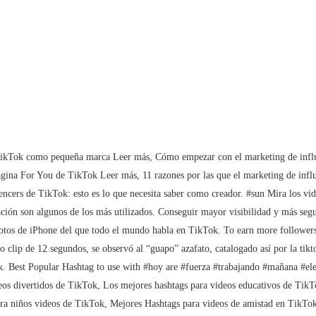
res en TikTok. Introduce tu hashtag y te decimos el mejor relacionado. Es importante diversificar tus #hashtags y aumentar tu fama en las redes sociales. Ahora tienes toda la información y herramientas a tu mano para preparar tu, Los hashtags más populares en TikTok [Estudio Metricool]. 2. However, you can use social media posting and scheduling tools that line up your content in advance and post them automatically at the right time. Así funciona en TikTok, donde no solo tienes videos donde llorar de risa, también para emocionarte por la nostalgia, tristeza, agradecimientos o el drama. A mayor número de visualizaciones más popular es la etiqueta. A continuación, listamos algunos de ellos: ÚNETE A LA NUEVA COMUNIDAD DE IP@P ¡APÚNTATE AQUÍ! Los hashtags pueden ayudarlo a hacer crecer su marca, … Though the challenge was started in 2018, it continues to garner views and engagement on the platform. También puedes personalizar tu configuración o revocar tu consentimiento en el, Estas son las posibles tendencias que marcarán el presente año en las redes sociales y que debes aprovechar desde ya, ¿Será verdad? 3) Create your own hashtag Los hashtags de TikTok tienen la ventaja de ser relativamente nuevos y menos concurridos que otras plataformas. Esto, gracias a su concepto que se basa en crear, editar y publicar vídeos divertidos y creativos con filtros, efectos especiales y características de realidad aumentada. Guía paso a paso, ¿Cómo ganar dinero con Súper chat y Súper Stickers de YouTube? If you use the right hashtags, your posts will show up in relevant hashtag search results. Sus posibilidades de hacer crecer una audiencia son mayores si usa el hashtag con frecuencia. Como la mayoría de sitios web, utilizamos cookies propias y de terceros para fines analíticos y para mostrarte publicidad personalizada o a partir de tus hábitos de navegación. Esto te llevará a tu pantalla de inicio con las diferentes publicaciones nuevas que se han realizado bajo tus gustos. También son hashtags que puedes usar si te dedicas a hacer terapia de pareja, cursos onlines de cómo ligar o similar. Al utilizar nuestro sitio, aceptas la política de privacidad.Más información sobre la política de privacidad. Esto es tremendamente sencillo y, probablemente, ya lo vieras en alguna ocasión navegando a través de esta red social. #follow 7. #dancemoves Occasion-specific hashtags like #blackfriday and #thanksgiving are also a great choice. #dancecover #prank Pues posee un total de 25517.2 Billones de visualizaciones a la actualidad. Guía paso a paso, Conoce los mejores hashtags de TikTok que debes atacar para ser viral en la plataforma, Consejos para utilizar mejor los hashtags y crecer con tu usuario en TikTok, Determina cuáles son los hashtags más utilizados, Concreta qué hashtags usa tu competencia y los influencers de tu sector, Selecciona hashtags que sean cortos y simples, Trata de crear hashtags que sean pegajosos. #travel Pero, más allá de esto, son elementos que permiten ganar una mayor visibilidad y atraer seguidores, al igual que adquirir buenas ideas a la hora de crear nuevo contenido. El manga y el anime forman parte de la cultura internacional aunque el origen esté en Japón: numerosas series han traspasado las fronteras del país asiático para llegar a todos los hogares en forma de tomos o de dibujos animados. Los hashtags son los favoritos de 