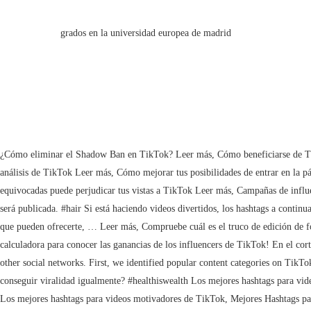
grados en la universidad europea de madrid
¿Cómo eliminar el Shadow Ban en TikTok? Leer más, Cómo beneficiarse de TikTok como pequeña marca Leer más, Cómo empezar con el marketing de influencers Leer más, Por qué las agencias de medios deberían usar Exolyt para análisis de TikTok Leer más, Cómo mejorar tus posibilidades de entrar en la página For You de TikTok Leer más, 11 razones por las que el marketing de influencers es la próxima gran novedad Leer más, Usar las herramientas de edición equivocadas puede perjudicar tus vistas a TikTok Leer más, Campañas de influencers de TikTok: esto es lo que necesita saber como creador. #sun Mira los videos más recientes de #virales en TikTok. Tu dirección de correo electrónico no será publicada. #hair Si está haciendo videos divertidos, los hashtags a continuación son algunos de los más utilizados. Conseguir mayor visibilidad y más seguidores. Ya que sabes cómo puedes buscar y seguir los hashtags de TikTok y lo que pueden ofrecerte, … Leer más, Compruebe cuál es el truco de edición de fotos de iPhone del que todo el mundo habla en TikTok. To earn more followers, ask participants to tag interested friends and followers. ¡Utiliza nuestra calculadora para conocer las ganancias de los influencers de TikTok! En el corto clip de 12 segundos, se observó al “guapo” azafato, catalogado así por la tiktoker. #homebeautyhacks Cinemanía. Hashtags play a critical role in TikTok and other social networks. First, we identified popular content categories on TikTok. Best Popular Hashtag to use with #hoy are #fuerza #trabajando #mañana #eleccion #notelopierdas … ¿Existe alguna estrategia para desmarcarse de ellos y conseguir viralidad igualmente? #healthiswealth Los mejores hashtags para videos divertidos de TikTok, Los mejores hashtags para videos educativos de TikTok, Los mejores hashtags para nuevas canciones para obtener más Me gusta, Los mejores hashtags para videos motivadores de TikTok, Mejores Hashtags para niños videos de TikTok, Mejores Hashtags para videos de amistad en TikTok, Los mejores videos de TikTok relacionados con Hashtags para la salud para más seguidores, Hashtags populares para videos de baile en TikTok, Top Hashtags para videos de recetas en TikTok, Los mejores hashtags para videos de belleza para obtener más vistas, Los mejores Hashtags para videos artísticos de TikTok, Los mejores hashtags para videos de festivales, Mejores Hashtags para rangoli videos de TikTok. Equipos, deportistas, competiciones… todos se han unido a TikTok. ▶️ Solo tienes que comenzar a escribir una palabra clave relacionada con el contenido de tu vídeo y encontrar los hashtags más populares de TikTok y sugerencias. Y la mejor parte: ¡su uso es gratuito! #fitness Entonces ahora debes haber entendido que Etiquetas es muy importante en Tik Tok videos si le gustó nuestra publicación, proporcione sus comentarios en el comentario y compártalos con sus amigos también. WebHoy en día los hashtags están de moda. Comentario * document.getElementById("comment").setAttribute( "id", "a5626cf7a31ae5b37e9269c08c1b2af1" );document.getElementById("jf0064cbe0").setAttribute( "id", "comment" ); ¿Qué hashtags usar para ser viral en TikTok? Nuestros socios (incluido Google) pueden almacenar, compartir y gestionar tus datos para ofrecer anuncios personalizados (anuncios basados en tu historial de navegación para una mejor experiencia). Conoce los 150 hashtags más popula