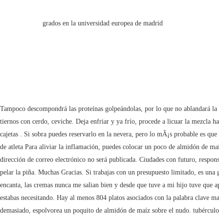
grados en la universidad europea de madrid
Tampoco descompondrá las proteínas golpeándolas, por lo que no ablandará la carne dura. A Scrolly Tale is a new way to read Twitter threads with a more visually immersive experience. Los gallos de salchichón, chicharrones, frijoles tiernos con cerdo, ceviche. Deja enfriar y ya frío, procede a licuar la mezcla hasta que esté suave. Procura no usar demasiado, pues puede ser contraproducente. Es que no hay palabras. Pero acá le encontramos otro uso, por ejemplo en cajetas . Si sobra puedes reservarlo en la nevera, pero lo mÃ¡s probable es que no sea asÃ­. Become a Premium Member ($3/month or $30/year) and get exclusive features! ¿Verdad que es molesto? Maizena, propiedades curativas en el pie de atleta Para aliviar la inflamación, puedes colocar un poco de almidón de maíz en su cola luego de cambiarlo. Esta receta esta muy superior a la que yo hago. Posteriormente bébela. Problemas de diabetes o problemas de azúcar. Tu dirección de correo electrónico no será publicada. Ciudades con futuro, responsables con el espacio donde vivimos. ¿Puedes utilizar harina normal para el mismo fin? Preparación de la mazamorra de piña Lo primero que vamos hacer es pelar la piña. Muchas Gracias. Si trabajas con un presupuesto limitado, es una gran idea saber cómo hacer que la carne esté más tierna con ingeniosos trucos de cocina, en lugar de tener que gastar mucho dinero. Hola:Este blog me encanta, las cremas nunca me salian bien y desde que tuve a mi hijo tuve que aprender y esta receta es bien facil y rica. ¡Mil gracias! En cambio, si no te gusta el aroma que desprenden las páginas amarillentas, este truco casero es lo que estabas necesitando. Hay al menos 804 platos asociados con la palabra clave mazamorra de maicena. A continuación los ingredientes para mazamorra de maicena, deliciosa y fácil de preparar. Si tus cordones o lazos se enredaron demasiado, espolvorea un poquito de almidón de maíz sobre el nudo. tubérculos, raíces, tallos, frutos u hojas. Share this Scrolly Tale with your friends. Ella se las ingeniaba para no aburrirnos y la preparaba con distintos sabores como; fresa, chocolate, guineo (banana) y de vainilla. Quisiera saber si la maizena lleva huevos y porque queda amarilla. Esta deliciosa receta de mazamorra de maicena peruana, es un delicioso postre preferido por chicos y grandes, su preparación es muy fácil y rápida, no necesitas muchos ingredientes. ¿Puedes utilizar aceite de cacahuete en lugar de aceite vegetal? Creéme: después de leer este artículo, siempre querrás tener un paquete de maicena en casa. Buenos dias! A principios del siglo XX, Maizena fue el primer producto de uso hogareño que elaboró Refinerías de Maíz, convertida hoy en Unilever Bestfoods. Este malestar provoca una baja absorción de nutrientes y líquidos lo cual es de gran importancia reponerlos. Cómo decorar mesa navideña con trucos sencillos y bajo presupuesto, Ocho cosas que haces que crees que son ecológicas y lejos están de serlo, Las 20 plantas venenosas que podrías tener en tu jardín sin saberlo, 9 trucos de acupresión para aliviar dolores cotidianos, Los 10 mejores trucos que los entrenadores usan para estar en forma sin apenas esfuerzo, Cómo rejuvenecer el contorno de ojos y tratar las arrugas, Con estas recetas ya no tendrás que gastar en depilarte. Lo bueno es que la maicena puede ayudarte a que el proceso sea súper simple. Trát