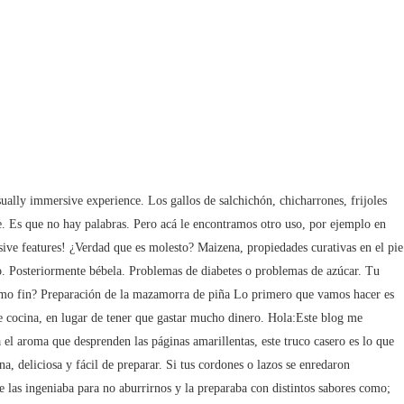
o. 1 cucharada de maicena Canela en polvo al gusto Agua Instrucciones En un bowl, coloca un cuarto de taza de pasas negras. Si estuviste expuesto demasiado tiempo al sol, el almidón de maíz te ayudará a aliviar el ardor de la quemadura. Yo no siento que a la gastronomía de Costa Rica le haga falta sabor, lo que sí siento es que le hace falta mucha divulgación. Diluye una cucharada en medio litro de agua para obtener un almidón casero. Sirve con un poquito de canela molida encima si lo deseas. Utiliza Glovo y recibirás tu pedido en casa de forma fácil y rápida. Comparar. Hay estudios que dicen que nació en Zarcero y otros que nació en San Carlos, pero bueno de Alajuela para el mundo: el Queso Palmito. Se hacen galletas, cajetas, empanadas, panes, miel. . Los campos obligatorios están marcados con *. Nota: para una persona menor de edad se recomienda la misma cantidad de refresco pero con una cucharada de maizena. El objetivo es conseguir una capa suave pero generosa por toda la carne. A veces los viejos objetos de plata se ven avejentados. Como sacar el aire de la espalda con un cigarro. Mucha gente viajará aprovechando el feriado largo. El ingrediente principal de la mazamorra es el maíz, acompañada de leche y azúcar o panela, cada uno de estos ingredientes aporta propiedades beneficiosas para el desarrollo de nuestro organismo, eso sí, se debe consumir con moderación ya que es un alimento bastante dulce y el consumo excesivo de este puede ocasionar efectos adversos. A mi me gusta cocinar y me encantan las cremitas yo perdi mi receta gracias al fin encontre aki, QUEDO BRUTAL MIS HIJOS Y MI SOBRINA C LO COMIERON TODO ME DIJERON Q SABIA A FARINA PERO MEJOR. Los asados a la estaca son una de las cl, https://www.afreiresparragos.com/wp-content/uploads/2013/05/Cuchara1.jpg, Aprende cómo se procesan los datos de tus comentarios. 21. Mi madre la hacia con leche evaporada y yema de huevo. Solo necesitas arrojar un poco de maicena sobre la mancha y dejar reposar por 20 minutos. Agua de hamamelis para el cabello ¡Recupera su belleza en 10 días! La misma pasta sirve también para calmar la comezón ocasionada por las picaduras de insectos. Al cocer la harina, adquiere un sabor ligeramente tostado. Los de Lalo Mora en el mercado son , 9. Finalmente se guarda en frío en un recipiente hermético y limpio. Make a small donation by buying us coffee ($5) or help with server cost ($10), 0xfe58350B80634f60Fa6Dc149a72b4DFbc17D341E Por último, deja enfriar la mazamorra en un plato o dulcera especial. ©Bioguía 2023. Budín de pan, sin huevos y sin horno fácil. Las mazamorras son el dulce perfecto para compartir en la mañana o media tarde durante las épocas de bajas temperaturas. bonito dia, las resetas exelentes , gracias por su ayuda a los que no copiamos las resetas de nuestra madres nunca pensamos que no iban a faltar y que rico flan de queso que hacia mi mama se llevo la reseta al cielos , mami eras buena donde quieras que estes. La cremita quedo tan rica q mi nieta de 2 añitos se comio dos platos… y nosotros tambien nos encanto. Hay muchas opciones de adobo, pero la mayoría incluyen el uso de vinagre o zumo de limón. ¿Eres uno de ellos? El Melocotón al Vino es un postre de degustación qu