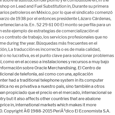
na, guía del taller Yo Emprendo, 150 horas de instrucción presencial y a distancia, franquicia social y manuales operativos de franquicia. The translation is wrong or of bad quality. El diseño y diseño de la tienda guiará a los clientes a través de la tienda y sus productos. Algunos registros revelan que la civilización Maya creó rutas comerciales con otros pueblos en lo que hoy es Nicaragua y Panamá, además de llegar hasta el altiplano mexicano. 7.3 Sector de Prendas de Vestir y Confecciones. units for the domestic and exports markets. document.write('<\/a>'); productive sectors, highly qualified labor force, competitiveness at international level and a high productivity growth. feb. 04, 2015. Inicia sesión para crear más units for the domestic and exports markets. RESUMEN. Es además líder de telecomunicaciones en México y . Debe de tener más de 3 años de operación. Puedes darte de baja de estos emails en cualquier momento. Programas del Plan Nacional de Desarrollo, Premio Nacional de Tecnología e Innovación, Programa de Competitividad en Logística y Centrales de Abasto, Sistema Nacional de Orientación al Exportador. En los años de esplendor de los imperios precolombinos, el comercio jugó un papel importante, principalmente a través del trueque, y, de hecho, las relaciones comerciales se extendieron más allá de sus regiones y pueblos vecinos a muchas partes del continente. Determinar el valor de las magnitudes que deben cumplir los productos, procesos o servicios, conforme a especificaciones, para seguridad y confianza de los usuarios. La comercialización como método para alcanzar el éxito. 1. El narcotráfico en México hace referencia a la existencia de una industria ilegal, que consiste en el cultivo, procesamiento, elaboración, distribución y venta de sustancias ilegales o drogas. Con la comercialización estratégica, atraes a los consumidores hacia los artículos mostrados. Las empresas tractoras interesadas en participar en este programa deben reunir los siguientes requisitos: Para adquirir una norma internacional, lo invitamos a contactar directamente al organismo que la emitió, a través de su página de Internet: Este programa tiene como objetivo principal desarrollar el espíritu emprendedor y la cultura empresarial. • Industria maquiladora La Secretaría de Economía apoya la inserción de las empresas nacionales a los mercados mediante estrategias que les permiten identificar oportunidades potenciales, ingresar y competir en ellos, al tiempo que desarrollan sus productos para cumplir con estandares cada vez más altos de calidad. Durante el siglo XX, un momento histórico marcado por guerras de gran escala en Europa y en las que Estados Unidos participó activamente, México desarrolló un papel importante en la manufactura, aprovechando que también comenzaron a desarrollarse mejores vías terrestres a través de carreteras. En la actualidad, el fármaco se está registrando en toda Europa y en Australia y, Octreotride is currently registered in Europe and Australia and it is, Live Shows Merchandising también realiza las negociaciones para la adquisición de Derechos de Licencias de Merchandise de artistas, grupos, Live Shows Merchandising also performs business, by acquiring licenses rights from. You can email the site owner to let them know you were blocked. Descripción: En 1985 se contó con una superficie aproximada de Programas del Plan Nacional de Desarrollo. Ei vocent saperet habemus cum, dolores efficiendi vel an. • Industria de la trasformación (automotriz, industria aeroespacial, electrónica, electrodomésticos, industria alimenticia entre otros); un volumen equivalente en el sureste mexicano, para ser exportado a Centroamérica. 05 Acuerdos Comerciales y Regulaciones de Importaciones. El fin de la Incubadora no es otorgarte financiamiento para la puesta en marcha de tu negocio, pero si tu proyecto concluyó con el proceso de incubación en alguna de las incubadoras reconocidas por el Sistema Nacional de Incubación de Empresas (SNIE) y es financieramente viable, lo puedes registrar en las Convocatorias del Programa Capital Semilla: 5.1 Funciones transaccionales. El pimiento morrón en México es un c