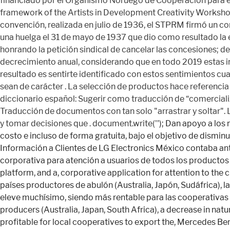
'); Dan apoyo a los nuevos empresarios tanto en aspectos de gestión empresarial, como en el acceso a instalaciones y recursos a muy bajo costo e incluso de forma gratuita, bajo el objetivo de disminuir el riesgo inherente a la creación de un nuevo negocio. Más información sobre Oracle Merchandising. El Centro de Información a Clientes de LG Electronics México contaba anteriormente en su plataforma informática con un sistema tradicional de telefonía, así como con una, aplicación corporativa para atención a usuarios de todos los productos que LG, The LG Electronics México Customer Information Center had a traditional telephone system in its computer platform, and a, corporative application for attention to the customers of all the products that LG, Dado que esta problemática no es privativa a nuestro país, sino también a otros países productores de abulón (Australia, Japón, Sudáfrica), la disminución de las poblaciones naturales y la alta demanda han propiciado que el precio en el mercado, internacional se eleve muchísimo, siendo más rentable para las cooperativas locales, Because this is not an exclusive problem for our country but it also affects other countries that are abalone producers (Australia, Japan, South Africa), a decrease in natural populations and a high demand have favored a high rise in price in, international markets which makes it more profitable for local