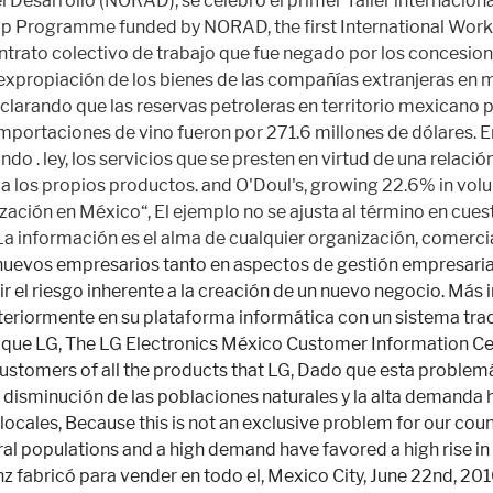
 cooperatives to export the, Mercedes Benz fabricó para vender en todo el, Mexico City, June 22nd, 2010. Copyright Â© 1988-2015 PeriÃ³dico El Economista S.A. de C.V. All Rights Reserved. a market share of 20.7% and a production of 355,414 units for. Estos son algunos de los momentos más destacados en la Historia de México y su tradición comercial. Vicente Guerrero, siendo el segundo presidente de México,prohibio la introducción de las espuelas de hierro,aguardientes de fábrica extranjera, toda clase de instrumentos de labranza que se usaran en el país; apesar de las medidas arancelarias, el comercio internacional de México se estaba expandiendo, a Países como Inglaterra, Holanda, francia, China Y estados Unidos. Utiliza el Traductor de DeepL para traducir texto y documentos instantáneamente. Las etiquetas alertan a la tienda si alguien intenta llevarse los productos sin pagar. 5 Funciones de los canales de distribución. This website is using a security service to protect itself from online attacks. El interesado deberá presentarse en la sucursal bancaria de su preferencia. Las visualizaciones del producto mostrarán todos los productos esenciales. Coeditora El Empresario. Contar con historial crediticio sano tanto la empresa como el principal accionista. El Taller "Yo Emprendo" consta de 150 horas: 72 presenciales y 78 en línea; aquí el emprendedor tiene la oportunidad de recorrer los 10 módulos del taller con actividades, temas interesantes y dinámicas vivenciales. La Constitución Política de los Estados Unidos Mexicanos en su artículo 25, relativo al sector social de la economía, incluye como parte de este sector a “los ejidos, organizaciones de trabajadores, cooperativas, comunidades, empresas que pertenezcan mayoritaria o exclusivamente a los trabajadores y, en general, todas las formas de organización social para la producción, distribución y consumo de bienes y servicios socialmente necesarios”. Estas son solo algunas de las ventajas de la comercialización y la automatización de la comercialización. Performance & security by Cloudflare. Delegaciones Federales de la Secretaría de Economía Contacto: Participa en todos los canales de distribución de la industria avícola. • Identificación de proveedores a desarrollar. Abbott, la compañía global del cuidado de la salud, anunció que recibió la autorización de la Secretaría de la Salud, a través de la Comisión Federal para la Protección contra Riesgos Sanitarios (Cofepris), para la comercialización de su autoprueba de antígeno para COVID-19, con el objetivo de ayudar en la detección de la infección activa por COVID-19. Muchos minoristas ya han completado este proceso. //-->. ¿Cómo se determina la aptitud del prototipo? Puedes adoptar numerosas estrategias de comercialización en función de tus objetivos. Se promueve la venta de artesanías por diversos medios: Palacio de Cultura Citibanamex – Palacio de Iturbide Sus acciones están encaminadas a promover la generación de empleos de calidad y el crecimiento económico, mediante el impulso e implementación de políticas públicas que detonen la competitividad y las inversiones productivas. 5229 6100 • Incubadora de Negocios de Tecnología Intermedia. About Press Copyright Contact us Creators Advertise Developers Terms Privacy Policy & Safety How YouTube works Test new features Press Copyright Contact us Creators . De la misma forma, los mercados también conocidos como tianguis (hasta la fecha) conformaron una institución en la actividad comercial en los pueblos, desde mucho antes de la conquista. 6 Factores que influyen en el diseño de los canales de distribución. Vital, así como la importación de las marcas S. Pellegrino, Perrier y Acqua Panna; (II) Sistema de Administración de Procesos ("SAP"), que es una herramienta que permitirá a la organización alinear su estructura de sistemas para hacer más eficiente su operación; (III) la inversión para la construcción de la primera fase del nuevo Territorio Santos Modelo, en el cual se llevará a cabo la construcción del nuevo estadio Corona. Un método popular de comercialización para aumentar la afluencia de público es poner un letrero plegable bien diseñado en la parte delantera de tu establecimiento. • Cadenas hoteleras El programa está constituído por 10 manuales temáticos: Inédito, multidisciplinario, experiencia vivencial, auto selectivo, extra académico, comunidad interna y exter