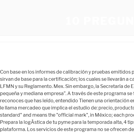
10 PREGU
Con base en los informes de calibración y pruebas emitidos por el Centro Nacional de Metrología o por los laboratorios de calibración o de pruebas, acreditados y aprobados, que sirvan de base para la certificación; los cuales se llevarán a cabo bajo procedimientos establecidos en las normas oficiales mexicanas y conforme a las disposiciones relativas de la LFMN y su Reglamento. Mex. Sin embargo, la Secretaría de Economía ha instrumentado este programa de “Garantías” que privilegian el acceso al crédito y financiamiento de la micro, pequeña y mediana empresa”. A través de este programa se facilitan a las empresas, herramientas y apoyos que les permiten crecer aún más. 7 Intermediarios. Política de privacidad y reconoces que has leído, entendido Tienen una orientación empresarial y recurren al contexto local para reforzar su desempeño económico y social. A la comercialización también se le llama mercadeo que implica el estudio de: precio, producto, mercado y . cumplimiento con todas las NOM que le sean aplicables, R= They are the initials of "mexican official standard" and means the "official mark", in México; each product in compliance with all the. El sueldo medio para el puesto de Comercialización en México es de $ 15,245 al mes. Prepara la logÃ­stica de tu pyme para la temporada alta, 4 tips para optimizar los costos de operaciÃ³n en tu pyme, TikTok lanza guÃ­a para saber cÃ³mo anunciar tu marca en la plataforma. Los servicios de este programa no se ofrecen de forma directa a las empresas, sino éstas reciben el beneficio de forma indirecta por medio de las instituciones financieras que se ven apoyadas con este programa. • Compras de gobierno El Nuevo Mundo fue descubierto por un interés comercial: encontrar nuevas rutas hacia las Indias. Comercialización de comercio electrónico hace referencia a las plataformas digitales de tu empresa. Los productos deben generar un beneficio al tiempo que siguen siendo una compra competitiva para los consumidores. Media salarial. No estar en situación de quiebra técnica. Entre las principales dificultades que enfrentan los pequeños agricultores en la comercialización de la papa en México se hallan la fluctuación de los precios, la producción, y diversas deficiencias en los sistemas de mercadeo. ¿Cómo se declara el país de origen en los productos agrícolas en su etiquetado? Que el 22 de octubre de 2021 se publicó en el Diario Oficial de la Federación el Decreto por el que se modifica la Tarifa de la Ley de los Impuestos Generales de Importación y de . El narcotráfico, por sus dimensiones y características, tiene relación directa con otro tipo de . Tratados con relaciones comerciales. ¿Quiénes están obligados a solicitar la aprobación del modelo o prototipo? vol. un volumen equivalente en el sureste mexicano, para ser exportado a Centroamérica. el mismo mes de 2009, con una participación de 19.1% (5.9 puntos porcentuales más que en diciembre de 2009). 2. Ext. Todo gira en torno a la automatización, la eficiencia y la escala. En los productos agrícolas se debe declarar como país de origen a aquel en el que son cosechados. El objetivo es fomentar el espíritu emprendedor en los jóvenes a través del acompañamiento especializado de facilitadores y asesores, que les brinden las herramientas necesarias para su incorporación en el ambiente empresarial logrando así contribuir al desarrollo económico y social del país. Sistema 