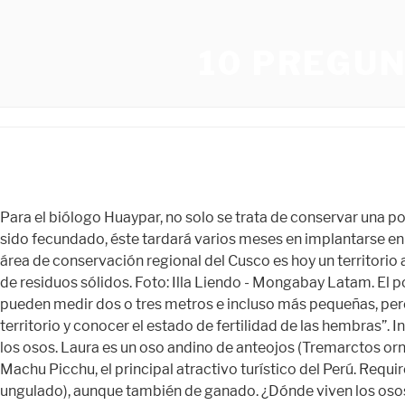
10 PREGU
Para el biólogo Huaypar, no solo se trata de conservar una porción de hectáreas, sino de proteger un territorio crucial para el sur del Perú. Esto significa que, una vez que el óvulo ha sido fecundado, éste tardará varios meses en implantarse en el útero e iniciar su desarrollo. Esta diferencia de peso es el dimorfismo sexual más aparente en esta especie. La primera área de conservación regional del Cusco es hoy un territorio amenazado. A pesar de que por esta ruta pasan alrededor de 5000 visitantes al año, no existe un sistema de recolección de residuos sólidos. Foto: Illa Liendo - Mongabay Latam. El poblado de Marampata alberga la mayor población dentro de la ruta de Choquequirao. “Se trata de fuentes de agua que pueden medir dos o tres metros e incluso más pequeñas, pero que los osos las tienen mapeadas y van frecuentemente a estos lugares para tomar agua, pero también para marcar su territorio y conocer el estado de fertilidad de las hembras”. Instruir a nuestros niños desde edades tempranas sobre la importancia del cuidado de los bosques y zonas donde habitan los osos. Laura es un oso andino de anteojos (Tremarctos ornatus). Luego de casi tres años se vuelve a avistar un oso de anteojos en las inmediaciones del Santuario Histórico de Machu Picchu, el principal atractivo turístico del Perú. Required fields are marked *. Esta suele provenir de animales ya muertos como conejos y tapires (una especie de animal ungulado), aunque también de ganado. ¿Dónde viven los osos con anteojos? La Unión Internacional para la Conservación de la Naturaleza (UICN), que establece el estado de conservación de las especies, lo listaron como "vulnerable". Según la UICN (Unión Internacional para la Conservación de la Naturaleza), quedan en libertad entre 2.500 y 10.000 ejemplares de osos de anteojos , por ello y por la continua deforestación de los bosques tropicales donde viven, la contaminación de las aguas y la caza furtiva, son considerados una especie vulnerable a la extinción. Dependiendo de la especie el hábitat de los osos puede encontrarse desde las zonas dominadas por los hielos árticos hasta las húmedas selvas tropicales, los bosques tupidos de zonas templadas, los humedales, pantanos y zonas costeras, puna, la tundra y las zonas de montañas y mesetas altas y medianas. Con esta respuesta intentó explicar los resultados del último informe de gestión del Plan Maestro de la ACR que indicaron el cumplimiento de solo un 18 % de las metas. Queremos que nos capaciten. Está en el 74% de los 4.117 kilómetros de los parques naturales Tatamá, . Actualmente hay 60 cámaras trampa instaladas para monitorear a los osos. En todo el rango, sus números han . Por tal régimen alimentario, el oso de anteojos es el úrsido más herbívoro, tras el panda gigante. Los osos de otras especies y países necesitan hibernar para evitar los meses de frío extremo y la escasez de alimentos. Cuenta que una mañana, mientras pescaba escuchó unos ruidos. Se le puede encontrar en aguas con poca corriente y con abundante vegetación, acuática enraizada o flotante y poco profundas. Estas son algunas de las principales actividades que ponen en peligro la existencia del oso andino: Implementación de actividades productivas. Familia de osos de anteojos habitan cerca a Papallacta Oswaldo Hidalgo 23K views 4 years ago EL OSO ANDINO Parques Nacionales Naturales de Colombia 54K views 6 years ago Treves: En