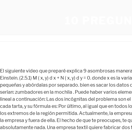
10 PREGU
El siguiente video que preparé explica 9 asombrosas manera para pensar fuera de la caja: “No es que yo sea más listo, es solo que paso más tiempo con los problemas” –Albert Einstein. (2.5.1) M ( x, y) d x + N ( x, y) d y = 0. donde x es la variable independiente y y es la variable dependiente, o como. Si se trata de varios problemas, divídelos en partes más pequeñas y abórdalas por separado. bien es sacar los datos del problema de manera similar a como si fuera un problema de matemáticas y anotarlos en nuestra hoja; estos datos serían: zumbadores en la mochila . Puede haber varios elementos que causen el problema o un elemento específico. Hola Mariana, te dejo la resolución del problema de programación lineal a continuación: Las dos incógnitas del problema son el número de cada tipo de toras que deben elaborar: La función a optimizar del problema es el beneficio que se obtiene con cada tarta, y su fórmula es: Por último, al igual que en todos los problemas de programación lineal, representamos gráficamente las inecuaciones y evaluamos la función objetivo en los extremos de la región permitida. Actualmente, la empresa dispone para producir 4200 g de algodón y 800 g de poliéster. El enfoque creativo para la resolución de problemas, en la empresa y fuera de ella. El hecho de que te preocupes, te quejes y comiences a pensar en todas las consecuencias negativas que el problema conllevará, no va a solucionar absolutamente nada. Una empresa textil quiere fabricar dos tipos de camisetas: lisas y estampadas. 2. Seguro te ha pasado que cuando tienes un problema, la primera solución que viene a tu mente no puede aplicarse por alguna razón… Y es aquí cuando debes preguntarte: si esta solución –que sería la más lógica– no es posible, entonces, ¿qué sí lo es o qué sí se puede hacer con tal de cumplir ese mismo propósito? Resumen de “El sutil arte de que te importe un carajo” por Mark Manson, 3 Secretos para cumplir propósitos de año nuevo en 2022, 36 Imágenes de Superación Personal y Motivación que amarás, Las Mejores Frases de Superación Personal y Motivación. Por ejemplo, el Patronus de Nymphadora Tonks cambió de su forma previa a una criatura de cuatro patas que otros pensaban se asemejaba a un hombre lobo debido a que reflejaba su amor por Remus Lupin, que era un hombre lobo como tal, aunque en realidad se trataba de un lobo -similar al verdadero Patronus de Lupin-. Al identificar posibles soluciones, necesitará saber cómo comunicar el problema a los demás. Los campos obligatorios están marcados con. Elabora una larga lista de preguntas que, cuando tengan respuesta, solucionarán el problema. A veces, y con experiencia en la industria, es posible que pueda tomar una decisión rápidamente. Vamos a esbozar la teoría general. Algún día nos conoceremos en algun seminario o encuentro. […] Conflicto constructivo. Está en ti. Cuando encuentras una solución, hay un trecho enorme entre encontrarla y accionarla. Finalmente, para hallar la solución del problema de programación lineal, hacemos un análisis sustituyendo las coordenadas de los vértices en la función objetivo: En este problema queremos maximizar el beneficio, por tanto, la solución óptima es el punto con el que obtenemos un mayor beneficio. De manera que también debemos añadir dos restricciones para que las hectáreas, sean del cultivo C1 o del cultivo C2, siempre sean cero o positivas: Una vez tenemos todas las restricciones del problema, hacemos su representación gráfica, det