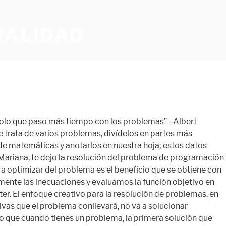
RALIDAD
r es perfectamente válida también para tus alumnos y, por qué no, para los problemas con los que te enfrentas a diario en tu vida personal. Un ejercicio con tantas variables ya sería un ejercicio de programación lineal avanzada, este artículo se centra en un nivel de programación lineal de menor nivel. Esto puede . Algunas de las posibles soluciones no serán tan eficaces como otras, y eso está bien. EarlySingletOnObjects: caché del objeto de ejemplo único de la exposición temprana 1 clase. Cinco consejos para resolver un conflicto familiar. Estas personas no complicaron su existencia, solo usaron sus neuronas y arreglaron sus contratiempos para demostrar que nada es imposible. Se refleja cuando es casi imposible desarrollar un proyecto en conjunto porque uno o varios miembros del equipo o del departamento no logran repartirse las funciones y trabajar en armonía. Accionar la soluciónEl que no gana, aprende. ¡Haz una Lluvia de Ideas! Al igual que desglosar un problema en elementos clave facilita la identificación de soluciones, un plan de acción con varios pasos facilita la aplicación de esas soluciones. 8D Formato en blanco 2. Guarda mi nombre, correo electrónico y web en este navegador para la próxima vez que comente. Fíjate cómo encontramos el punto de corte entre la recta azul y la recta amarilla resolviendo el sistema de ecuaciones por el método de sustitución: De manera que el punto de intersección entre la recta azul y la recta amarilla es (20,30). Y, ante estas cuestiones. Lo que para ti pudiera llegar a parecer un problema abrumador, también es un reto que te dará las herramientas para ser más capaz y utilizar el aprendizaje adquirido en otras situaciones. Vamos a ir construyendo el diagrama de árbol paso a paso. Para ello necesita transportar como mínimo 1600 personas y 96 toneladas de equipaje y mercaderías. Puede encontrar libros de práctica profesional para su industria y escenarios de resolución de problemas en línea. Henry Ford inventó un carruaje sin caballos, mejor conocido en nuestros días como automóvil. Todo es cuestión de actitud. Puede pensar que es el paso más natural, pero a veces lo que consideramos un problema no lo es. Simplifica el problema. Δdocument.getElementById("ak_js_1").setAttribute("value",(new Date()).getTime()). Recuperado el 2 de Septiembre de 2022 de https://www . Los puestos de servicio al cliente, ingeniería y administración, por ejemplo, serían buenos candidatos para incluir habilidades de resolución de problemas. Pagina para resolver problemas matematicos con procedimiento, Pautas para resolver problemas matematicos, Ejercicios para resolver problemas matematicos, Problemas matematicos dificiles de resolver con respuesta, Programa para resolver problemas de programacion lineal, Pagina para resolver problemas matematicos fracciones. Una contradicción entre dos o más perspectivas. En consecuencia, debemos contratar 4 aviones del tipo A y 8 aviones del tipo B para obtener el mínimo coste posible, que es 24000€. Soy Claus Hidalgo Aguirre,