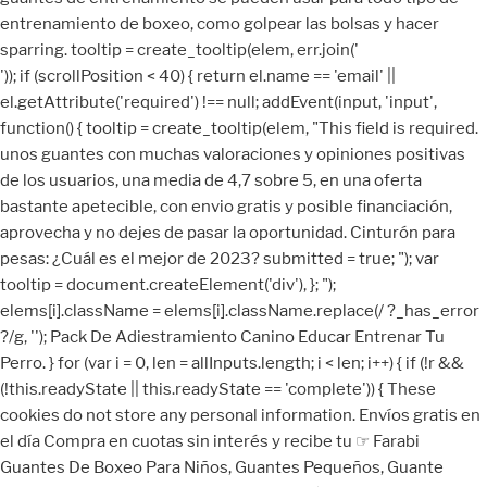
')); if (scrollPosition < 40) { return el.name == 'email' ||
el.getAttribute('required') !== null; addEvent(input, 'input',
function() { tooltip = create_tooltip(elem, "This field is required.
unos guantes con muchas valoraciones y opiniones positivas
de los usuarios, una media de 4,7 sobre 5, en una oferta
bastante apetecible, con envio gratis y posible financiación,
aprovecha y no dejes de pasar la oportunidad. Cinturón para
pesas: ¿Cuál es el mejor de 2023? submitted = true; "); var
tooltip = document.createElement('div'), }; ");
elems[i].className = elems[i].className.replace(/ ?_has_error
?/g, ''); Pack De Adiestramiento Canino Educar Entrenar Tu
Perro. } for (var i = 0, len = allInputs.length; i < len; i++) { if (!r &&
(!this.readyState || this.readyState == 'complete')) { These
cookies do not store any personal information. Envíos gratis en
el día Compra en cuotas sin interés y recibe tu ☞ Farabi
Guantes De Boxeo Para Niños, Guantes Pequeños, Guante