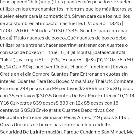
head.appendChild(script); Los guantes más pesados se suelen
utilizar en los entrenamientos, mientras que los más ligeros se
suelen elegir para la competición. Sirven para que los nudillos
se acostumbren al impacto más fuerte. L-V: 09:30 - 13:45 |
17:00 - 20:00 - Sábados: 10:30-13:45. Guantes para entrenar
box ☝ Título guantes de boxeo¿Qué guantes de boxeo debo
utilizar para entrenar, hacer sparring, entrenar con guantes o
con saco de boxeo? r = true; if (! if (allInputs[i].dataset.autofill ===
"false") { var regexStr = '[\?&]' + name + '=([^&#]*)'; 12 Oz: 78 a 90
kg.14 Oz: > 90kg. addEvent(input, 'change', function() { Envíos
Gratis en el día Compre Guantes Para Entrenar en cuotas sin
interés! Guantes Para Box Boxeo Mma Muay Thai Ufc Combate
Entrenar 298 pesos con 99 centavos $ 29899 en 12x 30 pesos
con 35 centavos $ 3035 Guantes De Box Para Entrenar 10,12.14
Y 16 Oz Negros 839 pesos$ 839 en 12x 85 pesos con 18
centavos $ 8518 Envío gratis Guantes Deportivos Con
Microfibra Entrenar Gimnasio Pesas Antes: 149 pesos $ 149 »
Onzas Guantes de boxeo para entrenamiento adulto
Seguridad De La Información
,
Parque Candamo San Miguel
,
Me