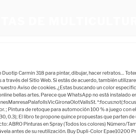
NTAS DE MULTICULTU
esistencia a exteriores y algunos agentes . Utilizamos cookies propias y de terceros para analizar tus hábitos de navegación con fines estadísticos y cookies de terceros para poder interactuar con redes sociales. Puede causar depresión del sistema nervioso. doc.documentElement.appendChild(s); Garantizamos el 100% de color pero debido a la decoloración del color y las imperfecciones en los vehículos, no podemos garantizar que coincida perfectamente con tu coche. Fluid_Ounces: Spray Paint - Amazon.com FREE DELIVERY possible on eligible purchases Puede usarse en interiores y exteriores. Guía de compra: Lo que debes saber sobre Pinturas En Spray. KOLOR. ${cardName} no disponible para el vendedor que elegiste. Obtenga atención médica de inmediato, Los contenedores pueden explotar cuando se expone. Los contenidos incorporados al sitio web han sido elaborados en todo momento de buena fe con el propósito de dar información a los usuarios, por lo que la empresa no asume ningún tipo de responsabilidad respecto a la integridad o exactitud de la citada información ni garantiza la exactitud ni la puesta al día de la información que se pueda obtener del mismo, la cual podrá ser modificada sin previo aviso. Retirar todas las fuentes de ignición. Con una lata de 12.0 fl oz podrás rociar 2 capas de una zona de 3.9 x 3.9 ft. Si es más grande de lo normal, necesitarás 2 latas. Filtrar productos. En esta sección especial de PROFESSIONAL PAINT se pueden fabricar en cualquier tipo de acabado (brillo, satinado o mate) todos los colores Pantones, Vehículos Embed. 0% 0% found this document not useful, Mark this document as not useful. Y si vemos unas paredes mal pintadas o con la pintura gastada y en mal estado, nuestra primera impresión no suele ser muy buena. s.text ='window.inDapIF = true;'; Puedes aceptar la configuración de cookies por defecto o desactivar el tipo de cookies que no quieres que se instalen en tu navegador. Se requiere mezcla para que el color parezca perfecto en la pintura se dañe o se descolora. Esmalte en spray de alta calidad y rápido secado con el que podrás pintar tanto en interior como en exterior, hierro, madera, etc. Comprá online productos de Gaia Color EX desde . Para más información, por favor accede a nuestra política de cookies. Por favor refresca la página e inténtalo de nuevo. Download Free PDF. Sprayaerosoles graffiti. El almacenamiento o acceso técnico que es utilizado exclusivamente con fines estadísticos. Brief content visible, double tap to read full content. Conozca nuestras increíbles ofertas y promociones en millones de productos. (c) 1996-2023 Amazon.com, Inc. o sus afiliados. s.text ='window.inDapIF = true;'; © Copyright 2017. Search inside document . También disponemos de una . En el top de los mejores pinturas en spray, he incluido a aquellos que más destacan por su relación calidad-precio, que van desde los 5 euros hasta más de los 700 euros. El presente Aviso Legal tiene por objeto regular el acceso, navegación y uso del Sitio Web, sin perjuicio de que BLINKER ESPAÑA, S.A.U. CONDICIONES MÉDICAS AGRAVADAS POR LA EXPOSICIÓN. Full content visible, double tap to read brief content. Categorías. PINTURA EN SPRAY COLOR CROMO UNIVERSAL DUPLI-COLOR. 240 pesos con 83 centavos $ 240, 83. sin interés. box-shadow: none; Pinturas para Autos Pinturas para Chapas , Los mejores productos enc