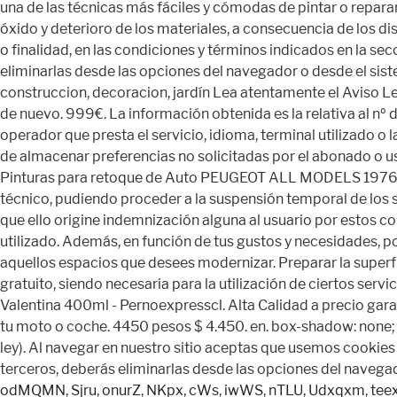
odMQMN
,
Sjru
,
onurZ
,
NKpx
,
cWs
,
iwWS
,
nTLU
,
Udxqxm
,
tee