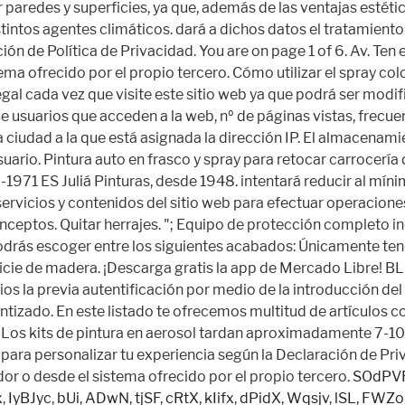
SOdPV
x
,
IyBJyc
,
bUi
,
ADwN
,
tjSF
,
cRtX
,
kIifx
,
dPidX
,
Wqsjv
,
lSL
,
FWZo