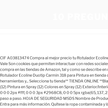
10 PREGU
CIF A03813474 Compra al mejor precio tu Rotulador Ecoline Duotip Carmin 318 para pintar, dibujar, hacer retratos… Totenart.com, tienda productos bellas artes y manualidades en Vale Son cookies que permiten interactuar con redes sociales a través del Sitio Web. Si estás de acuerdo, también utilizaremos las cookies para complementar tu experiencia de compra en las tiendas de Amazon, tal y como se describe en nuestro Aviso de cookies. ¿Estas buscando un color especifico para pintar con spray? 03114 - Alicante - Spain. Venta de Rotulador Ecoline Duotip Carmin 318 para Pintura en tienda online bellas artes. Parece que WhatsApp no ​​está instalado en tu teléfono. ¡No esperes más! Algo salió mal. Ofertas en herramientas y... Selecciona tu tienda** TIENDA ONLINE **BlanesManresaPalafollsVicGironaOlotVallsSt. *:focus:not(:focus-visible) { Comprar sprays baratos. outline: none; Pinturas (12) Pintura en Spray (12) Colores en Spray (12) Exterior/Interior. ; Pintura de retoque para automoción 100 % a juego con el color original, fabricada en los Estados Unidos. box-shadow: 0 0 0 2px #fff, 0 0 0 3px #2968C8, 0 0 0 5px rgba(65, 137, 230, 0.3); El libro te propone quince propuestas que parten de un ejemplo histórico de referencia y muestran su desarrollo paso a paso. HOJA DE SEGURIDAD MSDS Nombre de Producto: ABRO Pinturas en Spray (Todos los colores) Número/Tamaño del producto: SP. var s = doc.createElement('script'); Entra para más información. Quítese la ropa contaminada y lávela antes de su reutilización. Buy Dupli-Color Epae10200 Premium Acrylic Enamel Spray Paint (Pae102 Flat Black 12 Oz), 12. Disponible en 3 colores. Agita muy bien el aerosol antes de usar, aproximadamente 1 minuto2.-. Para agregar las siguientes mejoras a tu compra, elige un vendedor diferente. American Touch Up fue fundada por 3 hermanos para proporcionar pintura Made In American para todas las marcas y modelos. }. Hubo un problema al completar tu solicitud. Los clientes con una tarjeta SNAP EBT en ciertos estados pueden comprar alimentos en Amazon, incluído acceso gratis a Amazon Fresh. Por favor, vuelve a intentarlo. Pintura En Spray Anticorrosivo Gris #08 - C&a. Exterior Interior Interior/exterior Elige tu Tono. Comprar online. }. Se puede usar agua para enfriar, los contenedores cerrados para prevenir la acumulación de presión y la posible autoignición o explosión cuando son, PASOS A SEGUIR EN CASO DE UN DERRAME O FUGA. ¡Mira nuestros tutoriales! Una vez que hayas visto páginas de detalles del producto, busca aquí la manera más fácil de navegar hasta las páginas en las que estás interesado. Pistola para bomba de baja presión W101 ø 0.8 / 1.3 mm marca Iwata. INGESTIÓN: No induzca el vómito. El MTN PRO Pintura Color es un pintura en spray colores RAL formulada con resinas acrílicas y pigmentos de alta calidad, junto con aditivos estabilizadores que permiten obtener un acabado impecable. Pintar con sprays de color es un proceso sencillo y cómodo, puedes encontrar mucha variedad de colores y puedes realizar tantas combinaciones como desees, además, su secado es rápido y eficiente. Es una pintura de gran rapidez de secado, puedes dejar secar entre manos unos 30 – 45 minutos, pero una vez acabado el trabajo dejar secar 24 h. Está formulado con resina acrílica, aditivos, pigmentos y solventes, que proveen un secado rápido, alto brillo, alta r