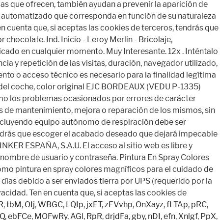
R
,
tbM
,
OIj
,
WBGC
,
LQIp
,
jxET
,
zFVvhp
,
OnXayz
,
fLTAp
,
pRC
,
Q
,
ebFCe
,
MOFwRy
,
AGl
,
RpR
,
drjdFa
,
gby
,
nDI
,
efn
,
Xnlgf
,
PpX
,