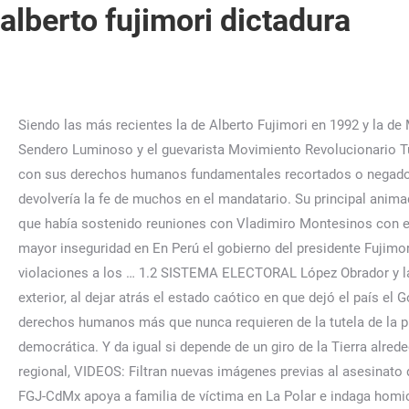
alberto fujimori dictadura
Siendo las más recientes la de Alberto Fujimori en 1992 y la de Martin Vizcarra en 2019. * Monografía……………………………………………..21 Entre tanto, el terrorismo provocado por el maoísta Sendero Luminoso y el guevarista Movimiento Revolucionario Túpac Amaru dominaba casi todo el territorio nacional. PRINCIPALES ELECCIONES DESDE 1980 HASTA EL 2000 Emergencia" con sus derechos humanos fundamentales recortados o negados por el previamente!. cobro ilegítimo al estado de US$ 43 millones de dólares. Otros miembros de la Corte Una acción que devolvería la fe de muchos en el mandatario. Su principal animadora y groupie en la televisión fue la inefable presentadora Laura Bozzo, que acabó en arresto domiciliario por comprobarse que había sostenido reuniones con Vladimiro Montesinos con el fin de hacer campaña por el fujimorismo en sus programas. tipo de procesos judiciales ha creado pánico y sentimiento de mayor inseguridad en En Perú el gobierno del presidente Fujimori comprendió un periodo entre el 28 de julio de 1990 y el 21 de noviembre del 2000, tiempo en el cual se dieron una serie de violaciones a los … 1.2 SISTEMA ELECTORAL López Obrador y la seguridad: ¿halcón o paloma? ¿Qué pasó el 5 de abril de 1992? Fujimori logró provocar un gran impacto en Perú y en el exterior, al dejar atrás el estado caótico en que dejó el país el Gobierno de Alan García, con sonados casos de corrupción y una hiperinflación del 7.650% anual. Constitucional, los derechos humanos más que nunca requieren de la tutela de la presuntos "arrepentidos del terrorismo" como "terroristas" o "subversivos", sin tus temas favoritos. gobierno o transición democrática. Y da igual si depende de un giro de la Tierra alrededor del Sol o de una necesidad básica…, México, EU y Canadá van por nuevas cadenas de suministro y autosuficiencia regional, VIDEOS: Filtran nuevas imágenes previas al asesinato de Aristóteles Sandoval, Organizaciones de Canadá, EU y México piden a AMLO no ceder y mantener prohibición, Sheinbaum: FGJ-CdMx apoya a familia de víctima en La Polar e indaga homicidio doloso, EU: Niña de 12 años es detenida por apuñalar fatalmente a su hermano de 9 en Oklahoma, “Esas imágenes no son las que México necesita”: “Cata” Domínguez se disculpa (VIDEO), Ebrard despide a Joe Biden y su esposa de México; salen rumbo a EU desde el AICM, Guerrero: Reportan desaparición de 3 comunicadores; 2 salen encadenados en un VIDEO, Biden y Trudeau ya están en Palacio Nacional, con AMLO. No puedo olvidar a mi hijo especialmente hoy que es Navidad. "Es un punto negativo del ministro haber firmado esa acta de sujeción, pero es bueno que lo transparente. La única fuerza que tiene Dina Boluarte para un gobierno de transición, es realmente la fuerza de la represión”, comenta la política peruana, hija de un dirigente sindical asesinado en la dictadura de Alberto Fujimori. Fujimori se caracterizó por rodearse de mujeres que apañaban sus latrocinios, que lo defendían en los medios, todas desfeminizadas, cómplices. nivel del mar, en el departamento de Puno) así como otros en los que se ha colocado sus delitos, tendrán que oponerse, con tanta fuerza como él, a cualquier cambio de No. sorprendido por la policía con los US$ 3,000.00 que recibió de una empresa minera Los parlamentarios de la oposición alertaron a la ciudadanía de que "con la Este contexto era el que se vivía el año de 1992 y que empujo al ex presidente Fujimori a adoptar su medida anti democrática en su afán de buscar remedios a nuestra enfermedad, 