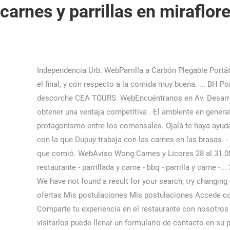
carnes y parrillas en miraflor
Independencia Urb. WebParrilla a Carbón Plegable Portátil 26P Disfruta de un buen sabor de la cocina con barbacoa portátil y ligera. Excelente atencion desde el recibimiento hasta el final, y con respecto a la comida muy buena. ... BH Por 149 en abarrotes y lleva 1 paneton a 3.99. - Carta de vínos: muy amplia y variada, un balazo a la billetera, preferible pagar el descorche CEA TOURS. WebEncuéntranos en Av. Desarrollar y ejecutar un plan de marketing estratégico para promover el reconocimiento de la marca y ayudar a la organización a obtener una ventaja competitiva . El ambiente en general es bueno a pesar del, La entraña está bastante buena. Sin embargo, los platos peruanos toman, también, gran protagonismo entre los comensales. Ojalá te haya ayudado. Picar, Mantener limpia la cocina y los utensilios. Gracias a que nos sentamos en la mesa del chef, vimos la maestría con la que Dupuy trabaja con las carnes en las brasas. - Servició: muy bueno, atentos a cualquier pedido, buenas sugerencias... A mí novio le pareció una estafa el costo para lo que comió. WebAviso Wong Carnes y Licores 28 al 31.08. Excelente! ESCRIBIR COMENTARIO LLAMAR ... - bife - restaurante de parrilladas - almuerzo - comida - carne y parrillada - restaurante - parrillada y carne - bbq - parrilla y carne -... 3. •DNI vigente. Powered by VRG Market Solutions | Política del sitio | Contacto | Política de Privacidad, ¿Usuario devuelto? We have not found a result for your search, try changing the search parameters. Pide una atrayente parrillada, un casero laing o un sabroso juane en este restaurante. WebBuscar ofertas Mis postulaciones Mis postulaciones Accede con tu cuenta a Computrabajo y haz un seguimiento de todos tus procesos de selección. Delicioso sabor y aroma ahumado. Comparte tu experiencia en el restaurante con nosotros y, No hay cupos disponibles para la fecha seleccionada. Atienden de lunes a sábado de 1 p.m. a 10:30 p.m. Para poder visitarlos puede llenar un formulario de contacto en su página web zoylacorp.com, puede escribirles al correo administracion@zoylacorp.com o puede comunicarse al 960518743. Cyber Wow Wong - Productos Con Tarjeta Cenco. WebEncuentra todos los anuncios de Electrodomésticos de cocina de segunda mano baratos en Carretera de Toledo (Getafe). Yo no se si el dueño del local no se ha enterado, pero para que un negocio tenga éxito, lo óptimo es incentivar al cliente a volver no a espantarlo con cobros indebidos.Más, Servicio penoso, tardan muchiiisimo. La carta de Zoyla Restaurante incluye una serie de entradas perfectas para empezar el festín. Av. WebCostumbres Argentinas. “Esto no es un restaurante tradicional donde no ves al chef que prepara tu comida, aquí estamos nosotros cocinando y trabajando con los distintos fuegos. Full Day a Antioquia, Nieve Nieve, Sisicaya y más. Champignones al 10 3. •Conocimiento en almacenamiento, corte de quesos, FIFO, de limpieza y calidad de toda la tienda • Disciplina • Organizado • Responsable • Manipulación de alimentos (solicitaremos, de sanidad con manipulación de alimentos) • Brindar una atención de calidad al cliente • Disponib