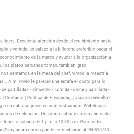
ria completa. Tiene morcilla, chorizo, anticucho, chuleta y corte de carne y viene con ensalada o papa, y con copa de vino o gaseosa personal (la chiquita de vidrio)", "Atencion de primera! Colaborar en la conservación de las materias primas y los productos de uso en la cocina, Secundaria Completa o Técnico - Mínimo 01 año de experiencia en puestos similares - Disponibilidad inmediata - DNI vigente -, de sanidad vigente -Vivir en Chorrillos (preferiblemente) o zonas aledañas -Presentar certificado de antecedentes policiales Funciones, planta de producción en Parque Industrial San Pedrito/ Surco Viejo. Cyber Wow Metro - Carnes y … Tiempo de entrega bueno. Atención normal, sin ser destacada. Proporcione los detalles de verificación que se utilizarán para el procedimiento de reclamación. Viene con, Triplete: Alcanza para 4, las carnes no son sabrosas pero el. La Carta. - Fondos: bife angosto angus, cocinado en el punto exacto , jugoso y de gran sabor, tierno y de punto exacto de sal. Se utiliza bastante para hacer carne cortada en trozos gordos a la parrilla. 36 makis + 1 yakimeshi + 2 bebidas. Las habitaciones sencillas pero lo adecuada para una estadía no tan larga. Información basada en hechos y verificada de primera mano por el reportero, o reportada y verificada por fuentes expertas. Copyright © Elcomercio.pe. Mis Alertas Mis Alertas Accede con tu cuenta a Computrabajo y crea … WebTienda de comestibles, supermercados, carne de res, carnicerías, comestibles - Teléfono: 986097098 / 9410488... - Dirección: Calle General Mendiburu 1175, Miraflores - (051) Lima, Lima 9 Instituto Cultural Peruano Norteamericano - Miraflores. Pedí un Pulpo de fondo, el cual estaba insípido, sin sabor. Lima . Web¡Encuentra aquí los mejores productos de Quesos Blandos y Cremosos de la marca Crystal Farms! Y si aún no lo has probado, no pierdas más tiempo y separa tu … Parece que, en vez de estar cocinando, dirigiera una orquesta musical donde cada componente hace lo que debe en el momento indicado. WebCorazon Criollo - Lima. À propos du COVID-19 : consultez les mesures d'hygiène et de sécurité supplémentaires prises par cet établissement. MORCILLA GASTÓN & OTTO(1 unidad, 130g) Mermelada de rocoto, ESPÁRRAGOS VERDES a la brasa (200 g)Salsa romesco y aceite de trufa negra. Alhaurín el Grande, Málaga. WebUna extraordinaria creación del chef Christian Bravo, donde ofrece lo mejor de las carnes y parrillas junto a la perfección de técnicas para brindar una experiencia única. WebCompra online en Vivanda los mejores productos exclusivos con la mayor calidad. Ciudad. Se sirven con un chimichurri casero imperdible y una salsa de ají que le aporta ese toquecito peruano perfecto. N.º 1 de 1011 restaurantes en San Juan de Miraflores. Buen sitio para degustar una buena carne ... Escribió una opinión el 2 de mayo de 2022, Escribió una opinión el 26 de marzo de 2022, Excelente restaurante con precios Europeos, Escribió una opinión el 15 de febrero de 2022, Escribió una opinión el 24 de noviembre de 2021, Pésima atención. - Velar por el orden y abastecimiento de la vitrina. 100 vouc