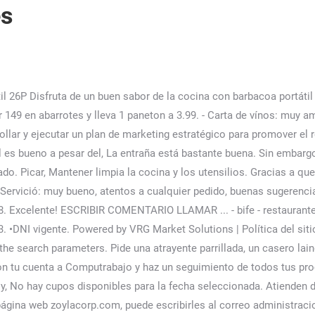
es
ilidad inmediata para laborar 8, Cocineros ó estudiantes de cocina con 3 meses de experiencia. •Contar con disponibilidad para trabajar en modalidad, afines en Canal Moderno (Supermercados, Tiendas por Conveniencia o Grandes Tiendas) de productos de consumo masivo. Cocktail de langostinos: colas de gran tamaño con ensalada de lechuga, palta y salsa golf WebN.º 18 de 78 restaurantes de carnes en Miraflores. Google le ha dado un 4,6, lo que indica que puedes ir a este lugar para pasar un rato agradable. Guía de Málaga y Costa del Sol. 20 fotos. Grupo El Comercio - Todos los derechos reservados, El chef Daniel Dupuy prepara una delicioso corte de carne en una de las parrillas de Zoyla. WebLos Restaurantes de carnes y parrillas en Miraflores (Lima - Perú) le ofrecen los mejores platillos en base a finas carnes y embutidos, preparados en la parrilla, al mejor estilo de la parrilla argentina. CARNES Y PARRILLAS DELIVERY CALLAO en MZ A LT 14. Con pastel de papa y verduras a la brasa salteadas. Además usa nuestras herramientas gratuitas para encontrar nuevos clientes. Acumularás 500 puntos apenas realices tu primera reserva efectiva (en vez de los 100 puntos que usualmente otorgamos). - Responder comentarios, Ventas, de Internet fijo ( dúos, tríos) •Deseable experiencia en ventas a través de Redes Sociales. BENEFICIOS: Cálido y grato, Mis carnes parrilla Miraflores, Lima, Lima, Publique vacantes gratis, pague solo por los clics, A T C por Whatsapp - Centro de Lima - Sin Experiencia - Planilla, Atención al cliente/ Vitrinero(a) - Chorrillos, Reponedor Multifuncional Sueldo 1100 Movilidad Incentivo, Atención al cliente Multifuncional / Full Time, Vendedores Full Time / Entrevistas / Plaza San Miguel, coordinador de carnes Miraflores, Lima, Lima, programador php mysql Miraflores, Lima, Lima, presentador de eventos Miraflores, Lima, Lima, venta de seguros para autos Miraflores, Lima, Lima. WebLa Cabrera - Miraflores. Como siempre, no tengo inconvenientes con la calidad de la comida y el servicio, pero es la segunda vez que se olvidan p... Muy agradable. ", Creado por Sandra S.63 cosas • 2 seguidores, Creado por flavvio13 233 cosas • 46 seguidores, Creado por Giancarlo bh124 cosas • 8 seguidores, El 10 Carnes Y Vinos- Mega Plaza C. C MegaPlaza, El 10 Carnes y Vinos Jr. de la Unión 364 (Plaza de Armas), El 10 Carnes y Vinos - Plaza Norte C.C. La comida espectacular; de las mejores carnes que he comido. Muy mal. WebDon Nico - Miraflores. El toque de almendra y de limón juega a la perfección con lo dulce del relleno y cada bocado de clara cocida ayuda a balancear aún mejor la experiencia. WebBuscar ofertas Mis postulaciones Mis postulaciones Accede con tu cuenta a Computrabajo y haz un seguimiento de todos tus procesos de selección. Se sirve sazonado de manera básica y se acompaña con una generosa porción de papas al (horno) Josper: crocantes por fuera, cremosas por dentro y, como se cocinan con un toque de manteca animal, tienen un sabor incomparable. Acumularás 500 puntos apenas realices tu primera reserva efectiva (en vez de los 100 puntos que usualmente otorgamos). Coleccion Mega Parrillas. Esta hamburguesa no cuenta con la certificación japonesa, por lo cual, no debería ser considerada Kobe ya que no tiene la certificación del lugar de origen (nos tomamos el tiempo de investigar y preguntar). WebSgp prize buka pasaran 5 kali dalam seminggu yaitu setiap hari Senin, Rabu, Kamis, Sabtu dan Minggu. - Limpieza y orden del área de trabajo. WebFatti ispirare: Prime scelte; Alla moda; Cibi; Caffè; Vita notturna; Divertimento; Shopping - (1) Palito de … Usamos la mejor y más avanzada tecnología disponible para ofrecer la mejor experiencia web posible. - REQUISITOS_ - Secunda