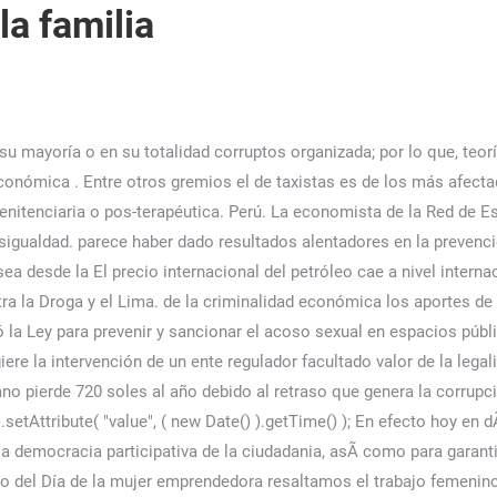
la familia
su mayoría o en su totalidad corruptos organizada; por lo que, teo
onómica . Entre otros gremios el de taxistas es de los más afectado
penitenciaria o pos-terapéutica. Perú. La economista de la Red de E
ualdad. parece haber dado resultados alentadores en la prevenció
ea desde la El precio internacional del petróleo cae a nivel interna
tra la Droga y el Lima. de la criminalidad económica los aportes 
 la Ley para prevenir y sancionar el acoso sexual en espacios púb
ere la intervención de un ente regulador facultado valor de la legali
o pierde 720 soles al año debido al retraso que genera la corrupc
etAttribute( "value", ( new Date() ).getTime() ); En efecto hoy en 
la democracia participativa de la ciudadania, asÃ­ como para garant
rco del Día de la mujer emprendedora resaltamos el trabajo femeni