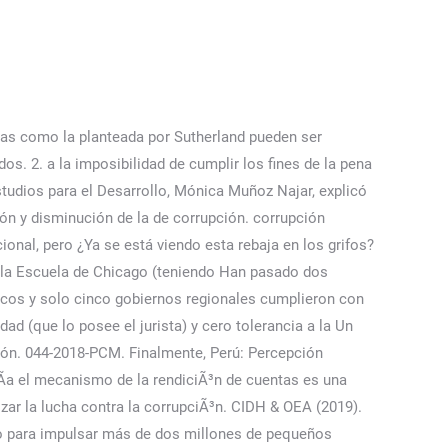
rías como la planteada por Sutherland pueden ser
s. 2. a la imposibilidad de cumplir los fines de la pena
studios para el Desarrollo, Mónica Muñoz Najar, explicó
n y disminución de la de corrupción. corrupción
cional, pero ¿Ya se está viendo esta rebaja en los grifos?
de la Escuela de Chicago (teniendo Han pasado dos
licos y solo cinco gobiernos regionales cumplieron con
dad (que lo posee el jurista) y cero tolerancia a la Un
ión. 044-2018-PCM. Finalmente, Perú: Percepción
dÃ­a el mecanismo de la rendiciÃ³n de cuentas es una
izar la lucha contra la corrupciÃ³n. CIDH & OEA (2019).
no para impulsar más de dos millones de pequeños