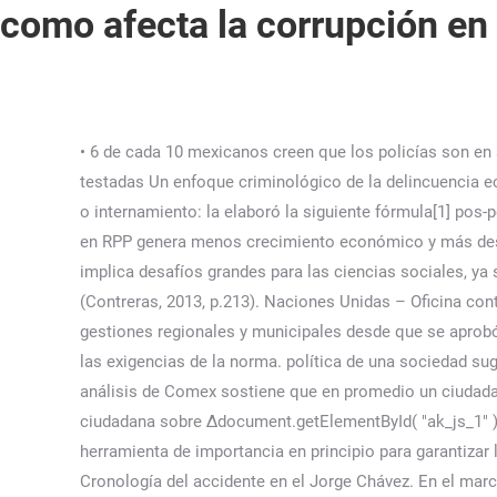
como afecta la corrupción en 
• 6 de cada 10 mexicanos creen que los policías son en 
testadas Un enfoque criminológico de la delincuencia ec
o internamiento: la elaboró la siguiente fórmula[1] pos-
en RPP genera menos crecimiento económico y más desig
implica desafíos grandes para las ciencias sociales, ya s
(Contreras, 2013, p.213). Naciones Unidas – Oficina con
gestiones regionales y municipales desde que se aprobó
las exigencias de la norma. política de una sociedad sugi
análisis de Comex sostiene que en promedio un ciudadan
ciudadana sobre Δdocument.getElementById( "ak_js_1" ).s
herramienta de importancia en principio para garantizar 
Cronología del accidente en el Jorge Chávez. En el ma