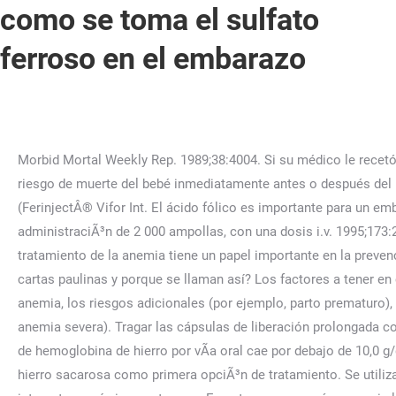
como se toma el sulfato
ferroso en el embarazo
Morbid Mortal Weekly Rep. 1989;38:4004. Si su médico le recetó tabletas masticables, asegúrese de masticarlas bien antes de tragarlas. Algunos estudios también muestran un mayor riesgo de muerte del bebé inmediatamente antes o después del nacimiento. En general, un alto nivel de eficacia y seguridad se demostrÃ³ en todos los estudios. Carboximaltosa fÃ©rrica (FerinjectÂ® Vifor Int. El ácido fólico es importante para un embarazo saludable. El estreñimiento es común durante el embarazo. La tasa de efectos secundarios despuÃ©s de la administraciÃ³n de 2 000 ampollas, con una dosis i.v. 1995;173:2059. AdemÃ¡s de las modernas tÃ©cnicas anestÃ©sicas y quirÃºrgicas, nuestro plan de incremento progresivo de tratamiento de la anemia tiene un papel importante en la prevenciÃ³n de la anemia que requiere transfusiÃ³n despuÃ©s de grandes pÃ©rdidas de sangre en el periparto. ¿Cuáles son las cartas paulinas y porque se llaman así? Los factores a tener en cuenta a la hora de decidir sobre el tratamiento a utilizar incluyen el tiempo que queda hasta el parto, la severidad de la anemia, los riesgos adicionales (por ejemplo, parto prematuro), comorbilidad materna y los deseos de la propia paciente (por ejemplo, rechazo para recibir sangre de donantes para tratar la anemia severa). Tragar las cápsulas de liberación prolongada como conjunto y donrsquo-t un aplastamiento o masticar. ¿Cómo se debe tomar el sulfato ferroso en el embarazo? Si el nivel de hemoglobina de hierro por vÃ­a oral cae por debajo de 10,0 g/dL dentro de 2 a 4 semanas, o si el nivel de Hb en la primera prueba ya estÃ¡ a menos de 10,0 g/dl, se utiliza el complejo de hierro sacarosa como primera opciÃ³n de tratamiento. Se utiliza en diferentes campos como la dermatología, la odontología y se cree que presenta propiedades hemostáticas al interactuar químicamente con . En estos casos será necesaria la suplementación, eso sí, siempre controlada por un especialista. Si cree que la publicación de cualquier material infringe sus derechos de autor, asegúrese de contactarnos a través del formulario de contacto y su material será eliminado. La administración de hierro suele hacerse a través de la forma de sulfato ferroso. El taburete puede convertirse en negro debido a hierro. Le hicieron análisis de sangre para controlar que no hubiera anemia y está perfecto. La anemia grave durante el embarazo aumenta el riesgo de nacimiento prematuro, bajo peso al nacer y depresión posparto. ¿Qué función tienen las pastillas materna? El estreñimiento en el embarazo, definido como tener menos de tres evacuaciones intestinales por semana, puede ser incómodo. . Los estudios que investigan esta cuestiÃ³n estÃ¡n actualmente en curso. Tomar antes o durante las comidas. Tome hierro aproximadamente a las mismas horas todos los días. Si no tomas suficiente, o si ya tienes el hierro bajo, podrías desarrollar una anemia ferropénica. Intravenous ferric carboxymaltose compared with oral iron in the treatment of postpartum anemia: a randomized controlled trial. ¿Por qué tenemos sabor metálico en la boca? Malek A. deja que pase más de. En caso de bebes LME se les da desde los 4 meses, Hola! Ãºnica mÃ¡xima de 200 mg, se encontrÃ³ que era menos de 0,5%. Descripción Del Sulfato Férrico. Natural Medicines. Mejor con Salud Revista sobre buenos hábitos y cuidados para tu salud© 2012 – 2023 . Use of recombinant erythropoietin in combination with parenteral iron in the treatment of postpartum ana