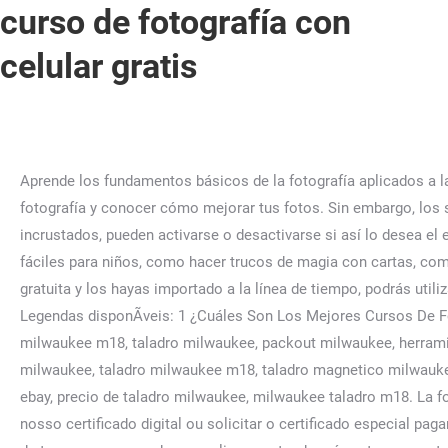
curso de fotografía con
celular gratis
Aprende los fundamentos básicos de la fotografía aplicados a la captura de fotos con dispositvos móviles o celulares. Office 2023 instalar Aprende los fundamentos básicos de la fotografía y conocer cómo mejorar tus fotos. Sin embargo, los subtítulos se quedan superpuestos por encima de cualquier otro elemento en la línea de tiempo y, excepto que vayan incrustados, pueden activarse o desactivarse si así lo desea el espectador, así como cambiar el idioma, etc…. como hacer carne de hamburguesa artesanal. como hacer trucos de magia fáciles para niños, como hacer trucos de magia con cartas, como hacer trucos de magia con cartas para principiantes. Una vez generados dichos subtítulos con YouTube de forma 100% gratuita y los hayas importado a la línea de tiempo, podrás utilizar X-Title Extractor, app de pago (pero con versión de prueba gratuita), para convertirlos a títulos. Carga horÃ¡ria: 10 horas, Legendas disponÃ­veis: 1 ¿Cuáles Son Los Mejores Cursos De Fotografía Online Gratis Con Certificado? maquinas de coser para principiantes, maquinas de coser eléctricas precios. milwaukee m18, taladro milwaukee, packout milwaukee, herramientas milwaukee, milwaukee herramientas, milwaukee 18v, taladro inalambrico milwaukee, milwaukee taladro, fixtec, router milwaukee, taladro milwaukee m18, taladro magnetico milwaukee, milwaukee redstick, milwaukee m12 fdd, taladro milwaukee precio,milwaukee 12ah, shockwave milwaukee, milwaukee ebay, precio de taladro milwaukee, milwaukee taladro m18. La fotografía es una técnica que forma parte del arte visual. Ao tÃ©rmino do curso online vocÃª pode emitir gratuitamente o nosso certificado digital ou solicitar o certificado especial pagando a confecÃ§Ã£o e frete que enviamos onde vocÃª estiver! Revista Perspectivas ¡Inscríbete ahora! . También hay cookies de terceros, que ayudan a analizar y entender cómo te comportas en la web (y a mejorar, por lo tanto, tu experiencia de usuario). Yosjany Roig es médico general con Diplomado en Cuidados Intensivos y Post Grado en Medicina Ocupacional. Cada módulo incluye conferencias en video, así como ejercicios prácticos que permiten a los participantes poner en práctica sus nuevos conocimientos. Este curso gratis y online se llama «Aprende composición fotográfica con cualquier cámara», y es de la Web Tutellus. IMPORTANTE: ni me llevo comisión ni he conseguido un descuento para vosotros (lo siento, pero lo he intentado). Este taller será dirigido por la fotógrafa profesional Pilar Linares y tendrá lugar el martes 10 de agosto y el jueves 2 de agosto de 2021. Aplicativos gratuitos para iPhone, iPad e celulares e tablets Android. Fotografía con celulares (Cursos de Fotografía gratis) - YouTube 0:00 / 1:35 #Fotografía #CursoEnLínea Fotografía con celulares (Cursos de Fotografía gratis) 25,339. 555 pessoas compraram esse curso, → GrÃ¡tis: Acesso por 30 dias→ Premium: Acesso por 30 dias→ Ilimitado: Acesso por 1 ano (todos os cursos), Turma disponÃ­vel: 11/01/2023 Tu dirección de correo electrónico no será publicada. Somente o iPED consegue prestar um serviÃ§o com tanta qualidade e de graÃ§a. camas articuladas eléctricas Amazon, camas articuladas eléctricas de matrimonio, camas articuladas eléctricas baratas, camas articuladas eléctricas dobles. Tutorial gratuito 4,3 (5.434 calificaciones) 70.757 estudiantes 1 h 26 min de vídeo bajo demanda Creado por Ale Sánchez Medina Español Español [automático] Por otra parte, los subtítulos suelen tener un código de tiempo, a través del cual se sincronizan con el vídeo y, además, suelen ir en un