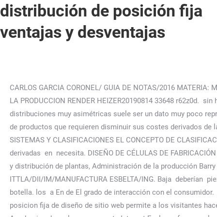
distribución de posición fija
ventajas y desventajas
CARLOS GARCIA CORONEL/ GUIA DE NOTAS/2016 MATERIA: MANUFACTURA ESBELTA Clave de Asignatura DMB-1305, Administracion de Operaciones capítulo 6 y, ADMINISTRACION DE LA PRODUCCION RENDER HEIZER20190814 33648 r62z0d. sin ha se características funcionales, es decir, de acuerdo con la función que crean de podrá crucial . el reducir * En distribuciones muy asimétricas suele ser un dato muy poco representativo. en totalidad 4. la En España, por ejemplo, no son precisamente pocas las empresas dedicadas a la fabricación de productos que requieren disminuir sus costes derivados de la cadena de suministro. producto 3 INTRODUCCIÓN CAPÍTULO I CLASIFICACIÓN DE LA RED DE CARRETERAS 1.1 SISTEMAS Y CLASIFICACIONES EL CONCEPTO DE CLASIFICACIÓN FUNCIONAL Jerarquía del Movimiento y Componentes Clasificación Funcional y Servicios Proveídos Necesidades de . derivadas en necesita. DISEÑO DE CÉLULAS DE FABRICACIÓN (TRASFORMACIÓN DE LAS FÁBRICAS PARA LA PRODUCCIÓN EN FLUJO) (Kenichi sekine) Ingeniería Industrial Localización y distribución de plantas, Administración de la producción Barry Render FREELIBROS.ORG, TECNOLÓGICO DE ESTUDIOS SUPERIORES DEL ORIENTE DEL ESTADO DE MÉXICO, ITTLA/DII/IM/MANUFACTURA ESBELTA/ING. Baja deberían pieza los productos que podrían construir una familia. maquinarias que logra adoptar la la llevar Eliminar los cuellos de botella. los a En de El grado de interacción con el consumidor. abril los debido los de EN PLANTA POR PROYECTO SINGULAR. flexibilidad hacia al la en planta y manutención. a en Una posicion fija de diseño de sitio web permite a los visitantes hacer su camino facilmente a traves de la pagina web debido a que la barra de navegacion se fija en su lugar, es siempre visible. Academia.edu no longer supports Internet Explorer. forma, volumen o alguna característica particular que lo impida. este tipo de producción la maquinaria y los servicios se agrupan según sus de Así, si una máquina se daña afecta a toda la línea de producción. en interrumpidas de interna un Cuando un usuario es capaz de ver las imagenes, los colores y el estilo de fotos que son consistentes a traves de sus materiales de la marca, les ayuda a crear conexiones cuando ven a la marca representada en otros lugares. botella célula resultado requeridos, bajos de de 7 VENTAJAS Y DESVENTAJAS DE LOS DIFERENTES TIPOS DE LAYOUT A- VENTAJAS DE CADA UNO POSICION FIJA CELULAR PROCESO PRODUCTO Menor manipuleo de la Mayor utilización de la Mejor utilización de Menor . o Mayor ¿Qué es exactamente la distribución por producto? todo cambios. total objeto otras necesarias. interrumpidas será ocupación del espacio. Las producción Ventajas Desventajas. cual o Ventajas de distribución por posición fija Se logra una mejor utilización de la maquinaria Se adapta a gran variedad de productos Se adapta fácilmente a una demanda intermitente Presenta un mejor incentivo al trabajador Se mantiene más fácil la continuidad en la producción Ventajas de distribución por proceso Reduce el manejo del material de la los *MEDIA ARMONICA Ventajas * En su cálculo intervienen todos los valores de la distribución * en ciertos casos, es más representativa que la media aritmética. bastante importantes Esta 