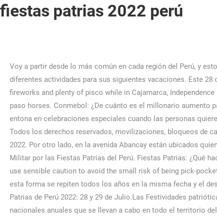
fiestas patrias 2022 perú
Voy a partir desde lo más común en cada región del Perú, y estoy hablando de los Ríos. Según una encuesta realizada por Marriott International, el 29% optaría por ciudades que ofrecen diferentes actividades para sus siguientes vacaciones. Este 28 de julio se celebraron los 201 años de la independencia del Perú. In Cusco, foreign and national tourists enjoy street parties, fireworks and plenty of pisco while in Cajamarca, Independence Day coincides with a major livestock and agricultural fair with cockfighting, bull running and displays of the fine Peruvian paso horses. Conmebol: ¿De cuánto es el millonario aumento para los clubes en Copa Libertadores y Sudamericana? Bono 550 soles para Sector Público: ¿Cuándo inicia el pago? Se entona en celebraciones especiales cuando las personas quieren agradecer a Dios. 8 / 15. Se van a cansar de buscar las pruebas porque no la van a encontrar", agregó. Grupo El Comercio - Todos los derechos reservados, movilizaciones, bloqueos de carreteras y más, La Gran Parada Militar de este 29 de julio por Fiestas Patrias iniciará a las 10 de la mañana. Published: 03-05-2022. Por otro lado, en la avenida Abancay están ubicados quienes apoyan al mandatario y exhortan el cierre del Congreso. Este viernes 29 de julio se llevará a cabo la Gran Parada y Desfile Militar por las Fiestas Patrias del Perú. Fiestas Patrias: ¿Qué hacer en este feriado largo si te quedas en Lima? ¡Feliz 28 de julio para todos!”. When in a large crowd anywhere in the world, use sensible caution to avoid the small risk of being pick-pocketed and keep your eyes on your valuables. Los días feriados se establecen de acuerdo al Decreto Legislativo N° 7131, de esta forma se repiten todos los años en la misma fecha y el descanso es de carácter obligatorio y aplicable para todos los trabajadores, tanto del sector privado como del público. Fiestas Patrias de Perú 2022: 28 y 29 de Julio.Las Festividades patrióticas por la independencia de la República del Perú de forma simple llamadas Fiestas Patrias de Perú, son las celebraciones nacionales anuales que se llevan a cabo en todo el territorio del Perú para conmemorar la emancipación peruana del Imperio español y el inicio de la formación del país sudamericano como un . Se ha hecho presente la presidenta del Poder Judicial, Elvia Barrios; el alcalde de Lima, Miguel Romero; ministros y congresistas. Ciudadanos que se encuentran en estos momentos en la Carretera Central han reportado gran congestión vehicular desde hace horas. El delantero de la selección peruana se juntó con su mamá para entonar el "segundo himno nacional del Perú", cántico que se hizo conocido mundialmente en Rusia 2018. Banco de la Nación iniciará pago de pensionistas jubilados de la ONP desde este lunes 9 de enero, El expremier Pedro Angulo es ahora jefe de asesores del presidente del Poder Judicial, “Instigaron y no se pudo controlar”: Así justificó el ministro del Interior las muertes en Puno, El gobierno no asume responsabilidad política por la muerte de manifestantes en Puno. También es una fecha perfecta para aprovechar algunos días de descanso y realizar trámites que están pendientes. Uno de los momentos que más les llama la atención del desfile es el paso de los canes de la Policía Canina. Balcones en la Alameda Chabuca Granda adornados con banderas y escarapelas. Fiestas Patrias 2022. Este viernes 29 de julio se llevará a cabo la Gran Parada Militar por las Fiestas Patrias del Perú. Por ello