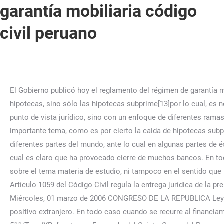
garantía mobiliaria código
civil peruano
El Gobierno publicó hoy el reglamento del régimen de garantía mobiliaria aplicado a todo bien mueble al que ... de proceso de ejecución de garantías … Es decir, no han caído todas las hipotecas, sino sólo las hipotecas subprime[13]por lo cual, es necesario un estudio bastante detallado de la hipoteca en el mundo, a efecto de buscarle solución, pero no sólo desde el punto de vista jurídico, sino con un enfoque de diferentes ramas del conocimiento humano, o dicho de otra forma con un enfoque multidisciplinario, lo cual mejorará el panorama de este importante tema, como es por cierto la caida de hipotecas subprime, y de esta forma poner fin a este problema, el cual ha causado problemas a muchas instituciones financieras de diferentes partes del mundo, ante lo cual en algunas partes de éste se ha subido el monto hasta el cual el estado responde por los depósitos bancarios en caso de quiebra del banco, por lo cual es claro que ha provocado cierre de muchos bancos. En todo caso hasta donde tenemos conocimiento no existe ningún proyecto de ley ni anteproyecto de ley en el derecho peruano, sobre el tema materia de estudio, ni tampoco en el sentido que proponemos, lo cual hace notar que este tema no ha sido estudiado bajo esta perspectiva o enfoque. WebPor su parte, el Artículo 1059 del Código Civil regula la entrega jurídica de la prenda. WebEl Código Civil peruano ha cumplido sus primeros 25 . WebSistema Peruano de Información Jurídica Página 1 Miércoles, 01 marzo de 2006 CONGRESO DE LA REPUBLICA Ley de la Garantía Mobiliaria LEY Nº 28677 EL … Es decir, el derecho positivo se divide en derecho positivo nacional y derecho positivo extranjero. En todo caso cuando se recurre al financiamiento bursátil, se puede ahorrar el spread bancario (SALINAS RIVAS, Sergio. endstream endobj 530 0 obj<>/Size 511/Type/XRef>>stream Egresado del Quinto Curso del Programa de Formación de Aspirantes (PROFA), organizado por la Academia de la Magistratura – Sede Lima. SECURITY INTERESTS IN SPANISH COLONIAL LAW IN AMERICA, La modificación del régimen de garantías en América Latina: ¿Un proceso de implementación uniforme de estándares internacionales relativos a las garantías mobiliarias, TEMA 1. Posteriormente estudió Derecho y se tituló de Abogado en la Universidad Católica de Santa Maria (Arequipa), Estudios parciales de Maestría en Derecho Empresarial en la Universidad Católica de Santa María (Arequipa). Los primarios, en el Colegio Pre Seminario Santa María, obteniendo diplomas por ocupar primeros puestos en tercer, cuarto y quinto grado. Es decir, queremos dejar claramente establecido o señalado que los contratos no sólo son civiles, sino que los mismos existen también en algunas otras ramas del derecho). WebCon la nueva Ley de la Garantía Mobiliaria todos los bienes muebles podrán ser afectados en garantía y ésta última gozar de publicidad registral. [12] Las garantías no se inmatriculan, por lo cual debemos precisar que la inmatriculación es el acto por el cual un bien pasa a ser registrado, pudiendo tratarse de un registro privado o un registro público, sin embargo, este tema ha merecido escasas publicaciones, por ello, recomendamos publicar sobre este tema. Todo esto en el derecho positivo peruano, pero en el código civil español de 1889, el cual está o se encuentra vigente, la prenda e hipoteca son considerados como contratos, lo cual ya advertimos al comparar este código con su similar peruano. Pag. En tal sentido se trata de un tema poco estudiado