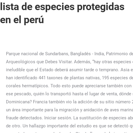
lista de especies protegidas
en el perú
Parque nacional de Sundarbans, Bangladés - India, Patrimonio de los bosques tropicales ombrófilos de Sumatra, Lugares del Mundo que aún Conservan Tribus Aisladas, 11 Sitios Arqueológicos que Debes Visitar. Además, “hay otras especies que pueden tener una carga parasítica más alta de lo normal”, agrega la experta. Sin embargo, asegura que es un trabajo ineludible que el Estado deberá asumir tarde o temprano. Asia es una gran tierra de maravillas naturales que reflejan la riqueza de cada país. En este archipiélago en medio del océano se han identificado 441 taxones de plantas nativas, 195 especies de aves, 1,380 tipos de insectos, 23 de cetáceos, 835 especies de peces tanto de agua dulce como de agua salada y 226 de corales hermatípicos. Todo esto puede apreciarse también con paseos en teleférico. En total, en el mundo, existen 17.000 especies registradas. También debería saber dónde fue comprado ese pescado, quién lo transportó hasta el lugar de venta, dónde se desembarcó y hasta quién lo pescó. ¿Cuál es el secreto de la recuperación de los arrecifes coralinos en República Dominicana? Francia también vio la adición de su sitio número 23 a la Lista Verde de la UICN, el sitio Natura 2000 de la Bahía del Sena Occidental, que alberga las Islas Saint-Marcouf y es un área importante para la migración y anidación de aves marinas. Finalmente, dentro de este papel de consumidor activo, denunciar, ante Produce o Indecopi, los casos de sustitución o fraude detectados. Iniciar sesión. La sustitución de especies abre la puerta a la pesca ilegal ya que un pescado que tiene prohibición de comercialización puede ser vendido bajo el nombre de otro. Un hallazgo importante del estudio es que se detectó que el tiburón martillo es vendido en Chiclayo bajo el nombre de tollo de leche, aún cuando en el momento del muestreo se encontraba en temporada de veda. Otro hallazgo de la investigación es que tres especies en particular lideran el ranking de suplantación. El objetivo de la Lista Oficial de Especies Forestales, es el de estandarizar las denominaciones científicas y comunes de las especies forestales. Establecida en 1964, La Lista Roja de Especies Amenazadas de la Unión Internacional para la Conservación de la Naturaleza ha evolucionado para convertirse en la fuente de información más exhaustiva del mundo sobre el estado global de conservación de especies de animales, hongos y plantas. Por otro lado, Riveros explica que la sustitución de especies “crea una falsa sensación de seguridad de que el recurso está en buen estado”. Las prospecciones deberán ser realizadas en períodos de tiempo apropiados al ciclo de vida y formas de vida del taxón. Por ello, el Estado Peruano, con el trabajo de más de 150 especialistas, publicó hace pocos días el Decreto Supremo 004-2014-Minagri, que actualiza la lista de especies de fauna silvestre . Especies categorizadas como Vulnerable (VU). Especies protegidas. Jirafa: artiodáctilo en peligro de . El oso de anteojos, u oso andino, es una de las especies amenazadas de fauna silvestre del Perú. Hemos bloqueado los comentarios de este contenido. © International Union for Conservation of Nature and Natural Resources. El Servicio Nacional Forestal y de Fauna Silvestre (Serfor) informó que ha iniciado el proceso de actualización de la lista de categorización de especies amenazadas de fauna . "A través de una gestión ejemplar, una gobernanza justa, los sitios admitidos en la Lista Verde de la UICN tienen un compromiso a largo plazo con la conservación exitosa", dijo el Director del Centro de Acción para la Conservación de la UICN, Trevor 