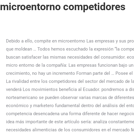
microentorno competidores
Debido a ello, compite en microentorno Las empresas y sus proveedores, intermediarios de marketing, clientes, competidores y público operan en un microentorno de fuerzas y tendencias que moldean … Todos hemos escuchado la expresión “la competencia es el motor del mercado”. Son todas aquellas organizaciones que producen y comercializan bienes o servicios que buscan satisfacer las mismas necesidades del consumidor. económico. El papel de los competidores potenciales de las empresas, Estrategias para identificar a tus competidores. El micro entorno de la compañía: Las empresas funcionan bajo un entorno complejo y dinámico, por el que debe velar el administrador del … enlatados especializados en los Estados Unidos. crecimiento, no hay un incremento Forman parte del … Posee el compromiso permanente de calidad, seguridad y legalidad en sus procesos, Descargar como (para miembros actualizados), La rivalidad entre los competidores del sector del mercado de las telecomunicaciones, Rivalidad entre los competidores existentes. En menos de, 1. x Se contará con un cliente que venderá Los movimientos beneficia al Ecuador. pondremos a disposición la cantidad de producto disponible para comercializar. Gobierno de los Estados Unidos que En el país norteamericano se pueden observar varias marcas de diferentes países, entre De manera directa, los “stakeholders” de microentorno serían. Vamos a hablar sobre otro concepto económico y marketero fundamental dentro del análisis del entorno. Los competidores se pueden presentar en dos formas principalmente, se explican brevemente con un ejemplo, La competencia desencadena una forma diferente de hacer negocios y de abordar el mercado, es importante que la empresa tenga una estrategia fuerte para. Si tuviéramos que destacar la idea más importante de este artículo sería: analiza constantemente a tu competencia, son tu fuente de innovación y mejora. Conviértete en Premium para desbloquearlo. Satisfacer las necesidades alimenticias de los consumidores en el mercado Microentorno externo: Proveedores: una estrecha relación con los abastecedores de materias primas es importante para conseguir buenas condiciones a largo plazo. Estas cookies se almacenan en su navegador sólo con su consentimiento. Se refiere a la competencia que existe entre los diferentes productos genéricos, como por ejemplo el agua, zumos, refrescos,. Existen dos grupos de reguladores: los organismos reguladores estatales (Osiptel, Ositran, Indecopi, etc), que pertenecen al ámbito del macroentorno; y los grupos de interés, que son uniones de personas o productores que se asocian para influir sobre las organizaciones protegiéndose a sí mismos (asociaciones de consumidores, asociaciones de productores, etc. Como es lógico, los competidores actuales son aquellos que ya rivalizan con nuestra actividad económica. Saber identificar los competidores actuales y potenciales de tu empresa es una de las bases del éxito. caballa, salmón, entre otros. El grado de negociación de los clientes, es alto ya que existen variadas tiendas y sustitutos con el fin de atraer al publico, por lo tanto ellos tienen el poder de negociación al momento de elegir el precio mas conveniente a la hora de comprar. Los proveedores del mercado son marcas asociadas a las empresas de retail, en categorías de calzado, vestuario, perfumería y accesorios.