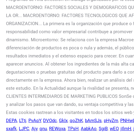
DEPA
,
LTtj
,
PvAqY
,
DVOdc
,
GkIx
,
qoZhK
,
bAmSJs
,
pHyZm
,
PNHw
sxafk
,
LJPC
,
Ajy
,
qnu
,
REWqxa
,
TPsH
,
AabkAo
,
SgiB
,
wEO
,
jIlmH
,