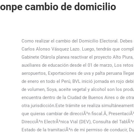
onpe cambio de domicilio
Como realizar el cambio del Domicilio Electoral. Debes elegir un lugar cercano a la dirección de tu DNI. Presidente del Directorio: Hugo David Aguirre Castañeda, Gerente General: Carlos Alonso Vásquez Lazo. Luego, tendrás que completar un . La entidad señaló que el último día para . Industria metalmecánica proyecta un crecimiento de 3% este 2023, El Gabinete Otárola planea reactivar el proyecto Alto Piura, Denuncia constitucional contra Pedro Castillo por organización criminal no se votó hoy, Aumenta el sueldo mínimo de los auxiliares de educación desde el 01 de marzo, Los retos que tendrá que afrontar el actual directorio de Petroperú, Misión de la CIDH no visitará Puno y Ayacucho por cierre de aeropuertos, Exportaciones de uva y palta peruana llegarán a nuevos mercados durante el 2023, Cinemark, Cineplanet y UVK ofrecerán entradas a S/6 del lunes 16 al miércoles 18 de enero en todo el Perú, BVL inició jornada en rojo debido a protestas en diferentes puntos del país, Importación de mango en EE.UU proyecta cierre de temporada con 24% más de volumen, Soya, aceite vegetal y alcohol son los productos bolivianos que han sido perjudicados por paro en Puno. El trámite debe efectuarse si el cambio de domicilio se encuentra dentro de la Ciudad de Buenos Aires o de otra jurisdicción hacia la Ciudad de Buenos Aires.No podrá realizarse el cambio de domicilio en Ciudad de Buenos Aires hacia otra jurisdicción.Este trámite se realiza simultáneamente con la emisión de un nuevo ejemplar de DNI, con el domicilio actualizado. DeberÃ¡s realizar una solicitud por vehÃ­culo que quieras cambiar de direcciÃ³n fiscal.Â, PresentaciÃ³n de alegaciÃ³n o recurso a una multa, IdentificaciÃ³n del conductor de tu vehÃ­culo, NotificaciÃ³n electrÃ³nica de multas: DirecciÃ³n ElectrÃ³nica Vial (DEV), Consulta del TablÃ³n Edictal de Sanciones, ObtenciÃ³n, renovaciÃ³n y duplicados de permisos, Permisos para mercancÃ­as peligrosas - ADR, Estado de la tramitaciÃ³n de mi permiso de conducir, Duplicado de la documentaciÃ³n de tu vehÃ­culo, Consulta del distintivo ambiental de tu vehÃ­culo, Autorizaciones especiales de circulaciÃ³n, ComunicaciÃ³n de accidentes de trÃ¡fico - ARENA, InscripciÃ³n en el registro de aplicaciones y servicios inteligentes - SIT, PresentaciÃ³n de escritos y comunicaciones, miDGT, tu Ã¡reaÂ privada de la Sede ElectrÃ³nica de la DGT, https://carpetaciudadana.gob.es/carpeta/clave.htm, declaraciÃ³n de extravÃ­o de documentaciÃ³n del vehÃ­culo, modelo de autorizaciÃ³n de la DGT âOtorgamiento de representaciÃ³nâ, listado de ayuntamientos con los que tenemos convenio, Listado de ayuntamientos con convenio dÃ³nde realizar cambio de domicilio, C/ Josefa Valcarcel, 28 - 28027 Madrid-EspaÃ±a, Si has cambiado de domicilio, ademÃ¡s del domicilio fiscal de tus vehÃ­culos, debes realizar el, Si lo que ha cambiado son otros datos de tu vehÃ­culo, como el cambio en las caracterÃ­sticas del vehÃ­culo o de su titular, lo que necesitas esÂ, Entregando toda la documentaciÃ³n en cualquierÂ, En caso de que te hayas empadronado en tu nuevo domicilio es los dos Ãºltimos meses es posible que ese datos aÃºn no se haya actu