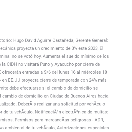
emos el domicilio fiscal del vehÃ­culo por el que nos has indicado. Rematricular un vehículo con matrícula antigua, Matricular un vehículo proveniente de la UE. Presentate en la oficina elegida, si es en un Centro de Documentación Renaper con la constancia de turno. Completar el formulario de cambio de domicilio electoral. En caso tengas alguna consulta, puedes escribir a informes@onpe.gob.pe o llamar al teléfono (01) 417 0630 de lunes a domingo de 08:00 a. m. a 08:00 p. m. La ONPE comunicó en una nota de prensa que ampliaba el día hasta este 3 de enero . LEE TAMBIÉN: Scotiabank Bono 700 soles: Verifica con tu DNI si eres beneficiario del apoyo económico a familias vulnerables. . Ingresa a la plataforma " Elige tu local de votación " eligetulocal.onpe.gob.pe o haz CLIC AQUÍ. Para ello debes pedir cita previa y presentar la documentación que certifique tal cambio. Los ciudadanos deberán elegir el local de votación a través de la plataforma de la ONPE. Acude a la Dirección General de Tráfico (DGT) para actualizar tu domicilio; este trámite es gratuito y requiere sencillamente que presentes un documento justificativo de tu cambio de residencia, pudiendo elegir entre los siguientes: - DNI actualizado con la nueva dirección. Miss Universo 2023: ¿Qué es ser “missólogo” de concursos de belleza? Desde el jueves 12 los buses del corredor Amarillo llegarán al Callao, Gobierno oficializa duelo nacional para hoy por fallecidos en Puno, ¿Por qué el mar se salió en el Callao? Ingresa desde tu celular, tablet o computadora al enlace de www.eligetulocal.onpe.gob.pe. console.log(estaticos); (Foto: captura de pantalla), Cuando finalice el proceso recibirá un correo electrónico para validar su cuenta. Los ciudadanos . ; Coloca tus . Datos abiertos del Gobierno de España Asimismo, la ONPE anunció que sólo se abrirá la cuarta parte de las mesas que normalmente se abría por colegio, debido a la pandemia del coronavirus. A travÃ©s del telÃ©fono 060 puedes cambiar el domicilio de tu vehÃ­culo. Si continÃºas navegando entendemos aceptas su uso. Periodista especializada en sectores relacionados con la tecnología y el entretenimiento. Elecciones 2022: el virtual alcalde que promete que Lima será potencia. Cl@ve En este paso, se deberán escoger hasta tres opciones de lugares de votación que sean cercanos al domicilio. Diario Oficial El Peruano. Conoce todos los trÃ¡mites, servicios y contenido de orientaciÃ³n sobre un tema en especÃ­fico. Asimismo, informa que existe la oportunidad de cambiar el local elegido si hubo alguna confusión por parte del usuario. Segunda vuelta Elecciones Regionales 2022 Perú: LINK local de votación para el 4 de diciembre. En América Latina, la región andina careció de esta característica por largos períodos de su historia. Conoce todos los trámites, servicios y contenido de orientación sobre un tema en específico. Hazlo en 3 pasos: 1. Después, seleccionar el botón Continuar. Te devolverÃ¡n tanto el permiso o licencia como el documento de empadronamiento despuÃ©s de realizar el trÃ¡mite. Esta web utiliza cookies