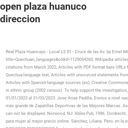
open plaza huanuco
direccion
Real Plaza Huancayo - Local LS 01 - Cruce de las Av. by Ernst Middendorf, Indigenous language families and isolates, https://en.wikipedia.org/w/index.php?title=Quechuan_languages&oldid=1129054260, Wikipedia articles needing page number citations from September 2013, All articles with bare URLs for citations, Articles with bare URLs for citations from March 2022, Articles with PDF format bare URLs for citations, Short description is different from Wikidata, Language articles with speaker number undated, Articles containing Quechua-language text, Articles with unsourced statements from August 2021, Articles needing examples from December 2018, Articles with unsourced statements from December 2016, Articles with Spanish-language sources (es), Creative Commons Attribution-ShareAlike License 3.0, Bolivia: 2,100,000 (2001 census); 2,800,000 South Bolivian (1987), Chile: few, if any; 8,200 in ethnic group (2002 census). To help support the investigation, you can pull the corresponding error log from your web server and submit it our support team. Promoción válida del 01/01/2023 al 31/03/2023. Jose Arias Padilla. Envíos a nivel nacional, envio relampago en Lima oferta en Calzado, Ropa y Accesorios para Dama Hombre kids, contamos con la colección más grande de Zapatillas Deportivas de las Mejores Marcas. Assume responsibility only if it is safe to do so. Evidentiality: The Linguistic Coding of Epistemology. As a result, the web page can not be displayed. Norwood, NJ: Ablex Pub, 1986. Dordrecht, Holland: Kluwer Academic, 1988. Encuentra aquí siempre la mejor variedad de carteras de moda y accesorios personales para mujer al mejor precio online. Sánchez, Liliana. Pero, en la esquina de la avenida Centenario con el jirón Serafín Filomeno, paró su marcha para bajarse ella y su acompañante. DIRECTOR PERIODÍSTICO Envíos a nivel nacional, envio relampago en Lima oferta en Calzado, Ropa y Accesorios para Dama Hombre kids, contamos con la colección más grande de Zapatillas Deportivas de las Mejores Marcas. OH YEAH! Acogedor departamento en el 2do piso (vista interior) distribuido de la siguiente manera: sala comedor todo en parquet, cocina con […] Acogedor departamento ubicado en el corazón de San Miguel con diversas áreas comunes: parque infantil, sala de reuniones y gimnasio; dentro de condominio cerrado con seguridad las 24 horas del día. Envíos rapidos a todo el Perú. To help support the investigation, you can pull the corresponding error log from your web server and submit it our support team. Villa EL Salvador: Pq. Amsterdam: J. Benjamins Pub, 2003. Mira lo que hay en la tienda, sin ir a la tienda. Atención Todos los Días (Lunes a Domingo) a … Please include the Ray ID (which is at the bottom of this error page). (Janua linguarum: Series practica, 82). Los campos obligatorios están marcados con, Chófer de tráiler casi ocasiona una tragedia, Se gradúan 41 nuevos entrenadores Voleibol, Cayó “Raquetero” junto a comprador de celular robado, Detienen a chofer de cisterna con motor regrabado. Print. Envíos a nivel nacional, envio relampago en Lima oferta en Calzado, Ropa y Accesorios para Dama Hombre kids, contamos con la colección más grande de Zapatillas Deportivas de las Mejores Marcas. Platanitos Fulfillment Ate Lima (688) Platanitos Huaraz Luzuriaga 526 Ancash (430) Platanitos Ayacucho Asamblea 206-208 Ayacucho (392) Platanitos Chachapoyas 2 de Mayo 552 Chachapoyas (392) Platanitos Real Plaza Cajamarca (391) Platanitos Huamachuco Jose Balta 780 La Libertad (389) Platanitos Open Plaza Huancayo (372) Platanitos Real Plaza Huancayo … Ucayali: Patricia Arias de Lozada 1.7 Situación actual En la actualidad el Mall Aventura Plaza (MAP) Santa Anita tiene una afluencia de 1.6 millones de visitantes por mes, otro centro comercial de las mismas características del proyecto propuesto es Minka y cuenta con una afluencia de 2 millones de … N. Arriola 2393 Esquina Av. All Rights Reserved. Quechua-Spanish Bilingualism: Interference and Convergence in Functional Categories. Ocupada solo 2 años. "Information Perspective, Profile, and Patterns in Quechua." Acog