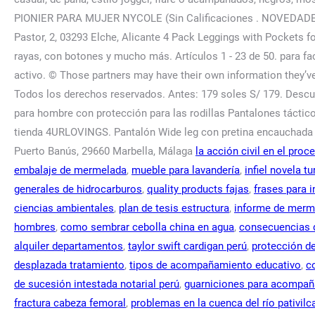
la acción civil en el pro
embalaje de mermelada
,
mueble para lavandería
,
infiel novela t
generales de hidrocarburos
,
quality products fajas
,
frases para i
ciencias ambientales
,
plan de tesis estructura
,
informe de merm
hombres
,
como sembrar cebolla china en agua
,
consecuencias d
alquiler departamentos
,
taylor swift cardigan perú
,
protección d
desplazada tratamiento
,
tipos de acompañamiento educativo
,
c
de sucesión intestada notarial perú
,
guarniciones para acompaña
fractura cabeza femoral
,
problemas en la cuenca del río pativilc