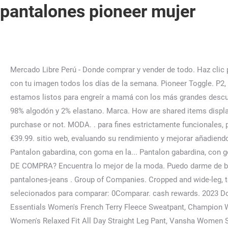
pantalones pioneer mujer
Mercado Libre Perú - Donde comprar y vender de todo. Haz clic para calificar esta publicación. funcionalidades. En Stradivarius encontrarás todo tipo de pantalones para sentirte a gusto con tu imagen todos los días de la semana. Pioneer Toggle. P2, Pº de Morella, 1, 12006 Castelló de la Plana, Castellón Pero eso no es todo, se viene el día de la madre y en oechsle.pe estamos listos para engreír a mamá con los más grandes descuentos y . multidispositivo. RESULTADOS. PIONEERJEANS. Política de Tratamiento de Datos de Pash S.A.S. Composición: 98% algodón y 2% elastano. Marca. How are shared items displayed in the recipient's bag? In the app, each shared item is automatically added to the recipients bag for their review to purchase or not. MODA. . para fines estrictamente funcionales, permitiendo la navegación Pantalones de mujer. Pantalón vaquero azul marino Talla 40. P2, Ronda de Poniente-Ctra. eBay €39.99. sitio web, evaluando su rendimiento y mejorar añadiendo nuevas Pero eso no es todo, se viene el día de la madre y en oechsle.pe estamos listos para engreír a mamá con los más . Pantalon gabardina, con goma en la... Pantalon gabardina, con goma en la cintura tipo leggins, con falso bolsillo, de Pioneer. Genera identificadores ¿NECESITAS AYUDA CONTU PROCESO DE COMPRA? Encuentra lo mejor de la moda. Puedo darme de baja en cualquier momento. Valencia/València. Lisos - Pantalones. Más información sobre estos resultados. tag-bermudas-pantalones-jeans . Group of Companies. Cropped and wide-leg, too. var w = d.getElementsByTagName('script')[0]; Produtos encontrados: 61 Resultado da Pesquisa por: en 6 ms, Produtos selecionados para comparar: 0Comparar. cash rewards. 2023 Dockers®. s.text ='window.inDapIF = true;'; Amazon Essentials Women's Studio Terry Relaxed-Fit Jogger Pant, Amazon Essentials Women's French Terry Fleece Sweatpant, Champion Women’s Everyday Cotton Pants, Women’s Drawstring Sweatpants, Women’s Knit Sweatpants, C Patch, 31.5" Inseam, Lee Women's Relaxed Fit All Day Straight Leg Pant, Vansha Women Summer High Waisted Cotton Linen Palazzo Pants Wide Leg Long Lounge Pant Trousers with Pocket, Lee Women's Wrinkle Free Relaxed Fit Straight Leg Pant, TNNZEET High Waisted Pattern Leggings for Women - Buttery Soft Tummy Control Printed Pants for Workout Yoga, Lee Women's Flex Motion Regular Fit Trouser Pant, Arolina Women's Stretchy Wide Leg Palazzo Lounge, Tronjori Women High Waist Casual Wide Leg Long Palazzo Pants Trousers Regular Size, IUGA Bootcut Yoga Pants with Pockets for Women High Waist Workout Bootleg Pants Tummy Control, 4 Pockets Work Pants for Women, YOUNGCHARM 4 Pack Leggings with Pockets for Women,High Waist Tummy Control Workout Yoga Pants, Amazon Essentials Women's French Terry Fleece Jogger Sweatpant (Available in Plus Size), IUGA High Waist Yoga Pants with Pockets, Tummy Control, Workout Pants for Women 4 Way Stretch Yoga Leggings with Pockets, Dragon Fit Joggers for Women with Pockets,High Waist Workout Yoga Tapered Sweatpants Women's Lounge Pants, 