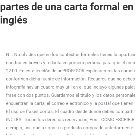
partes de una carta formal en
inglés
N. . No olvides que en los contextos formales tienes la oportunidad de poner en práctica tu vocabulario y utilizar la lógica del idioma para organizar tus ideas. Utiliza un lenguaje sencillo, con frases breves y redacta en primera persona para que el mensaje tenga fluidez. Los horarios de las clases individuales son flexibles, puedes programarlas de lunes a domingo de 7:00 a 22:00. En esta lección de unPROFESOR explicaremos las características de las cartas, centrándonos en las partes de una carta formal para que, así, conozcas todos los elementos que conforman dicha fuente de información. Recuerda que no debes utilizar un lenguaje informal, como las contracciones. Tu dirección de correo electrónico no será publicada. Al final de la infografía hay un cuadro muy útil en el que incluyo algunas palabras coloquiales con su equivalente más formal, por ejemplo, «let» vs «allow» o «permit«. En todos los casos, se cerrará la frase con dos puntos. Guardamos el título y los datos personales en la esquina superior izquierda. Según su propósito existen una serie de textos de uso social, entre los que se encuentran la carta, el correo electrónico y la postal que tienen un fin específico y siguen un modelo pactado por los miembros de una sociedad. Ahora es momento de firmar tu carta. 2 – El uso de frases cortas. El cuadro desde donde debes compartir este post es como este: Si quieres conseguir un montón más de infografías como esta, pincha en INFOGRAFÍAS DE SILA INGLÉS. Todos los derechos reservados, Post: CÓMO ESCRIBIR UNA CARTA INFORMAL EN INGLÉS 〉. También podemos referirnos a una situación conocida por el destinatario, por ejemplo, una queja sobre un producto comprado anteriormente. Copyright © 2012 – 2023 Aprende Inglés Sila. [19] El inglés, al extender Inglaterra su lengua por todo el mundo (Imperio británico), y al convertirse los Estados Unidos en la mayor potencia económica y … Puede que creas que las cartas no tienen el mismo peso que hace unos años, sin embargo, y a pesar de la irrupción de la tecnología, las cartas siguen siendo el medio de comunicación más acertado en muchas ocasiones. Guarda mi nombre, correo electrónico y web en este navegador para la próxima vez que comente. quien te puede bendecir es Jesuscristo , quien murio por ti. Escribir una carta formal en inglés de forma adecuada puede llegar a ser tan importante como para ayudarte a conseguir ese ascenso que tanto esperas, sigue estos consejos y mira … No emplear expresiones informales, como: jergas populares, signos y /o chistes; se puede entender como de mal gusto. As a recent architecture graduate from Navarra University with a certificate in urban mobility, I am sure my skills will help Credence Consultant deliver on all your business metrics in 2019. Una carta formal debe contener las siguientes 8 partes bien diferenciadas: 1 – Membrete 2 – Destinatario 3 – Fecha 4 – Encabezamiento 5 – Introducción 6 – Cuerpo 7 – Despedida 8 – … . Es decir, de la siguiente forma: Dear Giles, Dear Nicole, Una vez ya terminado el saludo en cuestión, tanto en las cartas formales como en las informales en inglés, pasamos a escribir … Estructura de una carta comercial en inglés. Este ejemplo de carta formal en inglés sirve para saber plantear una carta de este tipo y evitar errores comunes, así como realizar un saludo, primer párrafo y despedida adecuados. Letter of apology . La estructura general de una carta comercial en inglés debe r