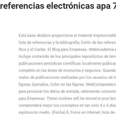
referencias electrónicas apa 
Esta base dedatos proporciona el material imprescindible para los estudiantes que estudian aspectos del comportamiento y la interacción humanos. Cuál es la diferencia entre la lista de referencias y la bibliografía, Estilo de las referencias APA: Séptima edición. ), Tesauro especializado en filosofía, con enfoque de género, Visiones transversales de Puerto Rico y el Caribe. El Blog para Empresas. WebAcademia.edu is a platform for academics to share research papers. Sea cual sea la razón que te trajo aquí pues ¡Bienvenido(a)! Incluye contenido de los principales repositorios de temas como arXiv, así como revistas de acceso abierto. Esta base de datos proporciona texto completo activo a publicaciones periódicas científicas localmente publicadas por editoriales e instituciones académicas en el Reino Unido y la República de Irlanda. A. Es una base de datos en texto completo en las áreas de economía y negocios. Quando existir mais do que um autor, usar e antes do nome do último autor. Los títulos se seleccionan basados en las búsquedas reales de publicaciones realizadas por los usuarios de la biblioteca y contienen muchos títulos recomendados por Bowker's Revistas para bibliotecas. Configuración de tablas y figuras, Ejemplos, Color en las figuras. WebComputadora, computador u ordenador [1] [2] [3] es una máquina electrónica digital programable que ejecuta una serie de comandos para procesar los datos de entrada, obteniendo convenientemente información que posteriormente se envía a las unidades de salida. Protocolo para visitar la biblioteca. El Blog para Empresas. These cookies will be stored in your browser only with your consent. (AÃ±o). Si tiene tiempo, la recomendación es dividir los módulos por día, de esta manera comprenderá mejor los conceptos en tan solo 4 o 5 días. Journal of Educational Computing Research, 17 El tiempo transcurrido entre dos pasos sucesivos del Sol por el equinoccio medio. (Fecha).Â, Foros en internet, lista de direcciones electrÃ³nicas y otras comunidades en lÃ­nea: Autor, (DÃ­a, Mes, AÃ±o) TÃ­tulo del mensaje [DescripciÃ³n de la forma] Recuperado de htpp://wwwâ¦, _____________________________________________. Web7. Orden de las páginas, Configuración de la página de título, Encabezado, Espaciado, Márgenes, Alineación y Sangría, Títulos, Plantillas. ProQuest Agriculture Journals ofrece el texto completo, así como imágenes completas de revistas como Agricultural Research, Forest Products Journal, Journal of Animal Science, Journal of Soil and Water Conservation y Plant Plant Physiology. Apellido del autor y luego va coma, Nombre del autor abreviado con punto. El manual APA establece las siguientes directrices para incluir una fuente con un dato faltante tanto en la lista de referencias como en el proyecto: En caso tal de que desee presentar su proyecto con Normas APA – Séptima edición, le recomendamos que este atento a los diferentes cambios en las citas textuales, los cuales podrá conocer a continuación en la siguiente tabla: Programas como Word, LibreOffice o plataformas electrónicas como Documentos de Google o Microsoft Office conocen la importancia de las Normas APA 