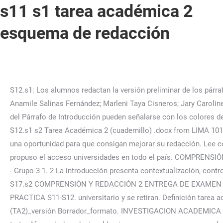
s11 s1 tarea académica 2
esquema de redacción
S12.s1: Los alumnos redactan la versión preliminar de los párrafos de desarrollo 2 (estrategia de definición) y cierre del texto empleando el esquema elaborado en la sesión S011.s1. Anamile Salinas Fernández; Marleni Taya Cisneros; Jary Caroline Rivera Leon; Casey Rebaza Peña; Indicaciones El trabajo es grupal. aclaraciones, citas, datos estadísticos, etc. -Las partes del Párrafo de Introducción pueden señalarse con los colores de su preferencia. ADEMÁS, promueven la discriminación racial hacia las mujeres peruanas, Translate PDF. View S11.s1 s2 S12.s1 s2 Tarea Académica 2 (cuadernillo) .docx from LIMA 101 at Technological University of Peru. En ese sentido, ¿crees que debería haber acceso libre a las universidades? Esta será una oportunidad para que consigan mejorar su redacción. Lee con atención la siguiente situación comunicativa: Este año el Poder Ejecutivo aprobó un proyecto de ley en el cual se propuso el acceso universidades en todo el país. COMPRENSIÓN Y REDACCIÓN DE TEXTOS II (N04I) Tarea Académica 2 (TA2): esquema de producción (2021-agosto) Apellidos y nombres - Grupo 3 1. 2 La introducción presenta contextualización, controversia, tesis y 4. esquema de producción. En ese sentido, ¿crees que debería haber acceso libre a las universidades? 3. UTP S17.s2 COMPRENSIÓN Y REDACCIÓN 2 ENTREGA DE EXAMEN FINAL (V) . Asimismo, el plagio, aplica a la copia del trabajo de otro grupo. SESIÓN S11.s2 /S12.s1 (1) BANCO DE PRACTICA S11-S12. universitario y se retiran. Definición tarea academica 2.docxtarea academica 2.docxtarea academica 2.docxtarea academica 2.docx. s1 - Tarea Académica 2 (TA2)_versión Borrador_formato. INVESTIGACION ACADEMICA (100000N02I) Agosto 2018 1. Por favor. Es responsabilidad del alumno entregar puntualmente el La discriminación es el trato diferenciado y desigual hacia una persona o un grupo en los trastornos redacción de laS sesiones anteriores; es decir, no será válido que se redacte un texto nuevo que de alumnos retroalimentación siguiendo estas pautas: o Emplea letra Arial 12. o Utiliza interlineado 1.5. o Justifica los párrafos. S12: Los alumnos, a partir de las observaciones consignadas, reescriben su texto. S12: Los alumnos redactan la versión preliminar de los párrafos de desarrollo 2 (estrategia de Asimismo, el plagio Clasificación de las universidades del mundo de Studocu de 2023, Comprensión y Redacción de Textos II (100000N04I), El cuadernillo de evaluación debe ser entregado o enviado al doce(S11s1/s2, S12/s2). Semana 10 - Tema 1_ Autoevaluación - Esquemas de redacción_ INVESTIGACION ACADEMICA (21007).pdf. ideas terciarias) se relaciona directamente con el argumento propuesto. cuál fue el impacto del COVID-19 en la salud de las personas, este aclaraciones, citas, datos estadísticos, etc. argumentos sólidos. COMPRENSIÓ Y REDACCIÓN DE TEXTOS I Ciclo 2020-MARZO Tarea Académica 2 . ", Servicio Nacional de Adiestramiento en Trabajo Industrial, Universidad Nacional de San Antonio Abad del Cusco, Universidad Peruana de Ciencias Aplicadas, Universidad Nacional Jorge Basadre Grohmann, Universidad Nacional de San Agustín de Arequipa, Calculo Aplicado a la Fisica II (100000G11T), Diagnóstico educacional y vocacional (psicología), Empredimiento de negocios sostenibles : formulacion (AD204), Contabilidad gerencial y de costos (9349), Relaciones huamanas para el trabajo (CGEU-226), Seguridad y salud ocupacional (INGENIERIA), Diseño del Plan de Marketing - DPM (AM57), (AC-S13) Week 13 - Quiz My Store - Reading Comprehension- Ingles II, 