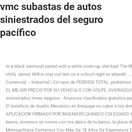
vmc subastas de autos
siniestrados del seguro
pacífico
In a black swimsuit paired with a white cover-up, she kept The Margot Affair by Sanaë Lemoine, in hand for the day at the shore. Sarah Jessica Parker and Matthew Broderick let their eldest child, James Wilkie stay out late on a school night to attends … James Wilkie Broderick. Úsalos solicitando el servicio con mínimo 2 horas de anticipación. Atencion Residencial - Comercial – Industrial | En caso de PÉRDIDA TOTAL, podremos optar libremente por reparar tu auto o declararlo en PÉRDIDA TOTAL. Venda su vehículo averiado o siniestrado: OBTENGA EL MEJOR PRECIO POR SU VEHÍCULO CON GOLPE, AVERIADO/ROTO. Además, en la app Mi Espacio Pacífico puedes revisar las fechas de tu ciclo de facturación. Websubasta de vehiculos siniestrados rimac seguros - Anuncios clasificados gratuitos para la compra-venta de autos en Peru. — De ocurrir cualquier siniestro amparado en tu póliza, tendrías que asumir el pago del. El beneficio de Auxilio Mecánico en Arequipa no cubre a los distritos de Sabandia, Characato, Yura, Uchumayo, Mollebaya. OTORGAMOS SERVICIO DE APLICACION Y CONSTANCIA DE APLICACION FIRMADO POR INGENIERO QUIMICO COLEGIADO Y HABILITADO. https://quibal-cars.com.mx/. Si ya tienes una póliza de seguro de auto con nosotros y necesitas endosarlo al banco, envíanos un correo con los datos de tu banco, la placa de tu auto y tu DNI al correo contactodirecto@pacifico.com.pe. Desde Nuestro Servicio Técnico De Termas En Lima Metropolitana Contamos Con Más De 18 Años De Experiencia En El Sector De Reparación De Termas. Tu ejecutivo del área de Pérdidas Totales te informará el tiempo que tu financiera ha determinado para este trámite. (¯`•¸ Reparacion Y Mantenimiento Sole •´¯) All Right Reserved. (¯`•¸ Reparacion Y Mantenimiento Ilumi •´¯) Lista del artículo: - Apple iPhone 7 Plus, Apple iPhone 7, Samsung S7 Edge, Samsung S7, Apple iPhon ... Buenos días Sra. Centro de Ayuda Comprador . Nosotros asumiríamos los US$ 1800 restantes, dando como total los US$ 2,000 de la reparación. Hasta el kilómetro 130 de la panamericana sur. Www.Americanservice.Pe (¯`•¸ Reparacion Y Mantenimiento Ecole •´¯) (¯`•¸ Reparacion Y Mantenimiento Ilumi •´¯) Ricardo Palma 636 - Miraflores Las principales coberturas son: Robo o hurto: posesión física total del auto asegurado como consecuencia de robo o hurto. No Lo Piense Mas, Somos La Empresa Pionera En Servicio Técnico A Domicilio, Ofrecemos Paquetes Completos De Mantenimiento , Instalación , Reparación Y Pintura En Toda Marca Modelo De Termas. Old Ski Lift Bubble For Sale, Celebrity Photos: Sarah Jessica Parker with her son James Wilkie Broderick. //Servicio Tecnico Autorizado Samsung //Servicio Tecnico Autorizado Samsung El seguro de autos protege a tu vehículo cubriendo gran parte de los gastos que sean necesarios para atenderte en caso de algún accidente. Ricardo Palma 636 - Miraflores James Wilkie Broderick Bio, Wiki James Wilkie Broderick was born on 28 October 2002, in Manhattan, New York City. Dongpeng Debao Commercial Center. //Servicio Tecnico Autorizado Coldex Servicio Autorizado Chorrillos – Servicio Autorizado Miraflores – Servicio Autorizado San Borja – Servicio Autorizado San Isidro – Etc. Por ello, las aseguradoras incluyen el servicio de asistencia o defensa jurídica y legal a autos siniestrados. //Servicio Tecnico Autorizado Sub-Zero . Es únicamente después qu