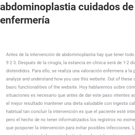
abdominoplastia cuidados de
enfermería
Antes de la intervención de abdominoplastia hay que tener todo preparado para luego tener una buena recuperación. Gastrostomía; Nutrición enteral; Cuidados de enfermería; Estoma; PEG 9 2 3. Después de la cirugía, la estancia en clínica será de 1-2 días. Tampoco el ejercicio, que fortalece los músculos rectos abdominales, pero no los puede reparar en el caso de estar distendidos. Para ello, se realiza una valoración enfermera a la paciente mediante el modelo de las catorce necesidades básicas de Virginia . We also use third-party cookies that help us analyze and understand how you use this website. Out of these cookies, the cookies that are categorized as necessary are stored on your browser as they are essential for the working of basic functionalities of the website. Hoy hablaremos sobre cómo se corrigen los pezones invertidos y por qué debes estar atenta si esto te ocurre. Si estas en alguna de estas dos situaciones es necesario que antes de dar este paso intentes adelgazar y aproximarte al que sería tu peso normal, pues solo de este modo será eficiente. Será fundamental para conseguir el mejor resultado mantener una dieta saludable con ingesta calórica adecuada. Cuidados pre operatorios: Tener una dieta saludable y rica en vitaminas días previos a la cirugía. Lo más habitual tan concluir la intervención es que el paciente esté internado entre 2-4 días. Actualmente la mayoría de los servicios de salud cuentan con un aplicativo de gestión de cuidados, pero el hecho de no tener informatizados los registros no exime de llevar a cabo el trabajo de forma planificada, por lo que sería necesario plasmar en papel todas y cada una de . Habrá que posponer la intervención para evitar posibles infecciones. Leer más », Beneficios de una operación de rinoplastia, Cirugía secundaria mamaria: Una nueva oportunidad, Cuidados pre y postoperatorios de la mentoplastia. La coloquialmente conocida como zona de la “barriguita” es muy difícil de recuperar tras pérdidas masivas de peso o embarazos. Cuidados postoperatorios de una abdominoplastia. Por Dr. Antonio Espinosa de los Monteros 2023-01-09 . ¿Cómo incorporarse a la vida previa a la intervención de abdominoplastia? Reposo relativo. Jesús Antonio Sáez Crespo, Mariano Castro Molina y Mercedes Martínez Piédrola f 62 Cuidados de Enfermería en el Maltrato Infantil En cuanto a los agresores, y sin desglosar los tipos de maltrato: • el padre (27,7%), • la madre (22,7%). Ya en la primera cura notarás una gran mejoría en . De esta manera evitamos problemas en la cicatriz de la abdominoplastia. Acumulaciones de líquido. O procedimento de abdominoplastia é indicado em casos de envelhecimento, excesso de pele devido à grande perda de peso ou então resultante de gestações. Los tatuajes pueden ser muy atractivos, pero también nuestra peor pesadilla. La abdominoplastia o tummy tuck es una cirugía plástica que se realiza con la finalidad de remover el exceso de grasa y de piel del abdomen, ayudando a disminuir la flacidez y haciendo con que el abdomen quede plano y duro, dándole forma a la cintura. Juan Zufia - Implantes dentalesDr. diagnosticó secuela de abdominoplastia y le reco-mendó esperar para corregir la cicatriz umbilical. La extracción de los puntos comienza al final de la primera semana, después de la operación, y todos los puntos habrán sido extraídos a las dos semanas de la misma. En el proceso de cambio de género en hombres t