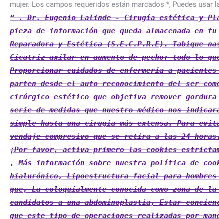
, Dr. Eugenio Lalinde - Cirugía estética y Pl
pieza de información que queda almacenada en tu
Reparadora y Estética (S.E.C.P.R.E). Tabique na
Cicatriz axilar en aumento de pecho: todo lo qu
Proporcionar cuidados de enfermería a pacientes
parten desde el auto reconocimiento del ser com
cirúrgico estético que objetiva remover gordura
serie de medidas que nuestro médico nos indicar
simple hasta una cirugía más extensa. Para evit
vendaje compresivo que se retira a las 24 horas
¡Por favor, activa primero las cookies estricta
, Más información sobre nuestra política de cookies, Cirugía plástica y medicina estética en Sevilla, Rejuvenecimiento vaginal con ácido hialurónico, Lipoestructura facial para hombres Agualipo, La abdominoplastia o cirugía de abdomen, es una intervención quirúrgica con la que, La coloquialmente conocida como zona de la “barriguita” es, Cuidados previos a la cirugía de abdomen (abdominoplastia), Los pacientes candidatos a una abdominoplastia, Estar concienciado de que el postoperatorio, aunque no será doloroso, es. LOGIN. No obstante, cabe matizar que este tipo de operaciones realizadas por manos expertas apenas presentan complicaciones, y si surge alguna, suele ser leve. Docente do Centro de Ensino Superior dos Campos Gerais. Cómo prepararse para una abdominoplastia. Hola. Por un lado, lo más importante es tener soporte familiar o ayuda de amigos. It is mandatory to procure user consent prior to running these cookies on your website. Así como tener cuidado con los tubos de los drenajes para evitar tirones. Queremos aclarar algunas dudas sobre este proceso; por eso respondemos a las siguientes preguntas sobre la mastectomía masculinizante. Mejorar el estado de la piel. Las cuatro intervenciones de cirugía plástica más populares, Cuatro cirugías para rejuvenecer tu rostro. Una vez pasado el tercer mes postoperatorio se retiran las restricciones de actividad física y se realiza unas recomendaciones de vida saludable: La recuperación tras abdominoplastia es una de las grandes preocupaciones de las pacientes que quieren realizarse una abdominoplastia en Madrid. Llevamos muchos años tratando a pacientes con óptimos resultados y en este artículo queremos contaros como lo conseguimos. ¿Cuál es la mejor técnica de aumento de pecho con grasa? A estas alturas la vida podrá ser exactamente igual que antes de la intervención y la recuperación estará superada. Lo habitual es retirar la medicación en el postoperatorio temprano. sobre todo en los últimos tres meses en los que el. Mestre em Enfermagem. Puede caminar siempre con la cadera flexionada para ir al baño e incorporarse al sillón. Rosa A. Zarate Grajales 1. Ejercicio moderado. La hernia abdominal representa un problema de salud, el cual afecta el desarrollo de las actividades cotidianas. ¿Cuál es la mejor técnica quirúrgica en un aumento de pecho? Estos detalles nos harán comprender las necesidades que tendremos en la recuperación. Pienso realizarme está cirugía en un mes y medio aproximadamente, mí peso está 10 Kg por encima del peso recomendado, debería bajar de peso antes de la cirugía? Debemos usar una esponja para mantener una higiene mínima. Tomar medicamentos según preescripción (evitar antiagregantes plaquetarios) Higiene personal noche anterior y el día de la intervención con champú para niños. NOC: (1008) Estado nutricional. Postoperatorio temprano. Se pauta la misma medicación que en el hospital, pero vía oral. These cookies do not store any personal information. Fazemos parte da "Iniciativas Inovadoras Nursing Now Brasil", Caminhos que se cruzam: jovem tem vida salva por técnica de enfermagem que passava por local de acidente de trânsito, Cofen protocola no STF ofício solicitando validação da lei do Piso Salarial, Senado vota PEC do piso da enfermagem nesta terça-feira, Aprovada PEC para pagamento do piso da enfermagem, Repasses de R$ 2 bilhões atenderão Santas Casas e o piso da enfermagem, Estudante de enfermagem tem rosto cortado enquanto dormia durante viagem em ônibus, Cofe