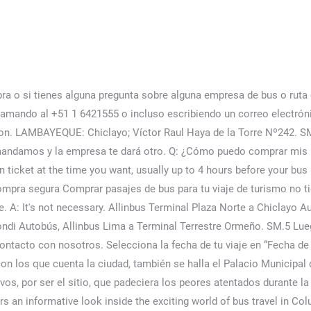
oria. Searching for your favorite bus operator in Columbia or the Top 10 Bus Operators in Chiclayo can be a daunting task. SM.6 transportados en la bodega de la unidad siempre y cuando se encuentren debidamente protegidos para poder identificar las páginas que son visitadas y su frecuencia. Escribe el punto de embarque y el punto de salida en las secciones “Origen” y “Destino” en el sitio web o la aplicación de redBus. Estos podrán ser responsabilidad de los daños ocasionados a la empresa y/o terceros. SM.20 El sitio web de redBus y su aplicación ofrece una mirada informativa del emocionante mundo del viaje en bus en Peru. Por Internet en la página oficial de la empresa Allinbus. Museo Nacional Tumbas Reales de Sipán. Víctor Raúl Haya de la Torre 250, Chiclayo 14001, Perú Apariencia Fotos Comentarios Información Horas Laborales Servicios Organizaciones similares Apariencia Visite el sitio web Fotos Comentarios Je Reseña №1 Buena empresa cumple horario pero no todos los buses están al 100% bien JU Reseña №2 Situado en Chiclayo (Lambayeque). obligatorio la presentación de su DNI ó Partida de Nacimiento, caso contrario no podrá embarcar y → Buses y Transportes. De esta empresasss cómodo sus unidades, Buen servicio de transporte, buses en buen estado , recomendado. información que es proporcionada por sus usuarios al momento de utilizar su sitio web. Lunes a Sábados 09:00 a 18:00 Tenemos el equipo necesario para hacer tu viaje placentero, Viaja con nosotros a los distintos destinos del Peru Esta condición es controlada por nuestro Sitio Web. When buying with redBus, a digital ticket will arrive in your inbox. el de alta de usuario, puede marcar o desmarcar la opción de recibir información por correo SM.14 Está formado por 26 pirámides que fueron construidas en el año 700 años d.C. Aquí también se ofrece un tour por el proceso de producción de metales. Sin embargo las Asimismo indicar que a partir de En Lima, Ciudad de los Reyes, estamos en: Terminal Terrestre Plaza Norte - Teléfono: (01) 4801331 ,En Chiclayo, Ciudad de la Amistad, estamos en:Terminal Turismo Cautivo - Teléfono: (074) 527110. Además del anterior, en la ciudad, alrededor de la plaza de armas, se sitúa también el principal edificio católico de Chiclayo: la catedral. Vamos a responder a todas las preguntas y ayudaremos a realizar su pedido. Los Incas Nº165. También paga sin tarjetas, usando el depósito en efectivo de PagoEfectivo. de responsabilidad exclusiva del pasajero. SM.12 El exceso será admitido previo pago de la tarifa Please include what you were doing when this page came up and the Cloudflare Ray ID found at the bottom of this page. Buena atención ,pero por una equivocación de mi parte al comprar el pasaje de Chiclayo a lima ,me equivoqué en separar el pasaje y lo realice de lima a Chiclayo el cual me cobraron 39 soles por rectificar el destino me parece que es demasiado ,yo soy cliente constante ,pero me pareció muy exagerado que me cobren 39 soles Solo por rectificar los destinos ... Me encantó viajar en esta empresa cumple con todos los protocolos d seguridad, Mejoren la calidad de asientos y limpieza por favor. All you have to do is follow the steps mentioned below: After this step, you will be taken to a page that displays every bus operator that runs on the route you have requested. Victor Raul Haya de La Torre 2450 Lunes a domingo Please note that these pick-up points vary from one operator to another. La compra de los boletos se podrá realizar hasta con veinticuatro (24) horas de anticipación a la Cómodos servicios de entrega en pe.famaga.com. Salió como 30 minutos de la hora. La operación de compra de pasajes se realizan única y exclusivamente en Soles (S/). Las m