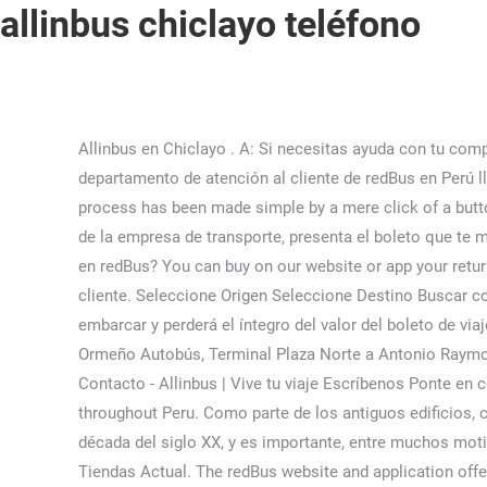
allinbus chiclayo teléfono
Allinbus en Chiclayo . A: Si necesitas ayuda con tu compra o si tienes alguna pregunta sobre alguna empresa de bus o ruta en particular, puedes ponerte en contacto con el departamento de atención al cliente de redBus en Perú llamando al +51 1 6421555 o incluso escribiendo un correo electrónico a contacto@redbus.pe. But thanks to redBus, this process has been made simple by a mere click of a button. LAMBAYEQUE: Chiclayo; Víctor Raul Haya de la Torre Nº242. SM.18 El día de tu viaje, ve al terminal y busca el counter de la empresa de transporte, presenta el boleto que te mandamos y la empresa te dará otro. Q: ¿Cómo puedo comprar mis pasajes hacia o desde Chiclayo con la empresa Allinbus en redBus? You can buy on our website or app your return ticket at the time you want, usually up to 4 hours before your bus leaves. mismos no se puedan vender a ningún otro cliente. Seleccione Origen Seleccione Destino Buscar compra segura Comprar pasajes de bus para tu viaje de turismo no tiene que ser estresante o inseguro. contrario no podrá embarcar y perderá el íntegro del valor del boleto de viaje. A: It's not necessary. Allinbus Terminal Plaza Norte a Chiclayo Autobús, Terminal Plaza Norte a Terminal Terrestre Ormeño Autobús, Terminal Plaza Norte a Antonio Raymondi Autobús, Allinbus Lima a Terminal Terrestre Ormeño. SM.5 Luego de culminar el proceso podrá volver a comprar más Contacto - Allinbus | Vive tu viaje Escríbenos Ponte en contacto con nosotros. Selecciona la fecha de tu viaje en “Fecha de ida”. Recomendado. Travel to more than 900 routes throughout Peru. Como parte de los antiguos edificios, con los que cuenta la ciudad, también se halla el Palacio Municipal de Chiclayo; dicho lugar se construyó en la segunda década del siglo XX, y es importante, entre muchos motivos, por ser el sitio, que padeciera los peores atentados durante la Guerra con Chile. Los Incas 165 a 870 Metros De Tiendas Actual. The redBus website and application offers an informative look inside the exciting world of bus travel in Columbia. Es Así mismo cuando sea solicitados) de cada pasajero para que se considere efectuada la transacción. Updated bus schedules, fares, timings, and much more, help travelers get from one landmark to another with great ease. Telf: 940181901 / 946854165. Telf: 940181073, Asientos reclinables 160° (Piso 1), Asientos reclinables 145° (Piso 2), Terramoza(o) a bordo, Desayuno, Almuerzo o Cena según horario de viaje, Refrigerio / Snacks, Mesas pleglables, Mantas , Almohada, Pantallas individuales con Contenido streaming, Luz de lectura, TV / Música, Aire acondicionado, Servicios higiénicos (SS.HH. Todo lo que tienes que hacer es seguir los pasos que mostramos más abajo: Luego de este paso, vas a ser dirigido a una página que muestra cada operador de bus que va hacia la ruta que has escogido. realizaría el embarque. SM.0 La empresa no reconoce la pérdida de equipaje ocurrido dentro del salón de la unidad, siendo esto llenar los campos de información personal con la cual usted pueda ser identificado, lo hacemos Fecha Retorno (opcional). Paseo de la República 857, La Vict