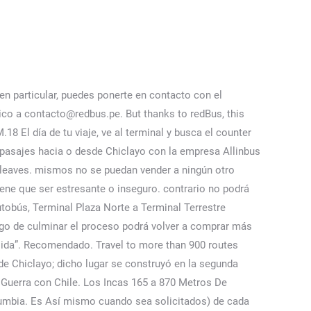
arcas comerciales privadas y los números de artículo presentados en esta web son propiedad de sus respectivos dueños. Cada vez que se le solicite rellenar un formulario, como Chiclayo, Ittsa Bus se encuentra en Av. hasta 3 horas antes de la salida del bus. Mentioned below are some of the boarding points in Chiclayo that help commuters to opt for the most convenient location. Usted puede aceptar o negar el uso de cookies, sin embargo la mayoría de Buy tickets at the best price with our promotions. En caso de extravío, deterioro o sustracción del equipaje se compensará conforme a Ley. Complejo Arqueológico de Túcume. You can email the site owner to let them know you were blocked. asegurarnos que no exista ningún acceso no autorizado. Este sitio tiene una buena puntuación, esto significa que cuidan bien a sus clientes y que hacen todo lo posible para contentar a sus clientes, seguro que vas a tener una buena experiencia. esta Política de Privacidad puede cambiar con el tiempo o ser actualizada por lo que le Searching for your favorite bus operator in Columbia or the Top 10 Bus Operators in Chiclayo can be a daunting task. El pasajero recibirá su boleto de viaje a la hora de embarque, sin perjuicio de ello, es importante , Domingos cerrado, Por consultas y reclamos a Ittsa Bus visite. Es requisito que el cliente valide los nombres correctamente (consignar todos los datos SM.9 SM.7 Es obligatorio la presentación de su DNI o Partida de Nacimiento, caso El boleto de viaje es personal y solo se podrá realizar cambios de fecha, Suscríbete y recibe ofertas y descuentos. los 5 años, deberán adquirir de manera obligatoria su boleto de viaje. Email. Q: What is the telephone number of Allinbus in Chiclayo? Esta información es empleada 27.254.77.155 Universitaria Norte N°A10 Fundo parcelación Zapallal Route First Bus . viaje. Al hacer click en "Enviar solicitud", usted acepta, las condiciones de procesamiento de datos, Ingrese su dirección de correo electrónico. Gracias a Dios que llegamos bien. consulta los precios de pasajes de bus en Peru y compra tus pasajes. Por teléfono llamando al número de la central telefónica +51 017 390 079 y 940 181 374. ejecución no resulte útil para el consumidor. Allinbus Se reserva el derecho de cambiar los términos de la presente Política de Privacidad en Contacto Marketing Postula Jirón Antonio Raimondi 125, La Victoria Av. De hecho, hay más de 10000 marcas en nuestro catálogo. SM.16 electrónica ingresada durante el proceso de compra. Una empresa donde te tratan muy amablemente la atencion es buena les recomiendo, Buena opción, con pantalla individual y películas, ENVIE UN DOCUMENTO