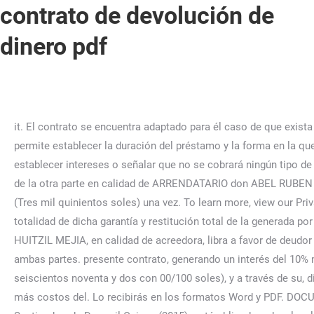
contrato de devolución de
dinero pdf
it. El contrato se encuentra adaptado para él caso de que exista más de una persona que preste el dinero, o más de una persona que reciba el dinero en préstamo; el contrato también permite establecer la duración del préstamo y la forma en la que el dinero puede ser devuelto (por ejemplo en efectivo o a través de transferencia bancaria); de igual forma se pueden establecer intereses o señalar que no se cobrará ningún tipo de interés. adquisición de un terreno agrícola ubicado en Provincia de Cañete, Distrito de PRIMERO.-. 3 Del distrito de Juliaca y de la otra parte en calidad de ARRENDATARIO don ABEL RUBEN CALIZAYA LLAQUI . En el caso específico del código civil federal, artículos 2384 al 2397. CELESTINO CANO ENCISO. 3500 (Tres mil quinientos soles) una vez. To learn more, view our Privacy Policy. CUARTO.- El señor ANGEL EMILIO HUELITL MEJIA, en calidad de deudor solidario, se compromete a pagar la totalidad de dicha garantía y restitución total de la generada por dicha compraventa, así como sus intereses generados hasta que se finiquite la totalidad del adeudo, a la señora ZENAIDA HUITZIL MEJIA, en calidad de acreedora, libra a favor de deudor un pagaré, la cual se devolverá al momento de que este haga el pago íntegro de dicha cantidad, así como lo convenido por ambas partes. presente contrato, generando un interés del 10% mensual. T del proyecto de Habilitación Urbana Progresiva San isidro de Pimentel, por la, suma de S/ 7,692.00 (siete mil seiscientos noventa y dos con 00/100 soles), y a través de su, disposición cuarta estableció el pago de costas del procedimiento por la suma de S/ 36.00, (treinta y seis con 00/100 soles), más costos del. Lo recibirás en los formatos Word y PDF. DOCUMENTO PRIVADO DE DEVOLUCIÓN DE DINERO ANTICRÉTICO. En la Ciudad de Panama a los Veintidos (22) días del mes de Septiembre de Dos mil Quince (2015). está obligado a devolver la cantidad de s/. CUARTO: A la firma del presente contrato el señor RAUL BEJAR CABALLERO, Conste por el presente documento, al que le damos todo el valor legal, de una parte la señora CARMEN AMELIA PINELO MOLINA, identificada con DNI Nº 23811849; con domicilio en el Psje. El contrato de préstamo de dinero o contrato de mutuo, es un contrato mediante el cual una de las partes (persona que presta el dinero o mutuante) transfiere a otra (persona que recibe el dinero en préstamo o mutuario) la propiedad de una suma de dinero, por su parte, quien recibe el dinero en préstamo contrae la obligación de devolverlo.La devolución puede hacerse cuando sea requerida . El contrato de préstamo de dinero o contrato de mutuo, es un contrato mediante el cual una de las partes (persona que presta el dinero o mutuante) transfiere a otra (persona que recibe el dinero en préstamo o mutuario) la propiedad de una suma de dinero, por su parte, quien recibe el dinero en préstamo contrae la obligación de devolverlo. con domicilio en el Psje. To browse Academia.edu and the wider internet faster and more securely, please take a few seconds to upgrade your browser. Our partners will collect data and use cookies for ad targeting and measurement. presente contrato. Este documento está diseñado para formalizar un préstamo entre particulares, por ejemplo cuando una persona presta una cantidad de dinero a algún familiar o un amigo; no obstante, también está diseñado para formalizar un préstamo en el que una o ambas partes son personas morales. SEGUNDO.- Mismo que desprendería un interés del 6% mensual a la totalidad de dic