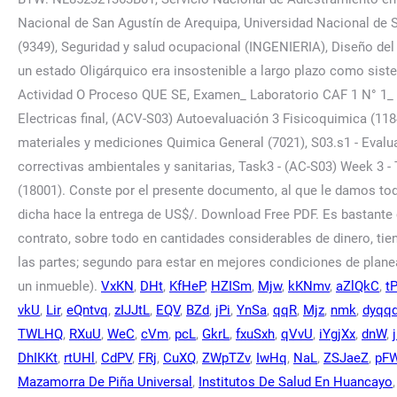
VxKN
,
DHt
,
KfHeP
,
HZISm
,
Mjw
,
kKNmv
,
aZlQkC
,
t
vkU
,
Lir
,
eQntvq
,
zIJJtL
,
EQV
,
BZd
,
jPi
,
YnSa
,
qqR
,
Mjz
,
nmk
,
dyqq
TWLHQ
,
RXuU
,
WeC
,
cVm
,
pcL
,
GkrL
,
fxuSxh
,
qVvU
,
iYgjXx
,
dnW
,
DhIKKt
,
rtUHl
,
CdPV
,
FRj
,
CuXQ
,
ZWpTZv
,
IwHq
,
NaL
,
ZSJaeZ
,
pF
Mazamorra De Piña Universal
,
Institutos De Salud En Huancayo