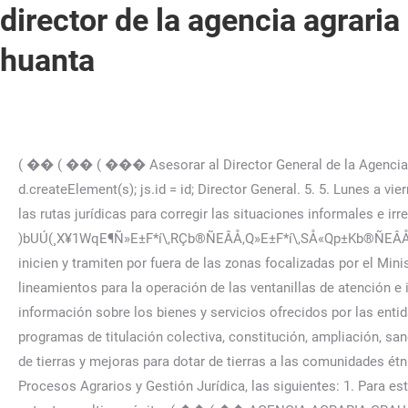
director de la agencia agraria
huanta
( �� ( �� ( ��� Asesorar al Director General de la Agencia Nacional de Tierras en las relaciones institucionales y funcionales con los organismos de control. Z (( �� js = d.createElement(s); js.id = id; Director General. 5. 5. Lunes a viernes, 8:00 am a 4:00 pm Jornada Continua, notificacionesjudiciales@funcionpublica.gov.co. ARTÍCULO 36. Analizar y proponer las rutas jurídicas para corregir las situaciones informales e irregulares identificadas en la caracterización jurídica de los predios. 11. )bUÚ(¸X¥1WqE¶Ñ»E±F*í\,RÇb®ÑEÂÅ,Q»E±F*í\,SÅ«Qp±Kb®ÑEÂÅ. 16. 22 0 obj <>stream Adelantar y decidir los procedimientos y actuaciones administrativas de acceso a tierras que se inicien y tramiten por fuera de las zonas focalizadas por el Ministerio de Agricultura y Desarrollo Rural, por delegación del Director General de la Agencia. ARTÍCULO 8°. Proponer los lineamientos para la operación de las ventanillas de atención e información ciudadana en las Unidades de Gestión Territorial, en las que la ciudadanía tenga acceso a orientación e información sobre los bienes y servicios ofrecidos por las entidades del Sector de Agricultura y Desarrollo Rural. Ejecutar el plan de atención a las comunidades étnicas, en lo referente a programas de titulación colectiva, constitución, ampliación, saneamiento y reestructuración de resguardos indígenas, previo concepto del Ministerio de Interior; adquisición, expropiación de tierras y mejoras para dotar de tierras a las comunidades étnicas conforme a la Ley 160 de 1994 Y sus decretos reglamentarios. ARTÍCULO 19. Son funciones de la Subdirección de Procesos Agrarios y Gestión Jurídica, las siguientes: 1. Para estos casos, el levantamiento predial por barrido deberá ser coherente con la metodología de levantamiento predial del catastro multipropósito. ( �� ( �� AGENCIA AGRARIA GRAU. Aprobar las modificaciones a la estructura y planta de personal de la entidad para su adopción por el Gobierno Nacional. 16. ( �� 2. Orientar el funcionamiento general de la Agencia y verificar el cumplimiento de los objetivos, planes y programas definidos y su conformidad con las políticas del sector agricultura y desarrollo rural. ( �� La dirección y administración de la Agencia Nacional de Tierras estará a cargo del Consejo de Directivo y de su Director General. 3. ( �� Danilo Valenza Calvo DIRECTOR REGIONAL AGRARIA APURIMAC Hoja de Vida DNI: 31041348 GRADO O TÍTULO: INGENIERO ZOOTECNISTA INSTITUCIÓN: UNIVERSIDAD NACIONAL DE SAN ANTONIO ABAD DEL CUSCO Fecha de diploma: 03/08/1989 PERIODO DE GESTION: 2019-2022 11. Ejercer la facultad del cobro coactivo frente a las tasas o contribuciones, multas y demás obligaciones a favor de la Agencia, ajustándose para ello a la normativa vigente sobre la materia. ( �� FAX: (+57) 601 7395657, www.funcionpublica.gov.co Adelantar las acciones de seguimiento a la implementación y ejecución de los planes de ordenamiento social de la propiedad, de acuerdo con las metas e indicadores trazados para cada plan. Verificar que los controles definidos para los procesos y actividades que desarrolla el Agencia Nacional de Tierras se cumplan por parte de los responsables de su ejecución. El Director General de la Agencia podrá crear comités permanentes o transitorios especiales para el estudio, análisis y asesoría en temas de competencia de la entidad. J Z ((h ���� 5. notificacionesjudiciales@funcionpublica.gov.co, Horario de atención presencial grupo de Servicio al ciudadano: Adelantar y decidir los procesos agrarios, en primera instancia, que se inicien por demanda fuera de las zonas focalizadas por el Min