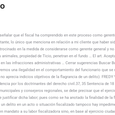
vo
“Actualidad Jurídica” T-182, Lima:2009. Esto... Ignorancia deliberada: tres elementos para acreditar dolo, TRÁFICO ILEGAL DE PRODUCTOS FORESTALES MADERABLES Y OBSTRUCCIÓN DEL PROCEDIMIENTO, Prisión preventiva para sujeto a quien se imputa haber violado a…, Imponen 85 jornadas comunitarias a sujeto que agredió a su conviviente…, Congresista propone incorporar agravante al delito de secesión (hacer independiente una…, Para la configuración del encubrimiento real, ¿el bien ocultado debe tener…, ¿Procede anotar embargo de un bien social cuando el obligado es…, Constitución de deuda por uno de los cónyuges no imposibilita que…, Jurisprudencia del artículo 315 del Código Civil.- Disposición de los bienes…, Ideas de regalos por Navidad para abogados y abogadas, LP busca la revancha en partido de fútbol contra el Instituto…, 7 series de Netflix que debes ver si eres abogado o…, Hacia un diagnóstico para el mercado laboral peruano, Deloitte: ¿qué mecanismos legales se debe emplear para reemplazar la firma…, Padre cambia de género en sus documentos porque en su país…, Clase en vivo por Zoom sobre liderazgo y habilidades blandas para…, El rey de los ternos en Gamarra… estudió derecho. Esto ocurre especialmente bajo el pretexto de no incurrir en la temida “omisión de actos funcionales” o “incumplimiento de deberes”, que incluso se suele confundir con otro tipo penal como el de “omisión de denuncia”, que está sancionado en el artículo 407 del Código Penal. ESPECIALISTA: PEREZ PEREA LLAJAIRA VALQUIRIA La gradación legal de la culpa B. “Los Ámbitos de competencia en los delitos de incumplimiento de deberes funcionales”. WebA su vez, el derecho disciplinario, versión del derecho administrativo sancionador, busca de modo general salvaguardar a la Administración de los comportamientos antiéticos de … Finalmente, en sentencia del 23 de julio de 2020 (expediente 23580) el Consejo de Estado aclaró que, si bien la institución del error como eximente de responsabilidad no se encuentra en la legislación, se trata de una figura de raigambre constitucional que desmitifica la responsabilidad objetiva en el derecho administrativo sancionatorio. relevantes y de importancia; y la culpa lata u omisión de la diligencia mínima exigible aún al hombre descuidado y (2017). Grijley. Miembro del Instituto Peruano de Derecho civil y árbitro internacional por el Instituto Peruano de Arbitraje. Señores magistrados el Ministerio Público no podrá probar que su patrocinado es autor del hecho investigado y en juico oral con los mismo medios probatorios ofrecidos por el Fiscal, se va a desbaratar su tesis incriminatoria, por lo que solicita la absolución de su patrocinado. Lex es un equipo de profesionales que reporta opiniones jurídicas y noticias de actualidad. 2.1.- ALEGATOS DE APERTURA DE LA FISCALÍA.-Este es un caso que hemos denominado “Amazonia Peruana Arrasada. Esto quiere decir que el resultado de no accionar de determinado funcionario, no puede quedar a la suerte de la conducta o accionar de otros funcionarios que, también tienen la obligación de realizar esa misma función, como es el caso, por ejemplo, de los regidores municipales o los consejeros regionales. 27414 CP: Danilo Rojas Betancourth: ““Sobre la noción de culpa y dolo, en Zoom: Clase en vivo sobre nulidad manifiesta y proceso de desalojo…. Tipo de material: Libro Editor: Cizur Menor (Navarra) : Thomson Reuters Aranzadi, 2013 Edición: 3a ed. [9], Asimismo, tenemos que el penalista Percy Revilla, destaca que: “En primer lugar, es necesario que el deber funcionarial esté especificado por la ley o por la normatividad reglamentaria”[10], asimismo dicho profesor, con acierto y en opinión que compartimos a plenitud, agrega: “En este sentido,