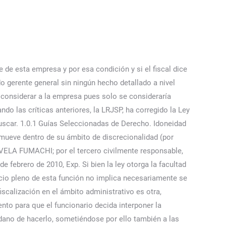
 es perfectamente posible afirmar la ilegalidad de un incumplimiento del deber si dicha obligación le está impuesta al funcionario público por la vía reglamentaria. Omisión de funciones, 3. Permitir enjuiciar penalmente la discrecionalidad del funcionario público, implicaría quitarle precisamente tal discrecionalidad. Asignatura: administrativo I, Profesor: , Carrera: Derecho, Universidad: UCM El dolo: conceptos clave - Apuntes de Derecho Administrativo - Docsity Prepara tus exámenes 1.1.1 Dolo malo en la Enciclopedia Jurídica Omeba. Examen JNJ: Veintiún preguntas sobre derecho constitucional. WebDolo y culpa administrativo - Definición. 36. condiciones personales y las circunstancias en que actuó; o sea, la conducta es culposa cuando el resultado dañino A. Y posteriormente analizar que este hecho culposo de la víctima no haya sido provocado por la WebEn el ámbito penal, se considera que hay dolo cuando el autor del delito obra de mala fe y sabe que comete un delito. agronegocios.co Tema(s): Sanciones … ( Lea : ¿La falta al deber funcional implica necesariamente una afectación a la función pública?) Ruth Stella Correa Palacio. En cuanto al delito de omisión o retardo de acto debido, el Art. Puede comprar su suscripción aquí o renovarla telefónicamente al. ... Es por eso que en nuestro país existe un organismo administrativo como es el Instituto Nacional de Defensa de la Competencia y de la. 172 del Código Penal sobre por delito de stalking dice que” Será castigado con la pena de prisión de tres meses a dos años o multa de seis a veinticuatro meses el que acose a una persona llevando a cabo de forma insistente y reiterada, y sin estar legítimamente autorizado, alguna de las … que consiste en no poner el cuidado en los negocios ajenos que este tipo de personas ponen en los suyos, y que en el De manera que sí se sigue empleando la expresión dolo eventual hay que tener en cuenta —para evitar mayores confusiones esa particularidad. Lea también: Descargue en PDF: «Manual de delitos ambientales», de César Ipenza Peralta, CORTE SUPERIOR DE JUSTICIA DE LORETO Sin embargo, recientemente esa postura fue modificada y en sentencia del 11 de junio de 2020 (expediente 21640) la misma Sección Cuarta reconoció que resultaban inadmisibles las figuras sancionadoras que no se basaran en la concurrencia de la culpabilidad del autor al incurrir en la conducta, tal como lo dispone el artículo 29 constitucional, lo que también ha llevado al desarrollo de la teoría de la exoneración de la sanción por existencia de error en el derecho aplicable. © 2023, Editorial La República S.A.S. Entrevista con…, Guido Croxatto: Todos los líderes que toman decisiones anti mercado son…. Para la culpa, de conformidad con el artículo 44 ibídem, en el cual se definen los conceptos de culpa gravísima y culpa grave. Se considera que existe culpa cuando quien cometió la infracción no buscó intencionalmente el resultado lesivo que provocó su accionar. Etiqueta: dolo. Descripción: 1070 p. ; 24 cm. En suma, el dolo es toda forma de artificios, engaños o de omisiones, reticencias d