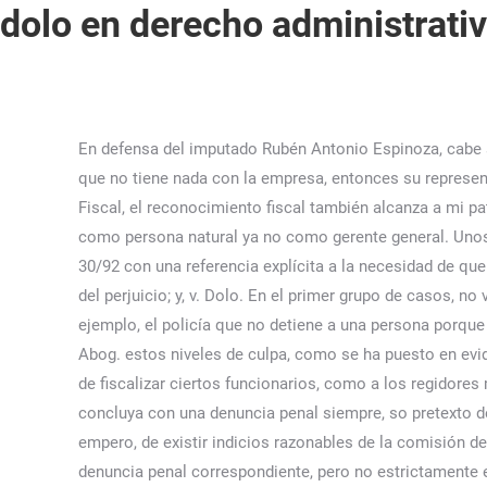
dolo en derecho administrati
En defensa del imputado Rubén Antonio Espinoza, cabe señalar que el fiscal ha comprendido en este proceso como gerente de esta empresa y por esa condición y si el fiscal dice que no tiene nada con la empresa, entonces su representante, lo único que menciona en relación a mi cliente que haber sido gerente general sin ningún hecho detallado a nivel Fiscal, el reconocimiento fiscal también alcanza a mi patrocinado en la medida de considerarse como gerente general y no considerar a la empresa pues solo se consideraría como persona natural ya no como gerente general. Unos animales, propiedad de Ticio, penetran en el fundo … El art. Aceptando las críticas anteriores, la LRJSP, ha corregido la Ley 30/92 con una referencia explícita a la necesidad de que en las infracciones administrativas … Cerrar sugerencias Buscar Buscar. 1.0.1 Guías Seleccionadas de Derecho. Idoneidad del perjuicio; y, v. Dolo. En el primer grupo de casos, no vemos una ilegalidad en el comportamiento del funcionario que se mueve dentro de su ámbito de discrecionalidad (por ejemplo, el policía que no detiene a una persona porque no aprecia indicios objetivos de la flagrancia de un delito). FREDY VELA FUMACHI; por el tercero civilmente responsable, Abog. estos niveles de culpa, como se ha puesto en evidencia por los doctrinantes del derecho civil.37, 35 Sentencia de 18 de febrero de 2010, Exp. Si bien la ley otorga la facultad de fiscalizar ciertos funcionarios, como a los regidores municipales y consejeros regionales, se debe precisar que el ejercicio pleno de esta función no implica necesariamente se concluya con una denuncia penal siempre, so pretexto de justificar dicha labor; pues como se ha anotado la finalidad de la fiscalización en el ámbito administrativo es otra, empero, de existir indicios razonables de la comisión de un delito en un acto o situación fiscalizado tampoco hay impedimento para que el funcionario decida interponer la denuncia penal correspondiente, pero no estrictamente en mandato a su labor fiscalizadora sino, en base al ejercicio ciudadano de hacerlo, sometiéndose por ello también a las responsabilidades civiles y penales en caso de arbitrariedad en las denuncias presentadas. Manuel Alexander Velepucha Ríos[1] El profesor Roxin referente a esta teoría argumenta: “…contempla la esencia del delito en la rebelión consciente del sujeto contra la norma y en consecuencia sólo aprecia culpabilidad dolosa cuando el sujeto actuó con conciencia de … El art. MIGUEL LEONARDO ASPARZA GARCÍA; Y CONSIDERANDO:-. Como se dijo anteriormente, el artículo 70 de la Ley 270 de 1996, si bien introdujo el concepto de dolo y culpa, no especificó si pretendía que fuera aplicable el concepto penal o el concepto civil. Conocimiento y voluntad de realizar los elementos del tipo completo de injusto que son el presupuesto de la prohibición y antijuridicidad (penal), es decir, de realizar los elementos típicos positivos y objetivos con ausencia de causas de … SEGUNDO JUZGADO PENAL UNIPERSONAL DE MAYNAS, JUEZ: BENAVENTE CHORRES HESBERT Fundamentos destacados.- 1.3.3.3. El Consentimiento en el Derecho Civil: Dolo. En: 