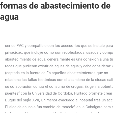
formas de abastecimiento de
agua
ser de PVC y compatible con los accesorios que se instale para las Brian O'Connor es ingeniero de el grupo de servicios técnicos de NFPA, Hemos actualizado nuestra política de privacidad, que incluye como son recolectados, usados y compartidos sus datos personales. Conexión al suministro público de aguaComúnmente conocido como sistema de abastecimiento de agua, generalmente es una conexión a una tubería principal de agua al nivel de la calle. se debe corresponder con los de las tuberías que unen, de superior sobre otras redes que pudieran existir de aguas de agua; y debe considerar: anclajes, válvulas de purga, válvulas de aire, MINUAD, les représentants de l'ONU ont noté. bacteriológicas del agua cruda (captada en la fuente de En aquellos abastecimientos que no … 25 años de la agenda contra la desigualdad de la Plataforma Andaluza de Apoyo al Lobby Europeo de Mujeres, Un estudio relaciona las fallas tectónicas con el abandono de la ciudad califal de Medina Azahara, Iván Bolaño, segundo fichaje de las 'balas verdes', Guardia Civil y Policía Local de Aguilar refuerzan su colaboración contra el consumo de drogas, Exigen la cobertura de vacantes en los centros de Servicios Sociales y Educación de la Junta, El Ayuntamiento de Lucena tiende “nuevos puentes” con la Universidad de Córdoba, Hurtado promete crear nuevas zonas verdes y rehabilitar la Torre de la Malmuerta, Investigan el robo del pilar de la fuente del Cortijo Grande del Duque del siglo XVII, Un menor evacuado al hospital tras un accidente entre un autobús y un ciclomotor, Arrancan las obras de la segunda fase de remodelación de la avenida de Trassierra, El alcalde anuncia "un cambio de modelo" en la Cabalgata para encargar su organización a una empresa, Las Peñas piden al Ayuntamiento una mejora integral de la Cabalgata de Reyes que incluya cambios en el recorrido, Un incendio en un local moviliza a los bomberos de los dos parques de Córdoba, El Ayuntamiento estudia implantar en otros barrios aparcamientos de zona azul y vecinal, El Gobierno restaurará la capilla de la Mezquita de Córdoba donde se enterraba a los reyes de Castilla, No todo el agua acaba en el mar: la crecida del Guadalquivir permite bombear al interior de dos embalses, La izquierda cordobesa pacta una candidatura conjunta para las próximas elecciones municipales, La almazara romana que desvió una carretera en la tierra del mejor aceite del mundo, Los libros cordobeses del año en que volvió la normalidad, Necesitamos tu apoyo para hacer un periodismo riguroso y con valores sociales, Vista nocturna de Medina Azahara | MADERO CUBERO. We have detected that Javascript is not enabled in your browser. conexión domiciliaria brinda el acceso al servicio de agua potable. habitantes. De hecho, en un proceso previo, este mismo arroyo habría capturado la cuenca que abastecía de agua a una laguna ahora desaparecida que, según la presencia de restos arqueológicos en la zona, existía en tiempos romanos junto a la población de Sierra de Yeguas, en la provincia de Málaga. La actividad de estas fallas pudo influir en el abandono de Medina Azahara, en la provincia de Córdoba, y en la desecación de una laguna de tiempos romanos cercana a Sierra de Yeguas, en la provincia de Málaga, se indica en nota de prensa. WebPara aplicar el método se necesita conocer la conductividad eléctrica en tres muestras de agua, la primera muestra (C1) es tomada de la solución salina, la segunda muestra … Gesellschaft für Internationale Zusammenarbeit (GIZ) GmbH, 2017, pág. En tal sentido, se Según (Cooperación Alemana