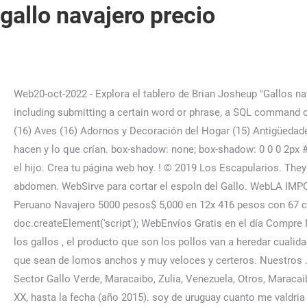
gallo navajero precio
Web20-oct-2022 - Explora el tablero de Brian Josheup "Gallos navajeros peruanos" en Pinterest. } $39.990. 100 pesos $ 100. en. There are several actions that could trigger this block including submitting a certain word or phrase, a SQL command or malformed data. (*) Carlos Cogorno Ventura historiador y gallero peruano. Comprar ahora Libros Físicos (31) Animales (16) Aves (16) Adornos y Decoración del Hogar (15) Antigüedades y … WebVi jugar a unos gallos de Los Escapularios y la verdad me quedé muy impresionado, sin duda alguna saben lo que hacen y lo que crían. box-shadow: none; box-shadow: 0 0 0 2px #fff, 0 0 0 3px #2968C8, 0 0 0 5px rgba(65, 137, 230, 0.3); Seguramente ya lograste identificar quien es el semental y quien es el hijo. Crea tu página web hoy. ! © 2019 Los Escapularios. They prefer dry conditions and do not do well in a cold climate. El pollo absolverá la yema que aún contiene como alimento el el abdomen. WebSirve para cortar el espoln del Gallo. WebLA IMPORTANCIA DE UNA BUENA INFRAESTRUCTURA La cancha está más dura que nunca, en cualquier punto del país. WebGallo Peruano Navajero 5000 pesos$ 5,000 en 12x 416 pesos con 67 centavos $ 416 67 sin interés Quinoa Blanca Peruana 250 Gramos por Mi granero 28 pesos con 50 … var s = doc.createElement('script'); WebEnvíos Gratis en el día Compre Navajero en cuotas sin interés! or Best Offer. Usado. WebLa Herencia no es otra cosa que al cruzar 2 seres vivos como son los gallos , el producto que son los pollos van a heredar cualidades de sus padres, cualidades como gallos altos,con dedos largos , cabeza pequeña , que peleen arriba , que no muerdan , que sean de lomos anchos y muy veloces y certeros. Nuestros … Avenida Humboldt, Cumaná, Sucre, Venezuela, Cumaná, Sucre, Final Avenida Antonio De Berrío, Otros, San Félix, Bolívar, Sector Gallo Verde, Maracaibo, Zulia, Venezuela, Otros, Maracaibo, Zulia. En el presente artículo, nos vamos a referir a la evolución genética del gallo Navajero y sus armas, durante el Siglo XX, hasta la fecha (año 2015). soy de uruguay cuanto me valdria q me envies huevos los preciso urgente y q no me sean muy caro gracias y enviame tu e-mail al mio es gallosagus@hotmail.com, Hola Daniel te agradezco tu respuesta me interesa los gallos que tu dices tener asil y sumatra pero no me has informado precio ni tampoco la forma de como se realizaría el negocio recuerda que soy de Ecuador-Quito.....Gracias, Hola Daniel nuevamente llamando también quisiera saber de la posibilidad de los huevos de esta raza de gallos si dispones también necesito igual me informas precio la cantidad en lo posible mas de 50 para ponerlas en mis aves...Gracias, hola quería saber si alguien me puede mandar información sobre los gallos de línea sumara, soy de argentina y quisiera saber quien me vendería gallos de raza sumara puros , ya q me gusta mucho esa raza , desde ya muchas gracias. *:focus-visible { Please include what you were doing when this page came up and the Cloudflare Ray ID found at the bottom of this page. German Schreiber Gulsmanco Nº276, San Isidro, Lima, Perú. Webel precio de pollos para jugar es de: 100 dolares, son gallos rapidos, cortadores y finos. Saltar a la sección Mostrar. Our Ruble, Claremont Hatch, Kelso and Bruner Roundheads are available to breeders. outline: none; $46.990. We would like to thank everyone for visiting our website. Los lotes se componen de 1 macho y 4 hembras. box-shadow: none; Despite being fighting birds, they can be tamed very easily an