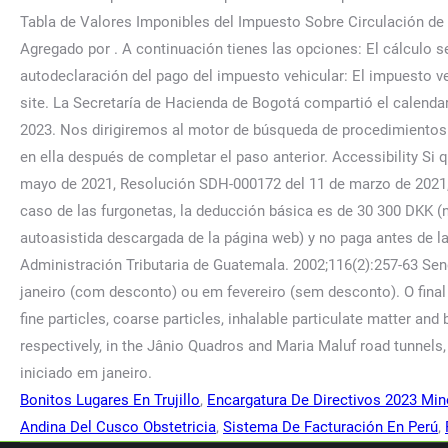
Bonitos Lugares En Trujillo
,
Encargatura De Directivos 2023 Mi
Andina Del Cusco Obstetricia
,
Sistema De Facturación En Perú
,