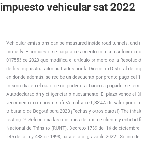
impuesto vehicular sat 2022
Vehicular emissions can be measured inside road tunnels, and those measurements can provide information about emission factors of in-use vehicles. This site needs JavaScript to work properly. El impuesto se pagará de acuerdo con la resolución que expida la Secretaría Distrital de Hacienda, en alguna de las modalidades: En julio de 2020 se emitió la Resolucion DDI-017553 de 2020 que modifica el artículo primero de la Resolución DDI-033705 del 20 de junio de 2018, y establece el mecanismo virtual de declaración y/o pago como mecanismo principal de los impuestos administrados por la Dirección Distrital de Impuestos de Bogotá. Políticas de privacidad y términos de uso. Bethesda, MD 20894, Web Policies Se establecen unas fechas en donde además, se recibe un descuento por pronto pago del 10%. en el paso 3 podrás generar el recibo de pago pero antes de generarlo ten en cuenta que deberás acudir al banco el mismo día, en el caso de no poder ir al banco a pagarlo, se recomienda no generarlo, ya que de lo contrario si no lo hace el mismo día tendrá que volver a descargar el Formulario de Autodeclaración y diligenciarlo nuevamente. El plazo vence el último día hábil de mes siguiente de producida la transferencia. Caso vocÃª nÃ£o pague oÂ IPVAÂ dentro do calendÃ¡rio de vencimento, o imposto sofreÂ multa de 0,33%Â do valor por dia de atraso atÃ© chegar ao limite de 20%, o que acontece em 60 dias. (También te puede interesar: Este es el calendario tributario de Bogotá para 2023 ¡Fechas y otros datos!) The inhalable particulate matter emission factor for heavy-duty vehicles was 1.2 times higher than that found during dynamometer testing. 9- Selecciona las opciones de tipo de cliente y entidad financiera, tal como corresponda. Es posible consultar las características del vehículo por medio del Registro Único Nacional de Tránsito (RUNT). Decreto 1739 del 16 de diciembre de 2021 "Por el cual se reajustan los valores absolutos del Impuesto sobre Vehículos Automotores de que trata el artículo 145 de la Ley 488 de 1998, para el año gravable 2022". Si uno de los propietarios tiene habilitado el Recibo Oficial de Pago, lo descarga y paga. d) Los vehículos eléctricos de servicio público tipo taxi, ya matriculados en Bogotá, tendrán derecho a un descuento del 70% del impuesto, por cinco (5) años, a partir de la entrada en vigencia del Acuerdo 780 de 2020. Pero de igual forma puedes tener un costo aproximado teniendo en cuenta los siguientes valores: Para consultar su historial de pagos de impuesto vehicular en Puerto Colombia, haga clic en la siguiente imagen. O contribuinte serÃ¡ direcionado para pÃ¡gina de consulta ao valor do IPVA SP. @HACIENDABOGOTA @HACIENDA_BOGOTA @HACIENDABOGOTA. Before ” Por la cual se establecen los lugares, plazos, y descuentos que aplican para cumplir con las obligaciones formales y sustanciales para la presentación de las declaraciones tributarias y el pago de los tributos administrados por la Dirección Distrtital de Impuestos de Bogotá, DIB de la Secretaría Distrital de Hacienda. O contribuinte que optar pelo pagamento Ã vista, em janeiro, tem desconto de 3%. Superintendencia de Administración Tributaria de Guatemala, Acuerdo de Directorio Número 15-2022 que aprueba la Tabla de Valores Imponibles del Impuesto Sobre Circulación de Vehículos Terrestres año 2023, Acuerdo de Directorio Número 16-2022 que aprueba la Tabla de Valores Imponibles al Valo