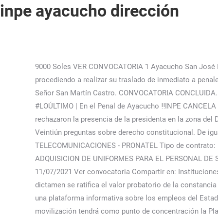
inpe ayacucho dirección
9000 Soles VER CONVOCATORIA 1 Ayacucho San José Mz"G" S/N. El INPE ha dispuesto la ubicación y recaptura de los tres internos, a través de los órganos competentes, procediendo a realizar su traslado de inmediato a penales de máxima seguridad. Ya no puede postular a este proceso. Performance & security by Cloudflare. Ha sido ponente el Señor San Martín Castro. CONVOCATORIA CONCLUIDA. plaza de armas de samuel pastor arequipa caraveli caraveli calle ayacucho 306 - caravelÍ (ex panaderÍa municipal)- ref: al . #LOÚLTIMO | En el Penal de Ayacucho ‼️INPE CANCELA VISITA A INTERNOS‼️ En cumplimiento al Decreto Supremo 044-2020, el Jefe de Inpe Ayacucho informó que. Asimismo, rechazaron la presencia de la presidenta en la zona del Datem del Marañon. Dirección: Avenida Arenales, 310 - San Juan Bautista - Huamanga - Ayacucho, Ayacucho. Examen JNJ: Veintiún preguntas sobre derecho constitucional. De igual manera, solicitan la convocatoria a una Asamblea Constituyente. Organización: PROGRAMA NACIONAL DE TELECOMUNICACIONES - PRONATEL Tipo de contrato: PRACTICAS Lugar de labores: Lima Remuneración: S/. INPE DIRECCIÓN REGIONAL ORIENTE PUCALLPA REQUIERE: ADQUISICION DE UNIFORMES PARA EL PERSONAL DE SEGURIDAD DE LOS ESTABLECIMIENTOS PENITENCIARIOS Y SEDE CONEXA DE LA OROP Ucayali Participa hasta el 11/07/2021 Ver convocatoria Compartir en: Instituciones • DIRECCION DE SALUD VIRGEN DE COCHARCAS • MUNICIPALIDAD DE AUCARA • MUNICIPALIDAD DE INDIANA En ese dictamen se ratifica el valor probatorio de la constancia de excarcelación del Penal de Ayacucho y se destaca la ausencia de pruebas de cargo. ConvocatoriasDeTrabajo.com es una plataforma informativa sobre los empleos del Estado Peruano. Según un pronunciamiento conjunto, la jornada de protesta iniciará el martes 3 de enero a las 5:00 p.m.. La movilización tendrá como punto de concentración la Plaza de Armas de Pichanaqui. Entidad inpe direccion regional lima Contrataciones públicas de Perú CONTACTOS INGRESAR REGISTRARSE Convocatorias de 'INPE-DIRECCION REGIONAL LIMA' En esta sección se muestran las convocatorias Nacionales de la entidad INPE-DIRECCION REGIONAL LIMA, en el cual se encontraron 224 convocatorias. Please include what you were doing when this page came up and the Cloudflare Ray ID found at the bottom of this page. Mientras tanto, en la región Junín, los comités de lucha de las provincias de Pichanaqui y Sangani acordaron sumarse al paro nacional del 4 de enero.. Según un pronunciamiento conjunto, la jornada de protesta iniciará el martes 3 de enero a las 5:00 p.m.. Ayacucho, 23 de enero de 2018. DIRECCIÓN GENERAL DE PERSONAL DE LA SALUD . Al respecto, el Instituto Nacional Penitenciario (INPE) detalló que dos internos pertenecían al pabellón de mediana seguridad, mientras que el tercero era de mínima seguridad. Ayacuchano acaba con la rutina diaria para iniciar una dimensión mágica, una explosión de vitalidad abundancia y libertad demuele la prisión diaria y la tristeza…" fueron las palabras del delegado. Si deseas publicar con nosotros escríbenos al correo. No se trata que los imputados acrediten siquiera su coartada, sino de que exista prueba inculpatoria, más allá de toda duda razonable, que consolide lo que habrían expresado, en un inicio, los testimonios de l