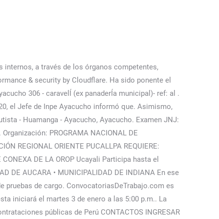
MO - PROMPERU, GOBIERNO REGIONAL DE CAJAMARCA UNIDAD EJECUTORA PROGRAMAS REGIONALES - PROREGION, UNIDAD EJECUTORA 120 PROGRAMA NACIONAL DE DOTACION DE MATERIALES EDUCATIVOS, INPE-DIRECCION REGIONAL CENTRO - HUANCAYO. Los acusados han negado los cargos y, por lo menos, parte de ellos han sido materia de retracción por alguno de los coimputados, y figura en autos prueba documental y de informes o constancias escritas que permiten enervar, aun cuando parcialmente, los cargos. QUINTO. BUSCADOR RAPIDO Busqueda Avanzada Objeto del Contrato: Ayacucho: tres pobladores mueren a causa de un deslizamiento de tierra, Más de 6 mil personas fueron detenidas por delitos contra la libertad sexual en 2017, Ayacucho: Resguardo policial y de las Fuerzas Armadas en la ciudad de Huamanga, Gobernador de Ayacucho se reunió con el ministro del Interior, Decomisan celulares y droga durante requisa en Penal Ancón I, Nuevos indicios sobre la muerte de un hombre durante las protestas en Ayacucho, Ayacucho: Fuertes lluvias inundaron local en plena fiesta de promoción, Delegación de la CIDH visitó a Pedro Castillo en prisión, Reglamento interno de seguridad y salud en el trabajo. San Ignacio de Loyola [Miércoles 9 de setiembre] RD N° 04409-2020-UGEL03 - Aprobar la suscripción del . actualizado hace más de 2 años . El doce de mayo de mil novecientos noventa y dos intervinieron en el incendio de vehículos en la zona de Chanchoccocha, distrito de Ayacucho, provincia de Huamanga, así como interceptaron un ómnibus de transporte interprovincial de la empresa Molina, y mataron al suboficial PNP Pedro Ríos Chang y a los ronderos Nazario Canales, Enrique Oré y LLorio Berrocal, así como a los pasajeros Plácido Barrientos y Simeón Cahuana Taype. Coordinadora de Programas de Intervención. A su vez, en la región Loreto, los pueblos y comunidades de la Amazonía norte indicaron en un pronunciamiento que retomarán la “movilización indefinida” desde el 4 de enero, “de acuerdo a nuestros usos y costumbres”. Que, según la acusación fiscal de fojas mil doscientos diecisiete, genéricamente, se atribuye a los encausados Palomino Medrano y Mendoza Acasio ser integrantes del grupo de aniquilamiento de la Base veintiuno del denominado Ejército Guerrillero Popular de Sendero Luminoso. Lupe María Chahuara Vigo. You can email the site owner to let them know you were blocked. Tipo de trabajador: TECNICO Órgano u Oficina: ADMINISTRACION Lugar de prestación del servicio: SEDE ADMINISTRATIVA - DRE ANCASH Plazo para postular: 19 de enero del 2023 COMO POSTULAR: La presentación de documentos para este proceso, deberá realizarse de . INPE, 15:50 – 17:10 GESTION DEL RIESGO CRIMINÓGENO Y PLAN DE TRATAMIENTO DIFERENCIAL DESDE EL MEDIO LIBRE. A su turno el director del INPE Andrés Rojas Galdós, agradeció al gobernador regional, Wil