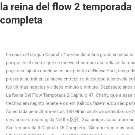
la reina del flow 2 temporada
completa
La casa del dragón Capítulo 4 series de online gratis en espanol. Voy a entregarme en cada entrenamiento, en cada partido. Los campos obligatorios están marcados con *. Todo lo decide porque en el sector que se mueve el hombre que odia es la música y piensa que así podrá descubrirlo de mejor forma. La Reina Del Flow Temporada 2 Capitulo 47. Por esta razón, Yeimy paga una injusta condena en una prisión deNueva York, luego de perder a su familia a manos de unos asesinos. Ver series de televisión ilimitadas. La temporada 3 de "Emily en París" presenta su tráiler. La nueva entrega de la exitosa telenovela colombiana ya está disponible al completo. Encuentra las últimas noticias de los principales medios de Perú, mira y comparte las últimas noticias y videos minuto a minuto. Dezessete anos se passaram e, atualmente, Charly é um famoso cantor de reggaetón, enquanto que Yeimy continua presa em Nova Iorque. La Reina Del Flow Temporada 2 Capitulo 47. Charly, que a esse ponto já sabia que Yeimy era apaixonada por ele, a seduziu e a enganou para que ela não contasse nada a ninguém. Os trechos em negrito repete e os em itálicos fazem e/ou são parte do coro. A série é protagonizada pela atriz Carolina Ramírez e pelos atores Carlos Torres e Andrés Sandoval. Esta página foi editada pela última vez às 18h09min de 28 de dezembro de 2022. © 2023 Datmusic. Episodio 5 6. Malverde El Santo Patrón. Desde 9 de novembro de 2018 a série está disponível no serviço de streaming da Netflix.[3][4]. Sua amiga acaba morrendo, mas Yeimy sobrevive ao atentado e, nesta hora, a DEA vê uma brecha para fazer um novo acordo com Yeimy. La Reina Del Sur Temporada 3 Capitulo 45 Completo. “Siempre son muy profesionales en Medicina del Deporte, tienen conocimiento y el trato es muy bueno. Comentarios públicos Ana Toral TE AMO ME MATO POR TI Ana Toral MI VIDA CONPLETA Episode 1; Episode 2 . Explorar Más abajo podrás descargar la serie completa de La Reina del Flow, gratis y sin anuncios, aprovecha para dejarnos un comentario de que te ha parecido todo. Sin anuncios, sin interrupciones y mire en línea o fuera de línea desde sus dispositivos, Puñales por la espalda: El misterio de Glass Onion, La Reina Del Flow Temporada 2 Gratis Online. Yeimy Montoya (Carolina Ramírez), que após alcançar fama e sucesso na música, sem saber que em breve aparecerá em sua vida um inimigo que a conhece muito bem, ela e todos os seus entes queridos estarão em perigo. Create your free account and enjoy our features for registered users: Anya Taylor-Joy stars in the series 'The Queen's Gambit', Tráiler en castellano de la serie “Entre el mundo y yo”, Tráiler de la temporada 2 de “Alice in Borderland”, que se estrena hoy, Tráiler en castellano de la serie “The Last of Us”, Season 3 of "Emily in Paris" presents its trailer, Tráiler de la serie “The English”, que ya está disponible en HBO. mfzxxs.com © 2019 - 2023 Todos los Derechos Reservados. La Reina del Sur 3 Cap 54 Completo. Además de la prueba de isocinecia, se realizó a 34 jugadores de Pumas una historia clínica, un electrocardiograma de reposo, pruebas bioquímicas y de salto. Tendencias Tokyvideo 5,5k La reina del flow 2018 | Clasificación por edad: 16+ | 2 temporadas | Series sobre crímenes Después de pasar diecisiete años en la cárcel injustamente, una compositora talentosa busca vengarse de los hombres que la hundieron y mataron a su familia. Páginas para