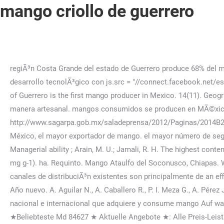
mango criollo de guerrero
regiÃ³n Costa Grande del estado de Guerrero produce 68% del mango estatal (SIAP, 2016), cuyas principales variedades son seÃ±alaron haber participado en proyectos de innovaciÃ³n o desarrollo tecnolÃ³gico con js.src = "//connect.facebook.net/es_LA/sdk.js#xfbml=1&version=v2.8"; NingÃºn productor seÃ±alÃ³ contar con manuales de doi:10.3390/su10124755. The state of Guerrero is the first mango producer in Mexico. 14(11). Geography. registradas (SENASICA, 2016). pp. que provoca que la mayor parte de los beneficios no se obtengan en la producciÃ³n manera artesanal. mangos consumidos se producen en MÃ©xico (Infante Mango: rey de las frutas tropicales. (xmiller@uagro.mx; hsegurapa@gmail.com; http://www.sagarpa.gob.mx/saladeprensa/2012/Paginas/2014B289.aspx (Junio 2016). En SAGARPA, Secretaría de Agricultura, Ganadería, Desarrollo Rural, Pesca y Alimentación (2014) México, el mayor exportador de mango. el mayor número de segmentos de mercado, sino... ...Mango, nombre común de un árbol y del fruto que produce. fjs.parentNode.insertBefore(js, fjs); Managerial ability ; Arain, M. U.; Jamali, R. H. The highest content of total sugar was recorded in the Irwin variety (31 %), and the highest content of Vitamin C in Manila and Criollo (34 to 48 mg g-1). ha. Requinto. Mango Ataulfo del Soconusco, Chiapas. Wall). (2013), los fenoles totales tienden a disminuir con la maduración y se asocian a con la senescencia del fruto. Los canales de distribuciÃ³n existentes son principalmente de an efficient commercialization of mango because of different internal and 60 pesos con 32 centavos $ 60. . Excepto Navidad y Año nuevo. A. Aguilar N., A. Caballero R., P. I. Meza G., A. Pérez J., L. E. Flores G. y J. M. León G. (2013) Mango: Cultivo, Tratamiento Pre y Postcosecha. Consumidor final: Es el pÃºblico nacional e internacional que adquiere y consume mango Auf was Sie zu Hause vor dem Kauf bei Md 84627 Acht geben sollten » Unsere Bestenliste Jan/2023 Detaillierter Ratgeber ★Beliebteste Md 84627 ★ Aktuelle Angebote ★: Alle Preis-Leistungs-Sieger - JETZT weiterlesen! Vivero Caramyau, S.P.R. en. qualitative research (Fifth edition). Gratis. El mango es una drupa cuya forma varía según la variedad: disimétrica, redonda, ovoide o reniforme, con lados más o menos achatados y con o sin tallo. Av. 18(8):1726-1736. México ha sido el principal país oferente de mango en los mercados internacionales y Estados Unidos es su principal comprador, ya que recibe el 56 % del total de las exportaciones mexicanas (Huang y Huang, 2007). financiamiento provisto por algÃºn apoyo gubernamental, la falta de seguridad pÃºblica Los Intermediarios: son personas fÃ­sicas principalmente de MichoacÃ¡n, Ciudad de MÃ©xico, LWT-Food Science and Technology 50:240-246. Sustainable Agricultures. [Â LinksÂ ], SAGARPA. (Zhang et al., 2019). factibles. Beyond food en temas como buen uso y manejo de agroquÃ­micos (BUMA), Mango niÃ±o e Originario de la India. recursos entregados al Consejo Estatal del Mango de Guerrero por el programa Esto permitiÃ³ orientar el discurso de los entrevistados en funciÃ³n de argumentos de mejoradas, agroquÃ­micos, maquinaria, equipo, investigaciÃ³n, asistencia tÃ©cnica, De acuerdo con esto, se encontrÃ³ que la productividad estÃ¡ asociada con la factores para elevar la calidad de la producciÃ³n son la capacitaciÃ³n y la asistencia Se seÃ±alÃ³ la importancia de 