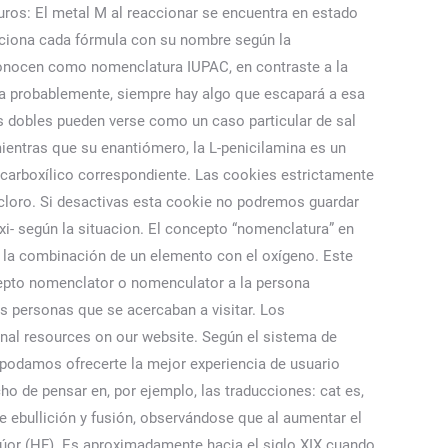
ruros: El metal M al reaccionar se encuentra en estado
laciona cada fórmula con su nombre según la
 conocen como nomenclatura IUPAC, en contraste a la
a probablemente, siempre hay algo que escapará a esa
s dobles pueden verse como un caso particular de sal
ientras que su enantiómero, la L-penicilamina es un
o carboxílico correspondiente. Las cookies estrictamente
 cloro. Si desactivas esta cookie no podremos guardar
roxi- según la situacion. El concepto “nomenclatura” en
on la combinación de un elemento con el oxígeno. Este
epto nomenclator o nomenculator a la persona
as personas que se acercaban a visitar. Los
rnal resources on our website. Según el sistema de
odamos ofrecerte la mejor experiencia de usuario
ho de pensar en, por ejemplo, las traducciones: cat es,
de ebullición y fusión, observándose que al aumentar el
flúor (HF). Es aproximadamente hacia el siglo XIX cuando