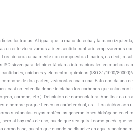
rficies lustrosas. Al igual que la mano derecha y la mano izquier
 en este vídeo vamos a ir en sentido contrario empezaremos con
o. Los hidruros usualmente son compuestos binarios, es decir, res
as ISO sirven para definir estándares internacionales en muchos ca
as cantidades, unidades y elementos químicos (ISO 31/1000/80000)6
compone de dos partes, veámoslas una a una: Esto nos da una defi
en, casi no entendía donde iniciaban los carbonos que unían con l
rógeno, carbono, etc.). Definición de nomenclatura. Vanilina: es un 
en este nombre porque tienen un carácter dual, es … Los ácidos so
a, como sustancias cuyas moléculas generan iones hidrógeno en el 
al, pero si hay más de uno, puede que sea quiral como puede que 
ica como base, puesto que cuando se disuelve en agua reacciona med