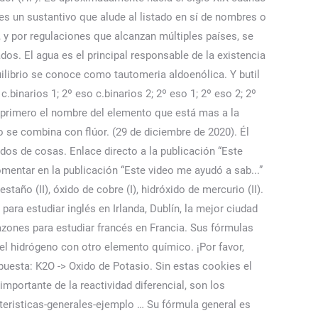
es un sustantivo que alude al listado en sí de nombres o
 y por regulaciones que alcanzan múltiples países, se
dos. El agua es el principal responsable de la existencia
ilibrio se conoce como tautomeria aldoenólica. Y butil
.binarios 1; 2º eso c.binarios 2; 2º eso 1; 2º eso 2; 2º
a primero el nombre del elemento que está mas a la
 se combina con flúor. (29 de diciembre de 2020). Él
tados de cosas. Enlace directo a la publicación “Este
omentar en la publicación “Este video me ayudó a sab...”
taño (II), óxido de cobre (I), hidróxido de mercurio (II).
para estudiar inglés en Irlanda, Dublín, la mejor ciudad
0 razones para estudiar francés en Francia. Sus fórmulas
el hidrógeno con otro elemento químico. ¡Por favor,
sta: K2O -> Oxido de Potasio. Sin estas cookies el
mportante de la reactividad diferencial, son los
eristicas-generales-ejemplo … Su fórmula general es