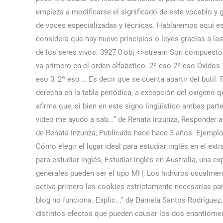
empieza a modificarse el significado de este vocablo y 
de voces especializadas y técnicas. Hablaremos aquí esp
considera que hay nueve principios o leyes gracias a las
de los seres vivos. 3927 0 obj <>stream Son compuestos
va primero en el orden alfabetico. 2º eso 2º eso Óxidos 1
eso 3; 2º eso … Es decir que se cuenta apartir del buti
derecha en la tabla periódica, a excepción del oxígeno 
afirma que, si bien en este signo lingüístico ambas parte
video me ayudó a sab...” de Renata Inzunza, Responder a 
de Renata Inzunza, Publicado hace hace 3 años. Ejemplos: F
Cómo elegir el lugar ideal para estudiar inglés en el ext
para estudiar inglés, Estudiar inglés en Australia, una e
generales pueden ser el tipo MH, Los hidruros usualment
activa primero las cookies estrictamente necesarias 
blog no funciona. Explic...” de Daniela Santos Rodríguez
distintos efectos que pueden causar los dos enantióme