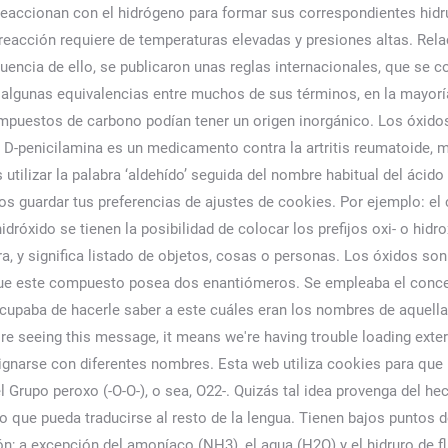
o) reaccionan con el hidrógeno para formar sus correspondientes hid
a reacción requiere de temperaturas elevadas y presiones altas. Re
uencia de ello, se publicaron unas reglas internacionales, que se
algunas equivalencias entre muchos de sus términos, en la mayorí
mpuestos de carbono podían tener un origen inorgánico. Los óxido
D-penicilamina es un medicamento contra la artritis reumatoide, m
utilizar la palabra ‘aldehído’ seguida del nombre habitual del ácid
s guardar tus preferencias de ajustes de cookies. Por ejemplo: el
idróxido se tienen la posibilidad de colocar los prefijos oxi- o hid
ra, y significa listado de objetos, cosas o personas. Los óxidos s
 que este compuesto posea dos enantiómeros. Se empleaba el conc
 ocupaba de hacerle saber a este cuáles eran los nombres de aquell
e seeing this message, it means we're having trouble loading exte
arse con diferentes nombres. Esta web utiliza cookies para que p
rupo peroxo (-O-O-), o sea, O22-. Quizás tal idea provenga del hec
to que pueda traducirse al resto de la lengua. Tienen bajos puntos 
ón; a excepción del amoníaco (NH3), el agua (H2O) y el hidruro de 