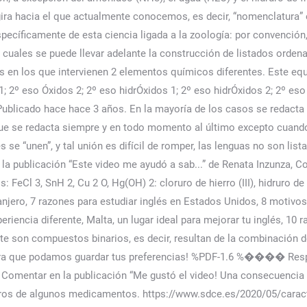
gira hacia el que actualmente conocemos, es decir, “nomenclatura” 
ecíficamente de esta ciencia ligada a la zoología: por convención,
 cuales se puede llevar adelante la construcción de listados ordena
 en los que intervienen 2 elementos químicos diferentes. Este equ
; 2º eso Óxidos 2; 2º eso hidrÓxidos 1; 2º eso hidrÓxidos 2; 2º eso c
l. Publicado hace hace 3 años. En la mayoría de los casos se redact
que se redacta siempre y en todo momento al último excepto cuando
s se “unen”, y tal unión es difícil de romper, las lenguas no son lis
la publicación “Este video me ayudó a sab...” de Renata Inzunza, C
eCl 3, SnH 2, Cu 2 O, Hg(OH) 2: cloruro de hierro (III), hidruro de es
ranjero, 7 razones para estudiar inglés en Estados Unidos, 8 motivos 
xperiencia diferente, Malta, un lugar ideal para mejorar tu inglés, 1
e son compuestos binarios, es decir, resultan de la combinación d
para que podamos guardar tus preferencias! %PDF-1.6 %���� Respue
, Comentar en la publicación “Me gustó el video! Una consecuencia i
ros de algunos medicamentos. https://www.sdce.es/2020/05/caract