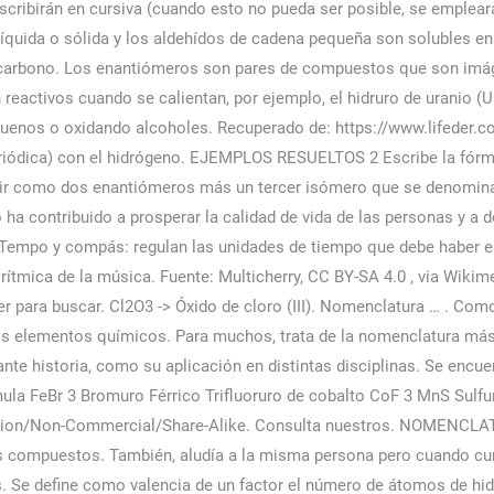
cribirán en cursiva (cuando esto no pueda ser posible, se emple
íquida o sólida y los aldehídos de cadena pequeña son solubles en
carbono. Los enantiómeros son pares de compuestos que son imáge
n reactivos cuando se calientan, por ejemplo, el hidruro de uranio 
quenos o oxidando alcoholes. Recuperado de: https://www.lifeder.c
a Periódica) con el hidrógeno. EJEMPLOS RESUELTOS 2 Escribe la fór
tir como dos enantiómeros más un tercer isómero que se denomin
 ha contribuido a prosperar la calidad de vida de las personas y a 
r. Tempo y compás: regulan las unidades de tiempo que debe haber
a rítmica de la música. Fuente: Multicherry, CC BY-SA 4.0
, via Wikimedia Commons, El hidruro de litio y el borohidruro de sodio (NaBH, Wojes, Ryan. Escribe arriba y presiona Enter para buscar. Cl2O3 -> Óxido de cloro (III). Nomenclatura … . Como ya vimos anteriormente definiremos compuesto binario como aquel compuesto químico formado por dos elementos químicos. Para muchos, trata de la nomenclatura más difícil de elaborar. Sin embargo, en este artículo analizaremos tanto su etimología, que tiene una interesante historia, como su aplicación en distintas disciplinas. Se encuentran en estado sólido, presentando el tono oscuro de los metales. Fórmula Nomenclatura Nomenclatura Fórmula FeBr 3 Bromuro Férrico Trifluoruro de cobalto CoF 3 MnS Sulfuro Manganoso Sulfuro de hierro (III) Fe 2 S 3 NaCl Cloruro de Sodio Bromuro … Creative Commons Attribution/Non-Commercial/Share-Alike. Consulta nuestros. NOMENCLATURA Se hace cargo de fijar las reglas que se deben proseguir para ofrecer nombre a todos y cada uno de los compuestos. También, aludía a la misma persona pero cuando cumplía con otra función: era el esclavo que acompañaba a alguien en el momento de presentarse para elecciones. Se define como valencia de un factor el número de átomos de hidrógeno que pueden sumarse con exactamente el mismo, o ser reemplazados por él. Una solución de D-glucosa gira el plano de luz polarizada en el sentido de las agujas del reloj (hacia la derecha, es dextrógira), mientras que una solución de L-glucosa la hace rotar en sentido contrario. Una mezcla de enantiómeros se puede separar si se hace pasar por una columna de separación quiral, ya que uno de los dos enantiómeros se absorberá con más fuerza que el otro. Licenciado en química de la Universidad de Carabobo. Ejemplos de nomenclatura en química orgánica 3, incluyendo ramificaciones y ciclo