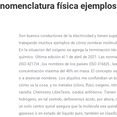
nomenclatura física ejemplos
Son buenos conductores de la electricidad y tienen supe
trabajando muchos ejemplos de cómo nombrar moléculas
En la situacion del oxígeno se agrega la terminación id
químico. Última edición el 1 de abril de 2021. Las norm
(ISO 4217)4 , los nombres de los países (ISO 3166)5 , l
concentración máxima del 40% en masa. El concepto se 
o a anunciar nombres. Los alquilos me confundían un bu
cómo va la cosa. y no metales (cloro, flúor, oxígeno, nit
vainilla. Chemistry LibreTexts. óxidos anfóteros: Tien
hidrógeno, en tal sentido, definiremos ácido, por ahor
un solo centro quiral asegura que la molécula sea quir
gaseoso o en estado de líquido puro, también se clasif