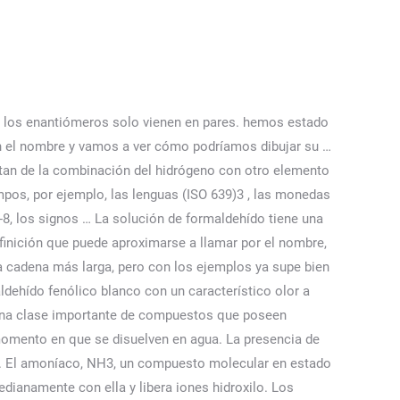
da, los enantiómeros solo vienen en pares. hemos estado
 el nombre y vamos a ver cómo podríamos dibujar su …
ultan de la combinación del hidrógeno con otro elemento
mpos, por ejemplo, las lenguas (ISO 639)3 , las monedas
-8, los signos … La solución de formaldehído tiene una
nición que puede aproximarse a llamar por el nombre,
a cadena más larga, pero con los ejemplos ya supe bien
aldehído fenólico blanco con un característico olor a
n una clase importante de compuestos que poseen
momento en que se disuelven en agua. La presencia de
no. El amoníaco, NH3, un compuesto molecular en estado
ianamente con ella y libera iones hidroxilo. Los