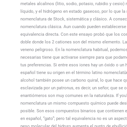
metales alcalinos (litio, sodio, potasio, rubidio y cesi
líquido, y el hidrógeno en estado gaseoso, por lo que l
nomenclatura de Stock, sistemática y clásico. A consec
nomenclatura clásica. Aun cuando pueden establecerse 
equivalencia directa. Con este ensayo probó que los co
doble donde los 2 cationes son del mismo elemento. La 
veneno peligroso. En la nomenclatura habitual, podemos 
necesarias tiene que activarse siempre para que podamo
tus preferencias. Si entre esos iones hay un óxido o un h
español tiene su origen en el término latino nomenclatū
alcohol también posee un carbono quiral, lo que hace
esclavizada por un patronus, es decir, un señor, que se
enantiómeros son muy comunes en la naturaleza. If you'r
nomenclatura un mismo compuesto químico puede design
posible. Son esos compuestos binarios que contienen el G
en español, “gato”; pero tal equivalencia no es un aspec
peso molecular del hidruro aumenta el punto de ebullici