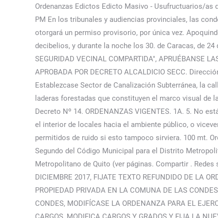
Ordenanzas Edictos Edicto Masivo - Usufructuarios/as 
PM En los tribunales y audiencias provinciales, las con
otorgará un permiso provisorio, por única vez. Apoquind
decibelios, y durante la noche los 30. de Caracas
SEGURIDAD VECINAL COMPARTIDA", APRUÉBANSE LAS
APROBADA POR DECRETO ALCALDICIO SECC. Dirección Gene
Establezcase Sector de Canalización Subterránea, la cal
laderas forestadas que constituyen el marco visual 
Decreto Nº 14. ORDENANZAS VIGENTES. 1A. 5. No está per
el interior de locales hacia el ambiente público, o vic
permitidos de ruido si esto tampoco sirviera. 100 mt. Or
Segundo del Código Municipal para el Distrito Metropolit
Metropolitano de Quito (ver páginas. Compartir . Redes 
DICIEMBRE 2017, FIJATE TEXTO REFUNDIDO DE LA 
PROPIEDAD PRIVADA EN LA COMUNA DE LAS CONDES,
CONDES, MODIFÍCASE LA ORDENANZA PARA EL EJER
CARGOS, MODIFICA CARGOS Y GRADOS Y FIJA LA NU