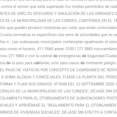
a contra el vecino que está superando los niveles permitidos de
TES DE GIRO, SU DESCARGO Y ANULACIÓN DE LAS UNIDADES D
S DE LA MUNICIPALIDAD DE LAS CONDES, CONTENIDA EN EL T
s que pueden producir molestias por ruido que están controlados 
 esta normativa se especifican una serie de actividades que no s
cales o . Las ordenanzas municipales contemplan igualmente el núme
 casa como el horario. 411 5560 anexo 3105 l 271 5883 surcoambie
éfono 271 5883 ó con la central
de
emergencias
de
Seguridad Ciudad
cina
de
tu auto para a
de
lantar, solo para casos
de
inminente pelig
L PAGO DE VIATICOS POR CONCEPTO DE COMISIONES DE SERVICI
A SUMA ALZADA Y CONCEJALES. FIJASE LA PLANTA DEL PERSO
RMA Y FIJAR SUS GRADOS. N°5548 DEL 22 SEPTIEMBRE 2020, 
IPALES DE LA MUNICIPALIDAD DE LAS CONDES", DÉJASE SIN E
EL REGLAMENTO PARA EL OTORGAMIENTO DE SUBVENCIONES PO
OCIALES Y APRUÉBASE EL "REGLAMENTO PARA EL OTORGAMIE
NIOS DE VIVIENDAS SOCIALES", DÉJASE SIN EFECTO A CONTAR