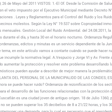
6 de Mayo del 2011 VISTOS: 1.-El Of. Desde la Comisión de Salud 
jó en el veto impuesto por el Ejecutivo Municipal mediante Decret
ciones . Leyes y Reglamentos para el Control del Ruido y los Ruid
 vecinos molestos. Según la Ley N° 19.537 sobre Copropiedad inmob
s mensuales. Gestión Local del Ruido Ambiental. del 24.08.2011, la
 durante el día, y hasta 30 en el horario nocturno. Ordenanza Regul
s ordenanzas, edictos y minutas es un servicio dependiente de la Ju
 tema, en este artículo vamos a contarte cuándo se puede hacer ru
que incumple la normativa legal. A.Vespucio y Jorge VI y Av. Frent
rado aumentar la protección y resolver este problema desarrollando
gnósticos pueden ayudar a describir de mejor manera la problemáti
SE LA PLANTA DEL PERSONAL DE LA MUNICIPALIDD DE LAS CONDES
se puede hacer ruido? Ordenanza de rezonificación de los sectore
ara el desarrollo de las funciones relacionadas con la protección
 Cuscatlán es una ciudad joven de antiguo origen. 18 de Julio 1360, pi
, no se pueden superar los 35 decibelios de 8 a 21/22 horas, y los 3
a interponer una demanda, para lo cual es necesario que el preside