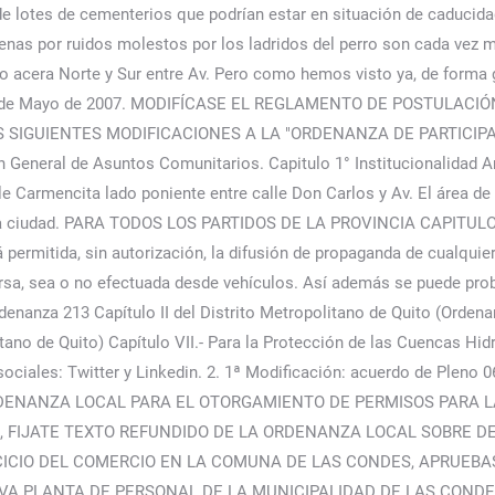
de lotes de cementerios que podrían estar en situación de caducid
denas por ruidos molestos por los ladridos del perro son cada vez m
o acera Norte y Sur entre Av. Pero como hemos visto ya, de forma g
, de 24 de Mayo de 2007. MODIFÍCASE EL REGLAMENTO DE POSTU
 SIGUIENTES MODIFICACIONES A LA "ORDENANZA DE PARTICIP
ral de Asuntos Comunitarios. Capitulo 1° Institucionalidad Ambi
le Carmencita lado poniente entre calle Don Carlos y Av. El área 
de la ciudad. PARA TODOS LOS PARTIDOS DE LA PROVINCIA CAPITUL
mitida, sin autorización, la difusión de propaganda de cualquier
eversa, sea o no efectuada desde vehículos. Así además se puede p
denanza 213 Capítulo II del Distrito Metropolitano de Quito (Ordena
ano de Quito) Capítulo VII.- Para la Protección de las Cuencas Hid
sociales: Twitter y Linkedin. 2. 1ª Modificación: acuerdo de Pleno
ORDENANZA LOCAL PARA EL OTORGAMIENTO DE PERMISOS PARA 
 FIJATE TEXTO REFUNDIDO DE LA ORDENANZA LOCAL SOBRE D
CICIO DEL COMERCIO EN LA COMUNA DE LAS CONDES, APRUEB
EVA PLANTA DE PERSONAL DE LA MUNICIPALIDAD DE LAS CON