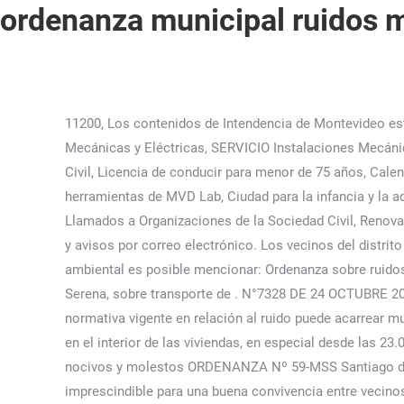
ordenanza municipal ruidos 
11200, Los contenidos de Intendencia de Montevideo est
Mecánicas y Eléctricas, SERVICIO Instalaciones Mecánic
Civil, Licencia de conducir para menor de 75 años, Cal
herramientas de MVD Lab, Ciudad para la infancia y la ad
Llamados a Organizaciones de la Sociedad Civil, Renova
y avisos por correo electrónico. Los vecinos del distri
ambiental es posible mencionar: Ordenanza sobre ruido
Serena, sobre transporte de . N°7328 DE 24 OCTUBRE 201
normativa vigente en relación al ruido puede acarrear 
en el interior de las viviendas, en especial desde las 23
nocivos y molestos ORDENANZA Nº 59-MSS Santiago de
imprescindible para una buena convivencia entre vecinos.