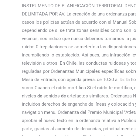
INSTRUMENTO DE PLANIFICACIÓN TERRITORIAL DEN
DELIMITADA POR AV. La creación de una ordenanza para 
casos los policías actúan de acuerdo con el Manual Sobr
dependiendo de si se trata zonas sensibles como son l
vecinos, nos indicó que nunca debemos tomarnos la just
ruidos 0 trepidaciones se someterfn a las disposiciones
incumpliendo lo establecido. Así pues, una infracción l
televisión u otros. En Chile, las conductas ruidosas y t
reguladas por Ordenanzas Municipales específicas sobre
Mesa de Entrada, con agenda previa, de 10:30 a 15:15 h
surco Cuando el ruido mortifica Si el ruido te mortific
niveles
de
sonidos
de
artefactos similares. Ordenanza Nº
incluidos derechos de enganche de líneas y colocación 
navigation menu. Ordenanza del Premio Municipal "Atlet
aprobar el nuevo texto en la ordenanza relativa a Public
parte, gracias al aumento de denuncias, principalmente