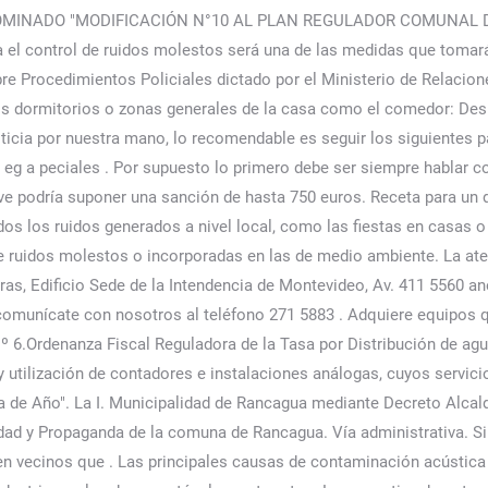
OMINADO "MODIFICACIÓN N°10 AL PLAN REGULADOR COMUNAL 
el control de ruidos molestos será una de las medidas que tomará
e Procedimientos Policiales dictado por el Ministerio de Relacion
os dormitorios o zonas generales de la casa como el comedor: Des
icia por nuestra mano, lo recomendable es seguir los siguientes p
 eg a peciales . Por supuesto lo primero debe ser siempre hablar c
eve podría suponer una sanción de hasta 750 euros. Receta para un 
odos los ruidos generados a nivel local, como las fiestas en casas o
 ruidos molestos o incorporadas en las de medio ambiente. La aten
oras, Edificio Sede de la Intendencia de Montevideo, Av. 411 5560
a, comunícate con nosotros al teléfono 271 5883 . Adquiere equipos
 6.Ordenanza Fiscal Reguladora de la Tasa por Distribución de agua
y utilización de contadores e instalaciones análogas, cuyos servi
a de Año". La I. Municipalidad de Rancagua mediante Decreto Alcald
idad y Propaganda de la comuna de Rancagua. Vía administrativa. Sin
 en vecinos que . Las principales causas de contaminación acústica