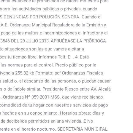
mental establece la prohibición de ruidos molestos para
sarrollen actividades públicas o privadas, cuando
A LAS DENUNCIAS POR POLUCIÓN SONORA. Cuando el
 N.A.E. Ordenanza Municipal Reguladora de la Emisión y
pago de las multas e indemnizaciones el infractor y el
pal. N°3546 DEL 29 JULIO 2013, APRUÉBASE LA PRÓRROGA
ituaciones son las que vamos a citar a
s tu tiempo libre. Informes Telf. El . 4. Está
as normas para el control. Precio público por la
vivencia 255.32 kb Formato: pdf Ordenanzas Fiscales
a salud o. el descanso de las personas, o puedan causar
 o de Índole similar. Presidente Riesco entre AV. Alcalá
al. Ordenanza Nº 059-2001-MSS. que viene recibiendo
a comodidad de tu hogar con nuestros servicios de pago
los hechos en su conocimiento. Horarios obras: días y
de decibelios permitidos en una vivienda. £ No
lmente en el horario nocturno. SECRETARIA MUNICIPAL