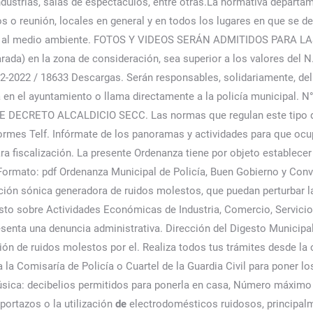
industrias, salas de espectáculos, entre otras.La normativa departa
s o reunión, locales en general y en todos los lugares en que se de
uicios al medio ambiente. FOTOS Y VIDEOS SERÁN ADMITIDOS PAR
parada) en la zona de consideración, sea superior a los valores del
-2022 / 18633 Descargas. Serán responsables, solidariamente, del 
ncia en el ayuntamiento o llama directamente a la policía munici
RETO ALCALDICIO SECC. Las normas que regulan este tipo de s
formes Telf. Infórmate de los panoramas y actividades para que ocupe
 fiscalización. La presente Ordenanza tiene por objeto establecer l
 Formato: pdf Ordenanza Municipal de Policía, Buen Gobierno y Con
ción sónica generadora de ruidos molestos, que puedan perturbar l
sto sobre Actividades Económicas de Industria, Comercio, Servicios
esenta una denuncia administrativa. Dirección del Digesto Municip
ión de ruidos molestos por el. Realiza todos tus trámites desde l
a la Comisaría de Policía o Cuartel de la Guardia Civil para poner 
úsica: decibelios permitidos para ponerla en casa, Número máximo 
portazos o la utilización
de
electrodomésticos ruidosos, principa