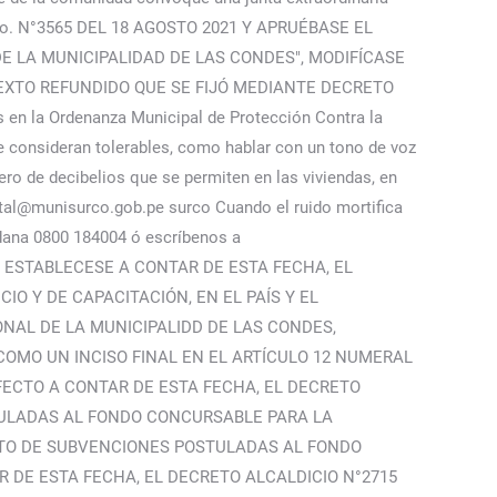
 ruido. N°3565 DEL 18 AGOSTO 2021 Y APRUÉBASE EL
E LA MUNICIPALIDAD DE LAS CONDES", MODIFÍCASE
EXTO REFUNDIDO QUE SE FIJÓ MEDIANTE DECRETO
en la Ordenanza Municipal de Protección Contra la
e consideran tolerables, como hablar con un tono de voz
ro de decibelios que se permiten en las viviendas, en
ntal@munisurco.gob.pe surco Cuando el ruido mortifica
ana 0800 184004 ó escríbenos a
ro. ESTABLECESE A CONTAR DE ESTA FECHA, EL
O Y DE CAPACITACIÓN, EN EL PAÍS Y EL
NAL DE LA MUNICIPALIDD DE LAS CONDES,
COMO UN INCISO FINAL EN EL ARTÍCULO 12 NUMERAL
FECTO A CONTAR DE ESTA FECHA, EL DECRETO
STULADAS AL FONDO CONCURSABLE PARA LA
NTO DE SUBVENCIONES POSTULADAS AL FONDO
 DE ESTA FECHA, EL DECRETO ALCALDICIO N°2715