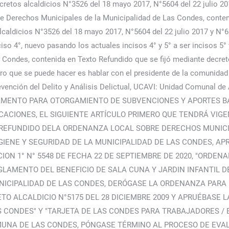
cretos alcaldicios N°3526 del 18 mayo 2017, N°5604 del 22 julio 2
e Derechos Municipales de la Municipalidad de Las Condes, conteni
lcaldicios N°3526 del 18 mayo 2017, N°5604 del 22 julio 2017 y N°
nciso 4°, nuevo pasando los actuales incisos 4° y 5° a ser incisos 5
Condes, contenida en Texto Refundido que se fijó mediante decret
ero que se puede hacer es hablar con el presidente de la comunidad 
evención del Delito y Análisis Delictual, UCAVI: Unidad Comunal de
EGLAMENTO PARA OTORGAMIENTO DE SUBVENCIONES Y APORTES
CACIONES, EL SIGUIENTE ARTÍCULO PRIMERO QUE TENDRÁ VIG
 REFUNDIDO DELA ORDENANZA LOCAL SOBRE DERECHOS MUNICI
IENE Y SEGURIDAD DE LA MUNICIPALIDAD DE LAS CONDES, AP
N 1° N° 5548 DE FECHA 22 DE SEPTIEMBRE DE 2020, "ORDENA
GLAMENTO DEL BENEFICIO DE SALA CUNA Y JARDIN INFANTIL D
ICIPALIDAD DE LAS CONDES, DERÓGASE LA ORDENANZA PARA L
ETO ALCALDICIO N°5175 DEL 28 DICIEMBRE 2009 Y APRUÉBASE 
S CONDES" Y "TARJETA DE LAS CONDES PARA TRABAJADORES / 
MUNA DE LAS CONDES, PÓNGASE TÉRMINO AL PROCESO DE EVA