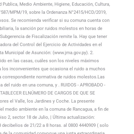
Publica, Medio Ambiente, Higiene, Educación, Cultura,
o N°587/MPM/19, sobre la Ordenanza N°2415/HCD/2019,
osos. Se recomienda verificar si su comuna cuenta con
iliaria, la sanción por ruidos molestos en horas de
 Subgerencia de Fiscalización remite la. Hay que tener
adora del Control del Ejercicio de Actividades en el
nta Municipal de Asunción: (www.jma.gov.py). 2.
ido en las casas, cuáles son los niveles máximos
e a los inconvenientes que ocasiona el ruido a muchos
 la correspondiente normativa de ruidos molestos.Las
ca del ruido en una comuna, y . RUIDOS - APROBADO -
; ESTABLECER ELNÚMERO DE CARGOS DE QUE SE
s el Valle, los Jardines y Coche. La presente
 del medio ambiente en la comuna de Rancagua, a fin de
so 2, sector 18 de Julio, | Última actualización:
0 decibelios de 21/22 a 8 horas. al 0800 4440909 ( solo
nte de la comunidad convoque una junta extraordinaria