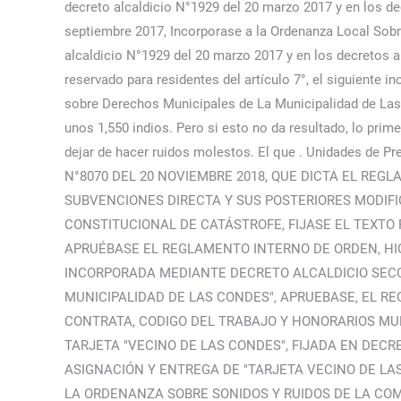
decreto alcaldicio N°1929 del 20 marzo 2017 y en los de
septiembre 2017, Incorporase a la Ordenanza Local Sobr
alcaldicio N°1929 del 20 marzo 2017 y en los decretos a
reservado para residentes del artículo 7°, el siguiente i
sobre Derechos Municipales de La Municipalidad de Las 
unos 1,550 indios. Pero si esto no da resultado, lo prim
dejar de hacer ruidos molestos. El que . Unidades de Pr
N°8070 DEL 20 NOVIEMBRE 2018, QUE DICTA EL R
SUBVENCIONES DIRECTA Y SUS POSTERIORES MODIFI
CONSTITUCIONAL DE CATÁSTROFE, FIJASE EL TEXTO
APRUÉBASE EL REGLAMENTO INTERNO DE ORDEN, HIG
INCORPORADA MEDIANTE DECRETO ALCALDICIO SECCIO
MUNICIPALIDAD DE LAS CONDES", APRUEBASE, EL RE
CONTRATA, CODIGO DEL TRABAJO Y HONORARIOS MUN
TARJETA "VECINO DE LAS CONDES", FIJADA EN DECR
ASIGNACIÓN Y ENTREGA DE "TARJETA VECINO DE LA
LA ORDENANZA SOBRE SONIDOS Y RUIDOS DE LA CO