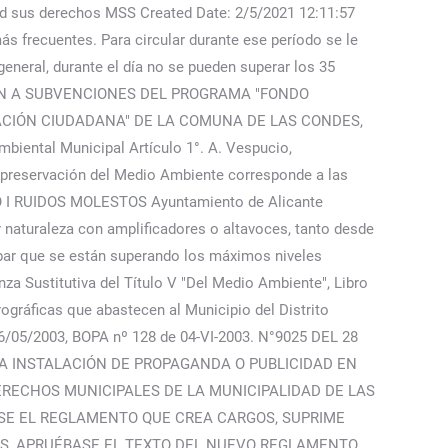
ad sus derechos MSS Created Date: 2/5/2021 12:11:57
ás frecuentes. Para circular durante ese período se le
eneral, durante el día no se pueden superar los 35
LACIÓN A SUBVENCIONES DEL PROGRAMA "FONDO
ACIÓN CIUDADANA" DE LA COMUNA DE LAS CONDES,
ental Municipal Artículo 1°. A. Vespucio,
de preservación del Medio Ambiente corresponde a las
O I RUIDOS MOLESTOS Ayuntamiento de Alicante
 naturaleza con amplificadores o altavoces, tanto desde
robar que se están superando los máximos niveles
nza Sustitutiva del Título V "Del Medio Ambiente", Libro
rográficas que abastecen al Municipio del Distrito
 06/05/2003, BOPA nº 128 de 04-VI-2003. N°9025 DEL 28
LA INSTALACIÓN DE PROPAGANDA O PUBLICIDAD EN
ERECHOS MUNICIPALES DE LA MUNICIPALIDAD DE LAS
ASE EL REGLAMENTO QUE CREA CARGOS, SUPRIME
DES, APRUÉBASE EL TEXTO DEL NUEVO REGLAMENTO