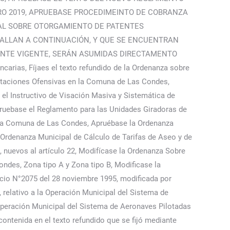
ERO 2019, APRUEBASE PROCEDIMEINTO DE COBRANZA
CAL SOBRE OTORGAMIENTO DE PATENTES
TALLAN A CONTINUACIÓN, Y QUE SE ENCUENTRAN
ENTE VIGENTE, SERÁN ASUMIDAS DIRECTAMENTO
ias, Fíjaes el texto refundido de la Ordenanza sobre
staciones Ofensivas en la Comuna de Las Condes,
 el Instructivo de Visación Masiva y Sistemática de
pruebase el Reglamento para las Unidades Giradoras de
 la Comuna de Las Condes, Apruébase la Ordenanza
rdenanza Municipal de Cálculo de Tarifas de Aseo y de
 nuevos al artículo 22, Modifícase la Ordenanza Sobre
ndes, Zona tipo A y Zona tipo B, Modificase la
icio N°2075 del 28 noviembre 1995, modificada por
relativo a la Operación Municipal del Sistema de
Operación Municipal del Sistema de Aeronaves Pilotadas
ontenida en el texto refundido que se fijó mediante