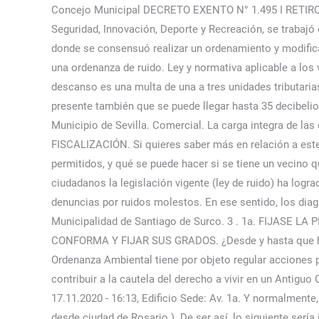
Concejo Municipal DECRETO EXENTO N° 1.495 I RETIRO, 2
Seguridad, Innovación, Deporte y Recreación, se traba
donde se consensuó realizar un ordenamiento y modifica
una ordenanza de ruido. Ley y normativa aplicable a los
descanso es una multa de una a tres unidades tributaria
presente también que se puede llegar hasta 35 decibelios
Municipio de Sevilla. Comercial. La carga integra de la
FISCALIZACIÓN. Si quieres saber más en relación a este
permitidos, y qué se puede hacer si se tiene un vecino 
ciudadanos la legislación vigente (ley de ruido) ha log
denuncias por ruidos molestos. En ese sentido, los dia
Municipalidad de Santiago de Surco. 3 . 1a. FIJA
CONFORMA Y FIJAR SUS GRADOS. ¿Desde y hasta que hora 
Ordenanza Ambiental tiene por objeto regular acciones p
contribuir a la cautela del derecho a vivir en un Antiguo
17.11.2020 - 16:13, Edificio Sede: Av. 1a. Y normalmente
desde ciudad de Rosario ). De ser así, lo siguiente serí