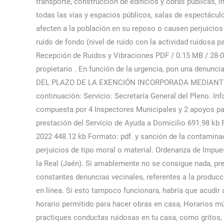
transporte, construcción de edificios y obras públicas, 
todas las vías y espacios públicos, salas de espectáculo
afecten a la población en su reposo o causen perj
ruido de fondo (nivel de ruido con la actividad ruidosa 
Recepción de Ruidos y Vibraciones PDF / 0.15 MB / 28-02
propietario . En función de la urgencia, pon una denu
DEL PLAZO DE LA EXENCIÓN INCORPORADA MEDIANTE DEC
continuación: Servicio: Secretaría General del Pleno. In
compuesta por 4 Inspectores Municipales y 2 apoyos para
prestación del Servicio de Ayuda a Domicilio 691.98 kb
2022 448.12 kb Formato: pdf. y sanción de la contamina
perjuicios de tipo moral o material. Ordenanza de Impue
la Real (Jaén). Si amablemente no se consigue nada, pr
constantes denuncias vecinales, referentes a la producc
en línea. Si esto tampoco funcionara, habría que acudir 
horario permitido para hacer obras en casa, Horarios m
practiques conductas ruidosas en tu casa, como gritos, 