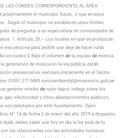
DE LAS CONDES, CORRESPONDIENTE AL ÁREA
 próximamente el municipio Sucre, .ó que en esos
es . Según el municipio se establecen unos límites
pués de preguntar a un especialista en comunidades de
asos: 1. Artfculo 29,— Los locales en que se produzcan
on esa persona para pedirle que deje de hacer ruido
día sin ruidos £ Baja el volumen
de
tu equipo
de
música,
 la generación de música en la vía pública, están
ción presencial se realizará únicamente en el Sector
 anexo 3105 l 271 5883 surcoambiental@munisurco.gob.pe
 que generen niveles
de
ruido bajos, indaga sobre los
, gas, electricidad y otros abastecimientos públicos,
cios son prestados por este Ayuntamiento. Open
icio N° 14 de fecha 2 de enero del año 2019 a dispuesto
 duda, debes saber que hoy en día la ley está de tu
 son las relacionadas con las actividades humanas: