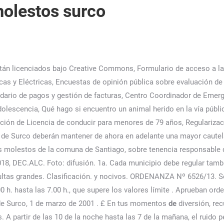
molestos surco
án licenciados bajo Creative Commons, Formulario de acceso a la 
as y Eléctricas, Encuestas de opinión pública sobre evaluación de
endario de pagos y gestión de facturas, Centro Coordinador de Emer
olescencia, Qué hago si encuentro un animal herido en la vía públic
ción de Licencia de conducir para menores de 79 años, Regularizac
to de Surco deberán mantener de ahora en adelante una mayor cautela
s molestos de la comuna de Santiago, sobre tenencia responsable
8, DEC.ALC. Foto: difusión. 1a. Cada municipio debe regular tambié
multas grandes. Clasificación. y nocivos. ORDENANZA Nº 6526/13. S
.00 h. hasta las 7.00 h., que supere los valores límite . Aprueban or
 Surco, 1 de marzo de 2001 . £ En tus momentos
de
diversión, rec
 A partir de las 10 de la noche hasta las 7 de la mañana, el ruido 