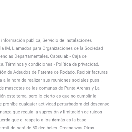
información pública, Servicio de Instalaciones
 la IM, Llamados para Organizaciones de la Sociedad
gencias Departamentales, Capsulab - Caja de
a, Términos y condiciones - Política de privacidad,
ión de Adeudos de Patente de Rodado, Recibir facturas
 a la hora de realizar sus reuniones sociales pues .
 de mascotas de las comunas de Punta Arenas y La
n este tema, pero lo cierto es que no cumplir la
e prohíbe cualquier actividad perturbadora del descanso
denanza que regula la supresión y limitación de ruidos
uerda que el respeto a los
de
más es la base
permitido será de 50 decibeles. Ordenanzas Otras