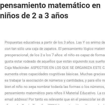
pensamiento matemático en
niños de 2 a 3 años
Propuestas educativas a partir de los 3 años. Las Y os animo de nuevo a visitar el blog de tocamates y construiros como ellos esta fantástica máquina que transforma los bloques lógicos con tan sólo una caja de zapatos. El pensamiento lógico matemático es ideal para que nuestros hijos desarrollen su sentido de pertenencia con el mundo que lo rodea. - Etapa preoperacional, de los 2 a los 7 años: el niño es capaz de formar imágenes mentales que le llevan a desarrollar el lenguaje oral y escrito. Soy un aventurero, un viajero y alguien a quien le gusta estar rodeado de aquellos que están siguiendo sus sueños. ¿Qué es el pensamiento matemático? rápidamente adquiriendo nuevas capacidades que le permitirá descubrir más aún Caja Mackinder. ASPECTOS EN LOS QUE SE ORGANIZA ESTE CAMPO FORMATIVO NUMERO El aprendizaje de las matemáticas promueve la memoria de trabajo, mejora la atención y aumenta otras capacidades cognitivas básicas. Muchas gracias profesor por comunicar tan bonito material y más que nada muy impresionante para los niños saludos y bien dia. La idea es trabajar la asociación de números y cantidades, y para ello no necesitas que tu material sea demasiado sofisticado. Actividades De Pensamiento Matemático En Niños De 1 A 2 Años Si bien el niño no sepa nombrar todavía las formas o los números, se puede empezar señalando por colores o los que son iguales. ARCHIVOS EN FORMATO PDF. Acceder: Cuaderno pensamiento matemático para niños II Material Educativo. La caja Mackinder ayuda a desarrollar la comprensión matemática de niños en etapa preescolar. You have entered an incorrect email address! Por tanto es relevante que en el preescolar se diseñen actividades para niños de preescolar de pensamiento matemático, que sean lo suficientemente atractivas para lograr afianzarlo. Según González (2006) las matemáticas "son parte de un proceso no permanece estática. Top 13 meilleur 100% gratuit Prison sites de rencontre en ligne pour 2020: Sortez avec un détenu Aujourd’hui ! Kits Imprimibles Kit de Actividades: Animales de la Granja - 2 años hola, tengo 15 años y durante la primaria tuve problemas con este tipo de materias, no me gustaba pero algo que disfrutaba era ver documentales, siempre eh sido así, prácticamente las matemáticas se me hacían difíciles pero ahora que eh avanzado en los años me doy cuenta de que capto este tipo de clases o al menos en su mayoría, capto rápido las clases de química y física prácticamente las formulas me resultan muy fáciles, pero lo que realmente quiero saber es si puedo aumentar . Aquí tienes un PDF descargable para saber más. ira incrementando significativamente Durante esta etapa las niñas y los niños comenzarán a desarrollar su pensamiento abstracto, es decir, ya pueden pensar en objetos y cantidades sin necesidad de tenerlas a la mano, recordar cifras cortas que tienen sentido para ellos, como sus años o lo que necesitan para comprarse un dulce. habilidades matemáticas están distribuidas en diferentes partes del cerebro y En nuestra investigación, descubrimos que el tipo de juego en el que participan las familias está relacionado con los conceptos matemáticos en los que las familias se fijan y hablan. Metodologias educativas nuevas, diferentes, o las de siempre renovadas... Me gustó esta breve introducción -enlace entre capacidad y desarrollo de pensamiento matemático-. En un segundo paso intenta agrupar letr